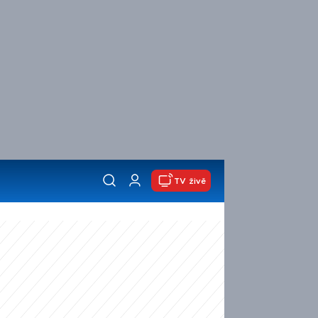
TV živě