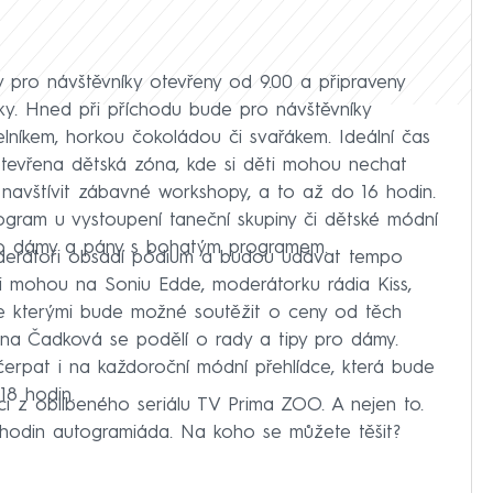
pro návštěvníky otevřeny od 9.00 a připraveny
ky. Hned při příchodu bude pro návštěvníky
lníkem, horkou čokoládou či svařákem. Ideální čas
otevřena dětská zóna, kde si děti mohou nechat
 navštívit zábavné workshopy, a to až do 16 hodin.
gram u vystoupení taneční skupiny či dětské módní
pro dámy a pány s bohatým programem.
derátoři obsadí pódium a budou udávat tempo
ci mohou na Soniu Edde, moderátorku rádia Kiss,
e kterými bude možné soutěžit o ceny od těch
zana Čadková se podělí o rady a tipy pro dámy.
čerpat i na každoroční módní přehlídce, která bude
18 hodin.
ci z oblíbeného seriálu TV Prima ZOO. A nejen to.
 hodin autogramiáda. Na koho se můžete těšit?