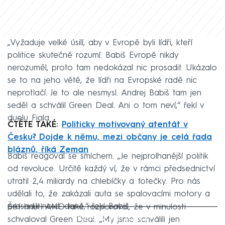
„Vyžaduje velké úsilí, aby v Evropě byli lídři, kteří
politice skutečně rozumí. Babiš Evropě nikdy
nerozuměl, proto tam nedokázal nic prosadit. Ukázalo
se to na jeho větě, že lídři na Evropské radě nic
neprotlačí. Je to ale nesmysl. Andrej Babiš tam jen
seděl a schválil Green Deal. Ani o tom neví,“ řekl v
duelu Fiala.
ČTĚTE TAKÉ:
Politicky motivovaný atentát v
Česku? Dojde k němu, mezi občany je celá řada
bláznů, říká Zeman
Babiš reagoval se smíchem. „Je nejprolhanější politik
od revoluce. Určitě každý ví, že v rámci předsednictví
utratil 2,4 miliardy na chlebíčky a fotečky. Pro nás
udělali to, že zakázali auta se spalovacími motory a
prosadili nové daně,“ řekl Babiš.
Šéf hnutí ANO také rozporoval, že v minulosti
Failed to fetch
schvaloval Green Deal. „My jsme schválili jen