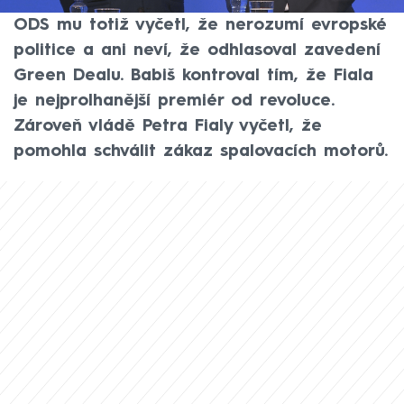
předsedy hnutí ANO Andreje Babiše. Šéf
ODS mu totiž vyčetl, že nerozumí evropské
politice a ani neví, že odhlasoval zavedení
Green Dealu. Babiš kontroval tím, že Fiala
je nejprolhanější premiér od revoluce.
Zároveň vládě Petra Fialy vyčetl, že
pomohla schválit zákaz spalovacích motorů.