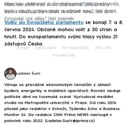
obecnou deklaraci o životním prostředí. Lepší voda,
Fiala ale poté svá slova zopakoval. „Babiš tady
lepší vzduch, zdroje vody a zdravé lesy,“ řekl Babiš.
znovu ukazuje, že vůbec nerozumí tomu, co se v
Evropské unii děje,“ řekl premiér.
Volby do Evropského parlamentu
se konají 7. a 8.
června 2024. Občané mohou volit z 30 stran a
hnutí. Do europarlamentu svými hlasy vyšlou 21
zástupců Česka.
Evropa
Andrej Babiš
Petr Fiala (ODS)
ANO 2011
Evropská rada
Ladislav Šustr
Věnuje se převážně ekonomickým tématům z oblasti
bydlení, energetiky a mobilních operátorů. Rovněž sleduje
politické dění na tuzemské scéně. Vystudoval mediální
studia na Metropolitní univerzitě v Praze. Od roku 2016
působil jako redaktor v Echo24, Týdeníku Echo a Business
Monitor 24. Do redakce CNN Prima NEWS nastoupil v
polovině roku 2022. (Ladislav.Sustr@iprima.cz)