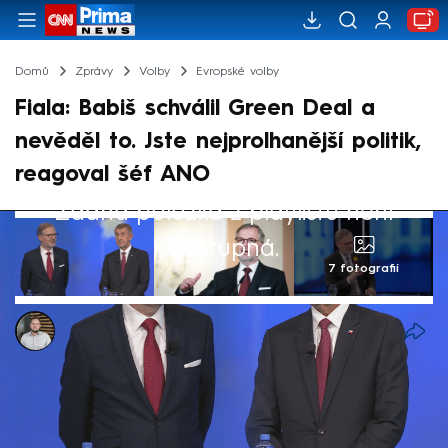
Domů
Zprávy
Volby
Evropské volby
Fiala: Babiš schválil Green Deal a
nevěděl to. Jste nejprolhanější politik,
reagoval šéf ANO
Žádná položka z playlistu není
dostupná.
7 fotografií
Ladislav Šustr
5. čvn 2024, 21:32
Premiér Petr Fiala (ODS) se ve středečním
duelu na CNN Prima NEWS opřel do