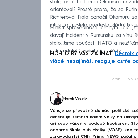
stolu, proč to Tomio Okamura nezaří
orientoval? Prostě proto, že se Putin
Richterová. Fiala označil Okamuru za 
jak si to myslela předešlá vládní koali
Ministr spravedlnosti Jeroným Tejc 
dávají incident v Rumunsku za vinu 
stalo. Jsme součástí NATO a nezříká
s tím udělat,“ zmínil člen vlády.
MOHLO BY VÁS ZAJÍMAT:
Decroix a
vládě nezajímáš, reaguje ostře pol
Fa
dron
NATO
Marek Veselý
Věnuje se převážně domácí politické scé
akcentuje témata kolem války na Ukraj
ani svou vášeň v podobě houbaření. Stu
odborné škole publicistiky (VOŠP), kde ta
zpravodajství CNN Prima NEWS začal pra