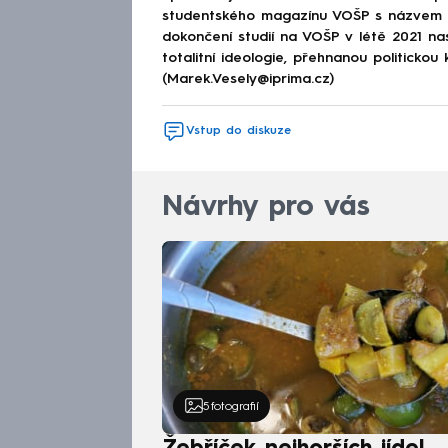
studentského magazínu VOŠP s názvem 
dokončení studií na VOŠP v létě 2021 n
totalitní ideologie, přehnanou politickou 
(Marek.Vesely@iprima.cz)
Vstup do diskuze
Návrhy pro vás
5
fotografií