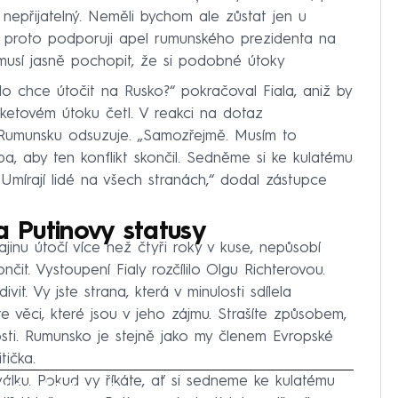
a nepřijatelný. Neměli bychom ale zůstat jen u
proto podporuji apel rumunského prezidenta na
musí jasně pochopit, že si podobné útoky
do chce útočit na Rusko?“ pokračoval Fiala, aniž by
raketovém útoku četl. V reakci na dotaz
 Rumunsku odsuzuje. „Samozřejmě. Musím to
ba, aby ten konflikt skončil. Sedněme si ke kulatému
 Umírají lidé na všech stranách,“ dodal zástupce
a Putinovy statusy
jinu útočí více než čtyři roky v kuse, nepůsobí
čit. Vystoupení Fialy rozčílilo Olgu Richterovou.
it. Vy jste strana, která v minulosti sdílela
e věci, které jsou v jeho zájmu. Strašíte způsobem,
ti. Rumunsko je stejně jako my členem Evropské
tička.
válku. Pokud vy říkáte, ať si sedneme ke kulatému
iled to fetch