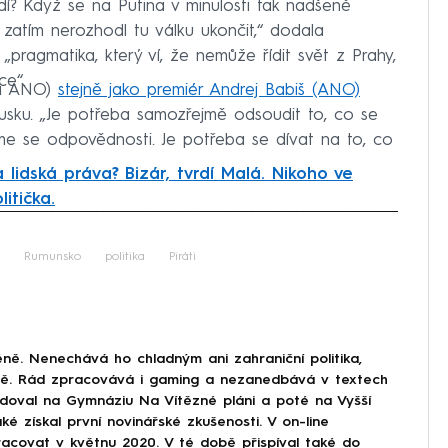
dí? Když se na Putina v minulosti tak nadšeně
 zatím nerozhodl tu válku ukončit,“ dodala
„pragmatika, který ví, že nemůže řídit svět z Prahy,
ce“.
(za ANO)
stejně jako premiér Andrej Babiš (ANO)
Rusku. „Je potřeba samozřejmě odsoudit to, co se
me se odpovědnosti. Je potřeba se dívat na to, co
 lidská práva? Bizár, tvrdí Malá. Nikoho ve
itička.
iled to fetch
Rumunsko
politika
Piráti
ně. Nenechává ho chladným ani zahraniční politika,
ině. Rád zpracovává i gaming a nezanedbává v textech
doval na Gymnáziu Na Vítězné pláni a poté na Vyšší
ké získal první novinářské zkušenosti. V on-line
covat v květnu 2020. V té době přispíval také do