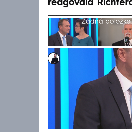
reagovala Richter
Žádná položka z
Marek Veselý
31. kvě 2026, 15:14
Místopředseda SPD Radim Fial
zaskočil ostatní hosty i mod
prezident Petr Pavel údajně 
rumunského domu ruským dro
úderem na Rusko. „Když slyším 
která sdílela Putinovy statusy.
reagovala šéfka pirátských po