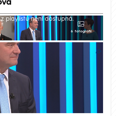
ová
 playlistu není dostupná.
6 fotografií
a v nedělní Partii na CNN Prima NEWS
erátorku svým nepodloženým tvrzením, že
řekl, že by NATO mělo v reakci na zásah
nem okamžitě odpovědět raketovým
slova SPD, nestačím se divit. Jste strana,
 Říkáte věci, které jsou v jeho zájmu,“
slanců Olga Richterová.