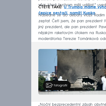
věci, které bychom měli udělat,“ uvedl
ČTĚTE TAKÉ:
U Trumpa máme výhod
čepice nestačí, namítl Kupka
Následně se do debaty vložil Radim F
zeptat. Četl jsem, že pan prezident ř
jiný prezident, ale pan prezident P
nějakým raketovým útokem na Rusko,
moderátorka Terezie Tománková odcit
7
fotografií
„Noční bezprecedentní zásah obytn