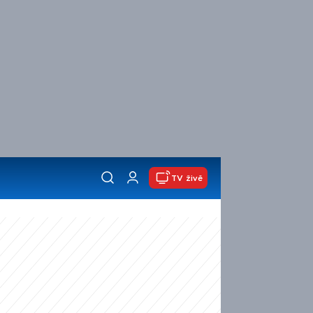
TV živě