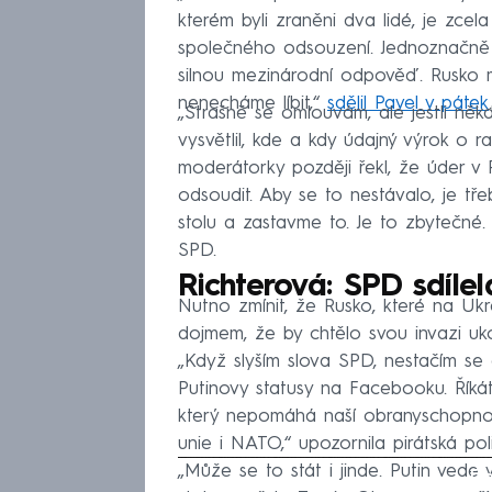
kterém byli zraněni dva lidé, je zcel
společného odsouzení. Jednoznačně 
silnou mezinárodní odpověď. Rusko 
nenecháme líbit,“
sdělil Pavel v pátek
.
„Strašně se omlouvám, ale jestli něk
vysvětlil, kde a kdy údajný výrok o 
moderátorky později řekl, že úder v
odsoudit. Aby se to nestávalo, je tře
stolu a zastavme to. Je to zbytečné.
SPD.
Richterová: SPD sdílel
Nutno zmínit, že Rusko, které na Ukra
dojmem, že by chtělo svou invazi ukon
„Když slyším slova SPD, nestačím se div
Putinovy statusy na Facebooku. Říkát
který nepomáhá naší obranyschopnos
unie i NATO,“ upozornila pirátská poli
„Může se to stát i jinde. Putin vede 
Fa