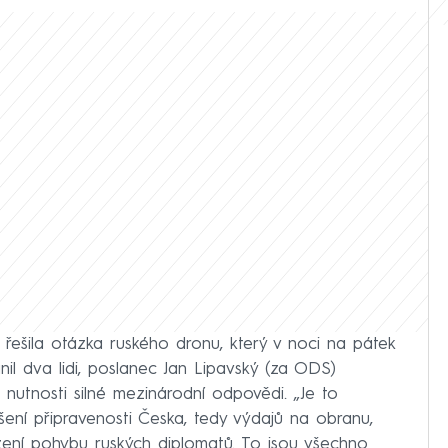
ešila otázka ruského dronu, který v noci na pátek
il dva lidi, poslanec Jan Lipavský (za ODS)
nutnosti silné mezinárodní odpovědi. „Je to
šení připravenosti Česka, tedy výdajů na obranu,
zení pohybu ruských diplomatů. To jsou všechno