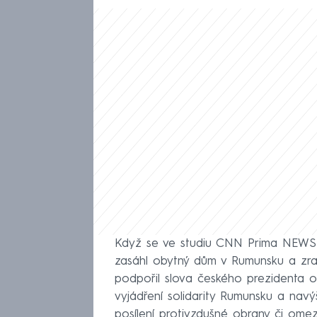
Když se ve studiu CNN Prima NEWS ř
zasáhl obytný dům v Rumunsku a zran
podpořil slova českého prezidenta o 
vyjádření solidarity Rumunsku a navý
posílení protivzdušné obrany či ome