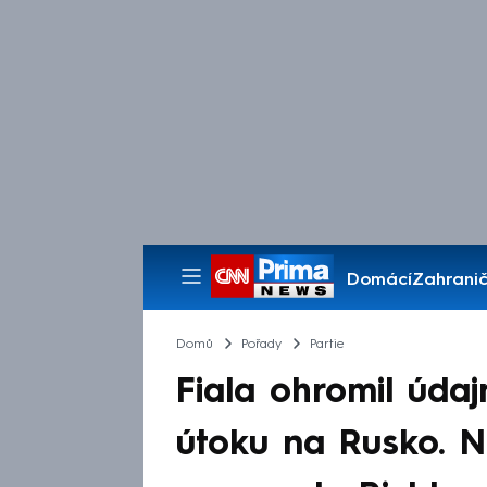
Domácí
Zahranič
Pořady
Domů
Pořady
Partie
Fiala ohromil úda
útoku na Rusko. Ne