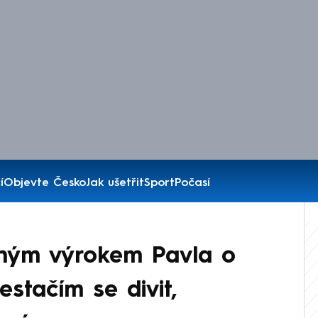
í
Objevte Česko
Jak ušetřit
Sport
Počasí
jným výrokem Pavla o
stačím se divit,