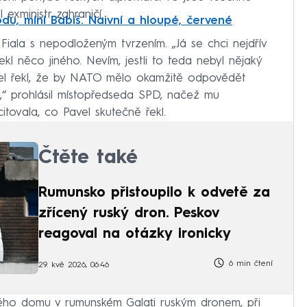
 exministr zahraničí.
u, míní Babiš. Naivní a hloupé, červené
iala s nepodloženým tvrzením. „Já se chci nejdřív
ekl něco jiného. Nevím, jestli to teda nebyl nějaký
avel řekl, že by NATO mělo okamžitě odpovědět
“ prohlásil místopředseda SPD, načež mu
ovala, co Pavel skutečně řekl.
Čtěte také
Rumunsko přistoupilo k odvetě za
zřícený ruský dron. Peskov
reagoval na otázky ironicky
6 min čtení
29. kvě 2026, 06:46
ého domu v rumunském Galați ruským dronem, při