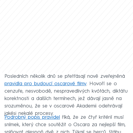
Posledních několik dnů se přetřásají nově zveřejněná
pravidla pro budoucí oscarové filmy
. Hovoří se o
cenzuře, nesvobodě, nespravedlivých kvótách, diktátu
korektnosti a dalších termínech, jež dávají jasně na
srozuměnou, že se v oscarové Akademii odehrávají
jakési nekalé procesy.
Podrobný popis pravidel
říká, že ze čtyř kritérií musí
snímek, který chce soutěžit o Oscara za nejlepší film,
splňovat alespoň dvě z nich. Týkají se herců, štábu,