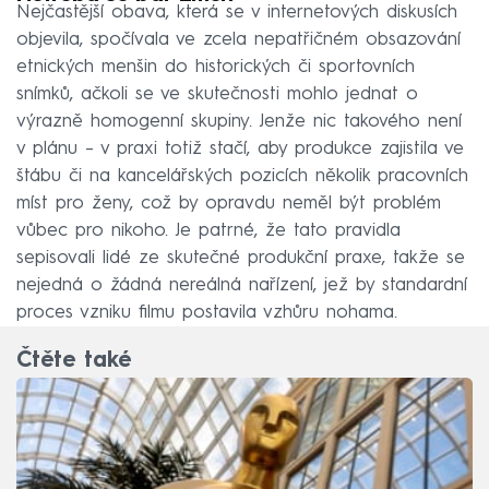
Nejčastější obava, která se v internetových diskusích
objevila, spočívala ve zcela nepatřičném obsazování
etnických menšin do historických či sportovních
snímků, ačkoli se ve skutečnosti mohlo jednat o
výrazně homogenní skupiny. Jenže nic takového není
v plánu – v praxi totiž stačí, aby produkce zajistila ve
štábu či na kancelářských pozicích několik pracovních
míst pro ženy, což by opravdu neměl být problém
vůbec pro nikoho. Je patrné, že tato pravidla
sepisovali lidé ze skutečné produkční praxe, takže se
nejedná o žádná nereálná nařízení, jež by standardní
proces vzniku filmu postavila vzhůru nohama.
Čtěte také