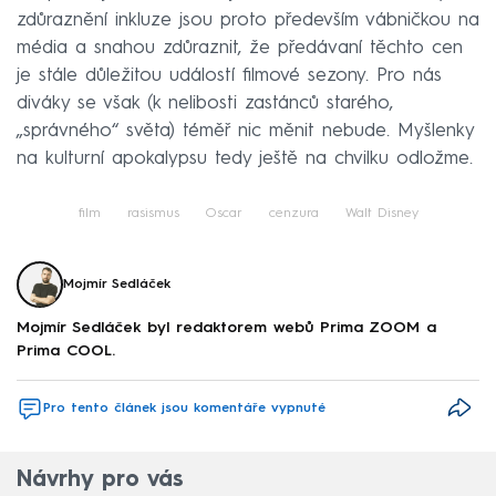
zdůraznění inkluze jsou proto především vábničkou na
média a snahou zdůraznit, že předávaní těchto cen
je stále důležitou událostí filmové sezony. Pro nás
diváky se však (k nelibosti zastánců starého,
„správného“ světa) téměř nic měnit nebude. Myšlenky
na kulturní apokalypsu tedy ještě na chvilku odložme.
film
rasismus
Oscar
cenzura
Walt Disney
Mojmír Sedláček
Mojmír Sedláček byl redaktorem webů Prima ZOOM a
Prima COOL.
Pro tento článek jsou komentáře vypnuté
Návrhy pro vás