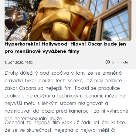
Hyperkorektní Hollywood: Hlavní Oscar bude jen
pro menšinově vyvážené filmy
6 min čtení
9. zář 2020, 19:36
Druhý důležitý bod spočívá v tom, že se zmíněná
pravidla týkají pouze těch snímků, jež mají ambice
získat Oscara za nejlepší film. Pokud se produkce
spokojí s hereckými a technickými cenami, může na
nejvyšší metu s lehkým srdcem rezignovat a
nasmlouvat do pozic před kamerou i za ní výhradně
bílé heterosexuální muže.
Ocenění za nejlepší film však už řadu let čelí kritice,
že se ve skutečnosti nejedná o nejkvalitnější či