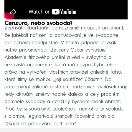
Cenzura, nebo svoboda?
Zapřisáhlí libertariáni samozřejmě neopustí argument,
že jakékoli nařízení a donucování je ve svobodné
společnosti nepřípustné. V tomto případě je však
nutné připomenout, že ceny Oscar vyhlašuje
Akademie filmového umění a věd – svébytná a
nezávislá organizace, která má nezpochybnitelné
právo na vytvoření vlastních pravidel ohledně toho,
které filmy se mohou „její soutěže“ účastnit. Do
přepisování zákonů a státem nařízených vyhlášek mají
tedy aktuální změny hodně daleko a celý problém
domnělé svobody a cenzury bychom mohli obrátit:
Proč by si soukromá společnost nemohla (v souladu
s platnou legislativou) stanovit libovolná pravidla
týkající se předávání jejích cen?