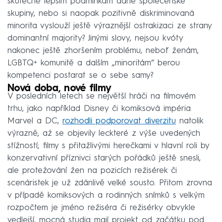
skutečně lepším podmínkám dané společenské
skupiny, nebo si naopak pozitivně diskriminovaná
minorita vyslouží ještě výraznější ostrakizaci ze strany
dominantní majority? Jinými slovy, nejsou kvóty
nakonec ještě zhoršením problému, neboť ženám,
LGBTQ+ komunitě a dalším „minoritám“ berou
kompetenci postarat se o sebe samy?
Nová doba, nové filmy
V posledních letech se největší hráči na filmovém
trhu, jako například Disney či komiksová impéria
Marvel a DC,
rozhodli podporovat diverzitu
natolik
výrazně, až se objevily leckteré z výše uvedených
stížností; filmy s přitažlivými herečkami v hlavní roli by
konzervativní příznivci starých pořádků ještě snesli,
ale protežování žen na pozicích režisérek či
scenáristek je už zdánlivě velké sousto. Přitom zrovna
v případě komiksových a rodinných snímků s velkým
rozpočtem je jméno režiséra či režisérky obvykle
vedlejší, mocná studia mají projekt od začátku pod