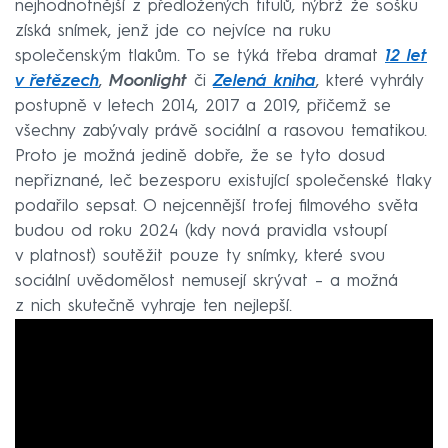
nejhodnotnější z předložených titulů, nýbrž že sošku
získá snímek, jenž jde co nejvíce na ruku
společenským tlakům. To se týká třeba dramat
12 let
v řetězech
,
Moonlight
či
Zelená kniha
, které vyhrály
postupně v letech 2014, 2017 a 2019, přičemž se
všechny zabývaly právě sociální a rasovou tematikou.
Proto je možná jedině dobře, že se tyto dosud
nepřiznané, leč bezesporu existující společenské tlaky
podařilo sepsat. O nejcennější trofej filmového světa
budou od roku 2024 (kdy nová pravidla vstoupí
v platnost) soutěžit pouze ty snímky, které svou
sociální uvědomělost nemusejí skrývat – a možná
z nich skutečně vyhraje ten nejlepší.