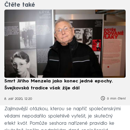
Čtěte také
Smrt Jiřího Menzela jako konec jedné epochy.
Švejkovská tradice však žije dál
6 min čtení
8. zář 2020, 12:20
Zajímavější otázkou, kterou se napříč společenskými
vědami nepodařilo spolehlivě vyřešit, je skutečný
efekt kvót. Pomůže seshora nařízené pravidlo ke