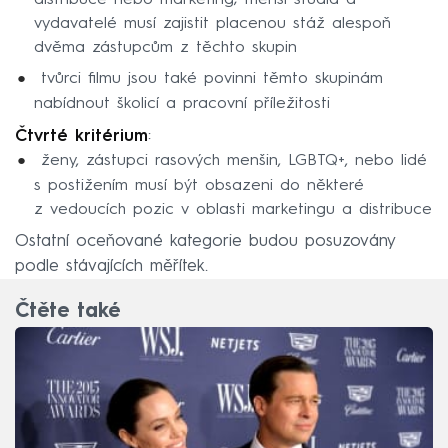
vydavatelé musí zajistit placenou stáž alespoň
dvěma zástupcům z těchto skupin
tvůrci filmu jsou také povinni těmto skupinám
nabídnout školicí a pracovní příležitosti
Čtvrté kritérium
:
ženy, zástupci rasových menšin, LGBTQ+, nebo lidé
s postižením musí být obsazeni do některé
z vedoucích pozic v oblasti marketingu a distribuce
Ostatní oceňované kategorie budou posuzovány
podle stávajících měřítek.
Čtěte také