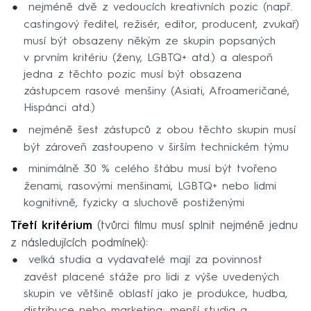
nejméně dvě z vedoucích kreativních pozic (např.
castingový ředitel, režisér, editor, producent, zvukař)
musí být obsazeny někým ze skupin popsaných
v prvním kritériu (ženy, LGBTQ+ atd.) a alespoň
jedna z těchto pozic musí být obsazena
zástupcem rasové menšiny (Asiati, Afroameričané,
Hispánci atd.)
nejméně šest zástupců z obou těchto skupin musí
být zároveň zastoupeno v širším technickém týmu
minimálně 30 % celého štábu musí být tvořeno
ženami, rasovými menšinami, LGBTQ+ nebo lidmi
kognitivně, fyzicky a sluchově postiženými
Třetí kritérium
(tvůrci filmu musí splnit nejméně jednu
z následujících podmínek):
velká studia a vydavatelé mají za povinnost
zavést placené stáže pro lidi z výše uvedených
skupin ve většině oblastí jako je produkce, hudba,
distribuce nebo marketing; menší studia a