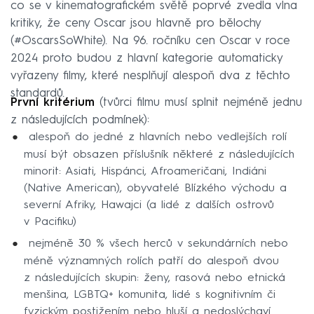
co se v kinematografickém světě poprvé zvedla vlna
kritiky, že ceny Oscar jsou hlavně pro bělochy
(#OscarsSoWhite). Na 96. ročníku cen Oscar v roce
2024 proto budou z hlavní kategorie automaticky
vyřazeny filmy, které nesplňují alespoň dva z těchto
standardů.
První kritérium
(tvůrci filmu musí splnit nejméně jednu
z následujících podmínek):
alespoň do jedné z hlavních nebo vedlejších rolí
musí být obsazen příslušník některé z následujících
minorit: Asiati, Hispánci, Afroameričani, Indiáni
(Native American), obyvatelé Blízkého východu a
severní Afriky, Hawajci (a lidé z dalších ostrovů
v Pacifiku)
nejméně 30 % všech herců v sekundárních nebo
méně významných rolích patří do alespoň dvou
z následujících skupin: ženy, rasová nebo etnická
menšina, LGBTQ+ komunita, lidé s kognitivním či
fyzickým postižením nebo hluší a nedoslýchaví