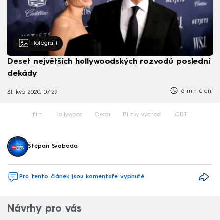
11
fotografií
Deset největších hollywoodských rozvodů poslední
dekády
6 min čtení
31. kvě 2020, 07:29
film
Hollywood
Oscar
Blízký východ
LGBT
Štěpán Svoboda
Pro tento článek jsou komentáře vypnuté
Návrhy pro vás