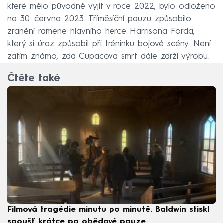
které mělo původně vyjít v roce 2022, bylo odloženo
na 30. června 2023. Tříměsíční pauzu způsobilo
zranění ramene hlavního herce Harrisona Forda,
který si úraz způsobil při tréninku bojové scény. Není
zatím známo, zda Cupacova smrt dále zdrží výrobu.
Čtěte také
Filmová tragédie minutu po minutě. Baldwin stiskl
spoušť krátce po obědové pauze