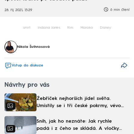
6 min čtení
28. říj 2021, 15:29
smrt
Indiana Jones
film
Maroko
Disney
Nikola Švihnosová
Vstup do diskuze
Návrhy pro vás
Žebříček nejhorších jídel světa.
Umístily se i tři české pokrmy, vévodí
skandinávská kuchyně
Sníh, jak ho neznáte: Jak rychle
padá i z čeho se skládá. A vločky