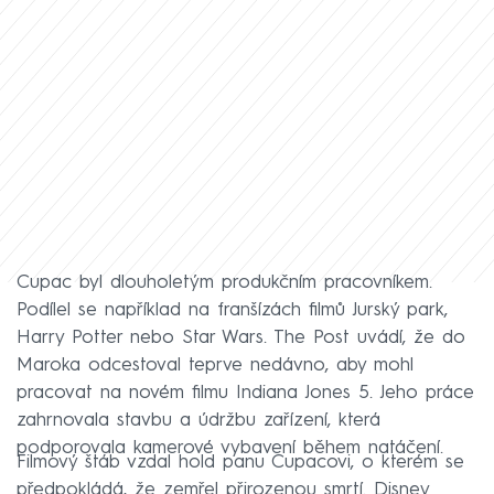
Cupac byl dlouholetým produkčním pracovníkem.
Podílel se například na franšízách filmů Jurský park,
Harry Potter nebo Star Wars. The Post uvádí, že do
Maroka odcestoval teprve nedávno, aby mohl
pracovat na novém filmu Indiana Jones 5. Jeho práce
zahrnovala stavbu a údržbu zařízení, která
podporovala kamerové vybavení během natáčení.
Filmový štáb vzdal hold panu Cupacovi, o kterém se
předpokládá, že zemřel přirozenou smrtí. Disney