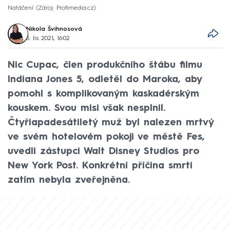
Natáčení
Zdroj: Profimedia.cz
Nikola Švihnosová
5. lis 2021, 16:02
Nic Cupac, člen produkčního štábu filmu
Indiana Jones 5, odletěl do Maroka, aby
pomohl s komplikovaným kaskadérským
kouskem. Svou misi však nesplnil.
Čtyřiapadesátiletý muž byl nalezen mrtvý
ve svém hotelovém pokoji ve městě Fes,
uvedli zástupci Walt Disney Studios pro
New York Post. Konkrétní příčina smrti
zatím nebyla zveřejněna.