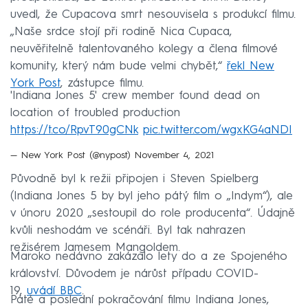
uvedl, že Cupacova smrt nesouvisela s produkcí filmu.
„Naše srdce stojí při rodině Nica Cupaca,
neuvěřitelně talentovaného kolegy a člena filmové
komunity, který nám bude velmi chybět,“
řekl New
York Post
, zástupce filmu.
'Indiana Jones 5' crew member found dead on
location of troubled production
https://t.co/RpvT90gCNk
pic.twitter.com/wgxKG4aNDI
— New York Post (@nypost)
November 4, 2021
Původně byl k režii připojen i Steven Spielberg
(Indiana Jones 5 by byl jeho pátý film o „Indym“), ale
v únoru 2020 „sestoupil do role producenta“. Údajně
kvůli neshodám ve scénáři. Byl tak nahrazen
režisérem Jamesem Mangoldem.
Maroko nedávno zakázalo lety do a ze Spojeného
království. Důvodem je nárůst případu COVID-
19,
uvádí BBC
.
Páté a poslední pokračování filmu Indiana Jones,