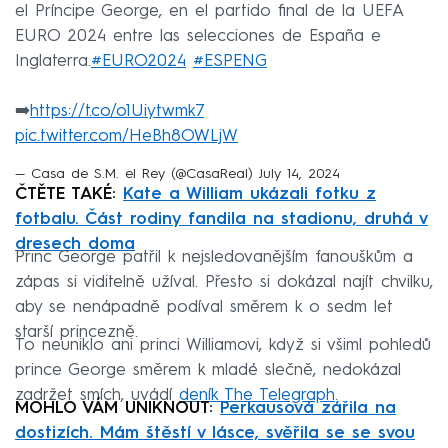
el Príncipe George, en el partido final de la UEFA
EURO 2024 entre las selecciones de España e
Inglaterra.
#EURO2024
#ESPENG
➡️
https://t.co/o1Uiytwmk7
pic.twitter.com/HeBh8OWLjW
— Casa de S.M. el Rey (@CasaReal)
July 14, 2024
ČTĚTE TAKÉ:
Kate a William ukázali fotku z
fotbalu. Část rodiny fandila na stadionu, druhá v
dresech doma
Princ George patřil k nejsledovanějším fanouškům a
zápas si viditelně užíval. Přesto si dokázal najít chvilku,
aby se nenápadně podíval směrem k o sedm let
starší princezně.
To neuniklo ani princi Williamovi, když si všiml pohledů
prince George směrem k mladé slečně, nedokázal
zadržet smích, uvádí
deník The Telegraph
.
MOHLO VÁM UNIKNOUT:
Perkausová zářila na
dostizích. Mám štěstí v lásce, svěřila se se svou