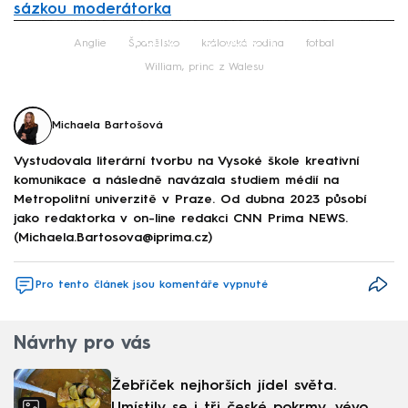
sázkou moderátorka
Failed to fetch
Anglie
Španělsko
královská rodina
fotbal
William, princ z Walesu
Michaela Bartošová
Vystudovala literární tvorbu na Vysoké škole kreativní
komunikace a následně navázala studiem médií na
Metropolitní univerzitě v Praze. Od dubna 2023 působí
jako redaktorka v on-line redakci CNN Prima NEWS.
(Michaela.Bartosova@iprima.cz)
Pro tento článek jsou komentáře vypnuté
Návrhy pro vás
Žebříček nejhorších jídel světa.
Umístily se i tři české pokrmy, vévodí