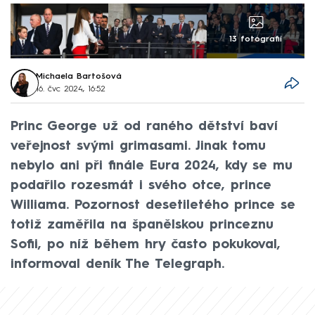
13 fotografií
Michaela Bartošová
16. čvc 2024, 16:52
Princ George už od raného dětství baví
veřejnost svými grimasami. Jinak tomu
nebylo ani při finále Eura 2024, kdy se mu
podařilo rozesmát i svého otce, prince
Williama. Pozornost desetiletého prince se
totiž zaměřila na španělskou princeznu
Sofii, po níž během hry často pokukoval,
informoval deník The Telegraph.