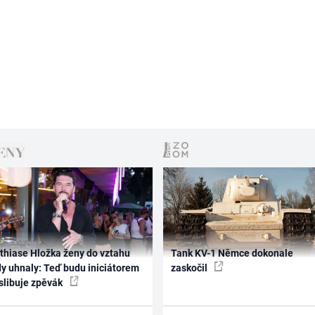
thiase Hložka ženy do vztahu
Tank KV-1 Němce dokonale
dy uhnaly: Teď budu iniciátorem
zaskočil
 slibuje zpěvák