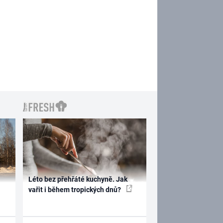
Léto bez přehřáté kuchyně. Jak
vařit i během tropických dnů?