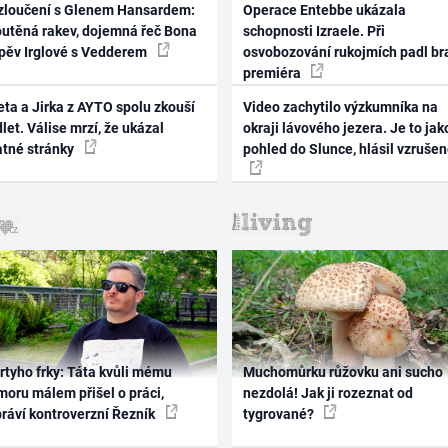
zloučení s Glenem Hansardem:
Operace Entebbe ukázala
outěná rakev, dojemná řeč Bona
schopnosti Izraele. Při
zpěv Irglové s Vedderem
osvobozování rukojmích padl br
premiéra
ta a Jirka z AYTO spolu zkouší
Video zachytilo výzkumníka na
let. Válise mrzí, že ukázal
okraji lávového jezera. Je to jak
atné stránky
pohled do Slunce, hlásil vzruše
rtyho frky: Táta kvůli mému
Muchomůrku růžovku ani sucho
oru málem přišel o práci,
nezdolá! Jak ji rozeznat od
práví kontroverzní Řezník
tygrované?