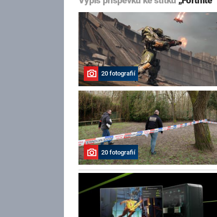
Výpis příspěvků ke štítku
„Fortnite“
20 fotografií
20 fotografií