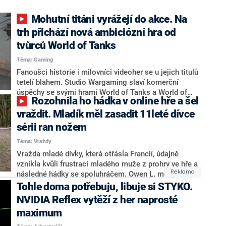
Mohutní titáni vyrážejí do akce. Na
trh přichází nová ambiciózní hra od
tvůrců World of Tanks
Téma: Gaming
Fanoušci historie i milovníci videoher se u jejich titulů
tetelí blahem. Studio Wargaming slaví komerční
úspěchy se svými hrami World of Tanks a World of
Rozohnila ho hádka v online hře a šel
Warships. K bitvám tanků a námořních lodí ale nyní
přichází zcela jiný typ akce: střílečka Steel Hunters, ve
vraždit. Mladík měl zasadit 11leté dívce
které hráči ovládají robotická monstra a vyráží na lov.
sérii ran nožem
Téma: Vraždy
Vražda mladé dívky, která otřásla Francií, údajně
vznikla kvůli frustraci mladého muže z prohry ve hře a
následné hádky se spoluhráčem. Owen L. měl podle
svých výpovědí zabít jedenáctiletou školačku Louise
Tohle doma potřebuju, libuje si STYKO.
po hádce s jiným hráčem.
NVIDIA Reflex vytěží z her naprosté
maximum