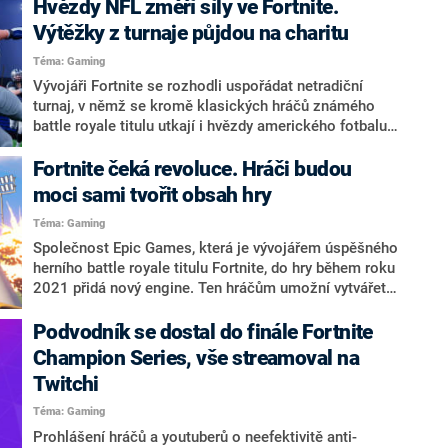
Hvězdy NFL změří síly ve Fortnite.
pomoct získat cenné předměty pro jejich virtuální
postavu, vydavatelům a tvůrcům her zase přináší
Výtěžky z turnaje půjdou na charitu
obrovské zisky. Mechanika lootboxů je však podle
Téma: Gaming
mnohých expertů problematická, protože se až příliš
Vývojáři Fortnite se rozhodli uspořádat netradiční
podobá gamblingu. To potvrdila i adiktoložka Kristýna
turnaj, v němž se kromě klasických hráčů známého
Fišerová pro pořad CNN Prima Gaming, který můžete
battle royale titulu utkají i hvězdy amerického fotbalu
sledovat každou sobotu ve 22:20 na CNN Prima
z NFL (Národní fotbalová liga) a streamerské
NEWS nebo na webových stránkách cnnprima.cz.
osobnosti z Twitche. Finále turnaje Twitch Rivals
Fortnite čeká revoluce. Hráči budou
Streamer Bowl 2 proběhne 4. února. Veškeré výtěžky
moci sami tvořit obsah hry
půjdou na charitativní účely.
Téma: Gaming
Společnost Epic Games, která je vývojářem úspěšného
herního battle royale titulu Fortnite, do hry během roku
2021 přidá nový engine. Ten hráčům umožní vytvářet a
přidávat obsah do hry.
Podvodník se dostal do finále Fortnite
Champion Series, vše streamoval na
Twitchi
Téma: Gaming
Prohlášení hráčů a youtuberů o neefektivitě anti-