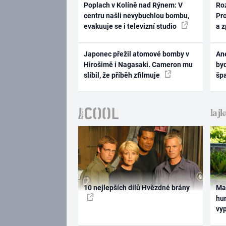
Poplach v Kolíně nad Rýnem: V
Ro
centru našli nevybuchlou bombu,
Pr
evakuuje se i televizní studio
a 
Japonec přežil atomové bomby v
Ane
Hirošimě i Nagasaki. Cameron mu
byd
slíbil, že příběh zfilmuje
šp
10 nejlepších dílů Hvězdné brány
Ma
hum
vy