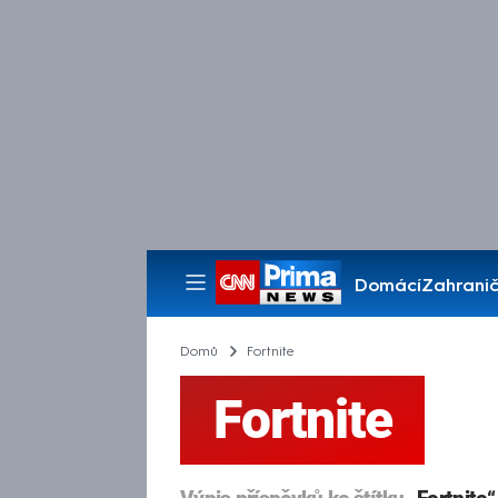
Domácí
Zahranič
Pořady
Domů
Fortnite
Fortnite