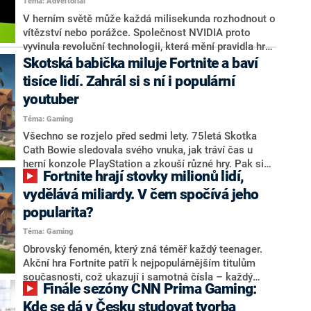
Téma: Advertoriál
V herním světě může každá milisekunda rozhodnout o
vítězství nebo porážce. Společnost NVIDIA proto
vyvinula revoluční technologii, která mění pravidla hry.
Seznamte se s NVIDIA Reflex, technologii posouvající
Skotská babička miluje Fortnite a baví
hranice výkonu a zážitku z hraní na úplně novou
tisíce lidí. Zahrál si s ní i populární
úroveň. Minulý rok strávili hráči více než 10 miliard
youtuber
hodin hraním s Reflexem, mezi nimi nechybí celá řada
profíků. Nyní je technologie přítomna ve více než 100
Téma: Gaming
hrách, nejen těch multiplayerových.
Všechno se rozjelo před sedmi lety. 75letá Skotka
Cath Bowie sledovala svého vnuka, jak tráví čas u
herní konzole PlayStation a zkouší různé hry. Pak si
Fortnite hrají stovky milionů lidí,
všimla načítací obrazovky s nápisem Fortnite a
barevnými animovanými postavičkami.
vydělává miliardy. V čem spočívá jeho
Celosvětovému hitu propadla, později začala své hraní
popularita?
přenášet na streamovací platformě Twitch.tv, kde si ji
Téma: Gaming
všiml i americký youtuber. Cath Bowie však přiznává,
že i v pokročilém věku má hraní Fortnite své stinné
Obrovský fenomén, který zná téměř každý teenager.
stránky.
Akční hra Fortnite patří k nejpopulárnějším titulům
současnosti, což ukazují i samotná čísla – každý
Finále sezóny CNN Prima Gaming:
měsíc si tuto on-line střílečku pustí zhruba 300
milionů hráčů. Ročně hra vygeneruje autorům miliardy
Kde se dá v Česku studovat tvorba