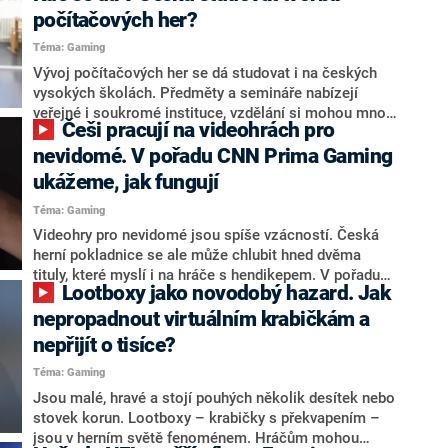
dolarů. V čem přesně ale spočívá úspěch Fortnite? Na
počítačových her?
to hledala odpověď redakce herního pořadu CNN
Téma: Gaming
Prima Gaming.
Vývoj počítačových her se dá studovat i na českých
vysokých školách. Předměty a semináře nabízejí
veřejné i soukromé instituce, vzdělání si mohou mnozí
Češi pracují na videohrách pro
doplnit i skrze kurzy herního vývoje. Ve finálním díle
herního pořadu CNN Prima Gaming se dozvíte, co
nevidomé. V pořadu CNN Prima Gaming
všechno studium obnáší. Všechny díly první série i
ukážeme, jak fungují
jednotlivé reportáže najdete ve webovém archivu na
Téma: Gaming
adrese cnnprima.cz. Na další sezónu se můžete těšit
v září 2022.
Videohry pro nevidomé jsou spíše vzácností. Česká
herní pokladnice se ale může chlubit hned dvěma
tituly, které myslí i na hráče s hendikepem. V pořadu
Lootboxy jako novodobý hazard. Jak
CNN Prima Gaming tuzemští autoři mimo jiné
vysvětlí, jak tyto konkrétní hry fungují v praxi a proč se
nepropadnout virtuálním krabičkám a
pustili do jejich tvorby. Herní pořad můžete sledovat
nepřijít o tisíce?
každou sobotu ve 22:20 na stanici CNN Prima NEWS i
Téma: Gaming
na webových stránkách cnnprima.cz.
Jsou malé, hravé a stojí pouhých několik desítek nebo
stovek korun. Lootboxy – krabičky s překvapením –
jsou v herním světě fenoménem. Hráčům mohou