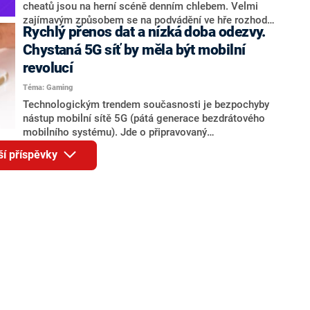
cheatů jsou na herní scéně denním chlebem. Velmi
zajímavým způsobem se na podvádění ve hře rozhodl
Rychlý přenos dat a nízká doba odezvy.
upozornit streamer Kona. Za pomocí cheatů se dostal
až do finálové části turnaje Fortnite Champion Series.
Chystaná 5G síť by měla být mobilní
Vše navíc odvysílal na svém Twitch kanále.
revolucí
Téma: Gaming
Technologickým trendem současnosti je bezpochyby
nástup mobilní sítě 5G (pátá generace bezdrátového
mobilního systému). Jde o připravovaný
telekomunikační standard nové mobilní sítě.
ší příspěvky
Všeobecně dostupná je zatím pouze v Jižní Koreji. V
oblasti mobilních videoher by mohla být v budoucnu
zásadním krokem vpřed.