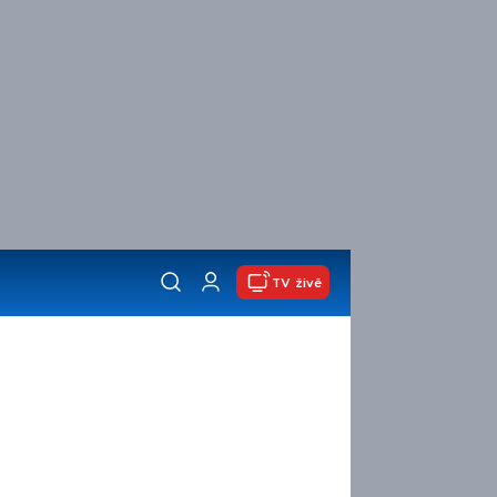
TV živě