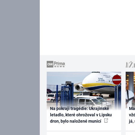
Na pokraji tragédie: Ukrajinské
Ma
letadlo, které ohrožoval v Lipsku
vž
dron, bylo naložené municí
já,