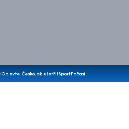
í
Objevte Česko
Jak ušetřit
Sport
Počasí