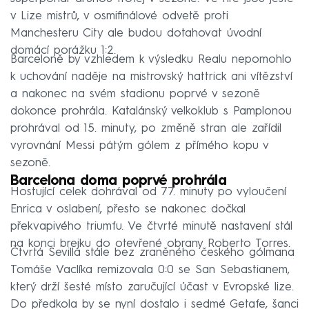
v Lize mistrů, v osmifinálové odvetě proti
Manchesteru City ale budou dotahovat úvodní
domácí porážku 1:2.
Barceloně by vzhledem k výsledku Realu nepomohlo
k uchování naděje na mistrovský hattrick ani vítězství
a nakonec na svém stadionu poprvé v sezoně
dokonce prohrála. Katalánský velkoklub s Pamplonou
prohrával od 15. minuty, po změně stran ale zařídil
vyrovnání Messi pátým gólem z přímého kopu v
sezoně.
Barcelona doma poprvé prohrála
Hostující celek dohrával od 77. minuty po vyloučení
Enrica v oslabení, přesto se nakonec dočkal
překvapivého triumfu. Ve čtvrté minutě nastavení stál
na konci brejku do otevřené obrany Roberto Torres.
Čtvrtá Sevilla stále bez zraněného českého gólmana
Tomáše Vaclíka remizovala 0:0 se San Sebastianem,
který drží šesté místo zaručující účast v Evropské lize.
Do předkola by se nyní dostalo i sedmé Getafe, šanci