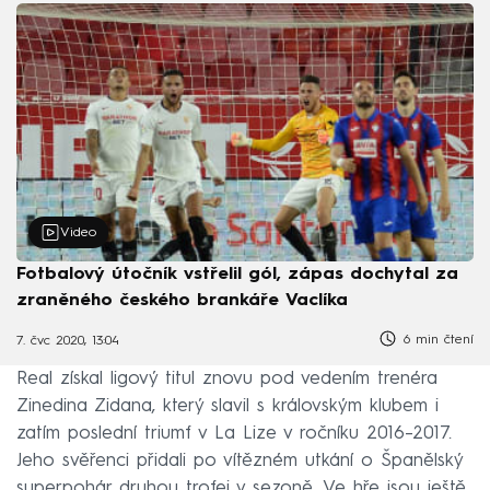
Video
Fotbalový útočník vstřelil gól, zápas dochytal za
zraněného českého brankáře Vaclíka
6 min čtení
7. čvc 2020, 13:04
Real získal ligový titul znovu pod vedením trenéra
Zinedina Zidana, který slavil s královským klubem i
zatím poslední triumf v La Lize v ročníku 2016–2017.
Jeho svěřenci přidali po vítězném utkání o Španělský
superpohár druhou trofej v sezoně. Ve hře jsou ještě