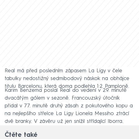
Real má před posledním zápasem La Ligy v čele
tabulky nedostižný sedmibodový náskok na obhájce
titulu Barcelonu, která doma podlehla 1:2 Pamploně.
Karim Benzema poslal Real do vedení v 29. minutě
dvacátým gólem v sezoně. Francouzský útočník
přidal v 77. minutě druhý zásah z pokutového kopu a
na nejlepšího střelce La Ligy Lionela Messiho ztrácí
dvě branky. V závěru už jen snížil střídající Iborra.
Čtěte také