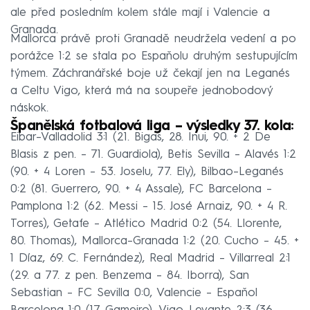
ale před posledním kolem stále mají i Valencie a
Granada.
Mallorca právě proti Granadě neudržela vedení a po
porážce 1:2 se stala po Espaňolu druhým sestupujícím
týmem. Záchranářské boje už čekají jen na Leganés
a Celtu Vigo, která má na soupeře jednobodový
náskok.
Španělská fotbalová liga – výsledky 37. kola:
Eibar–Valladolid 3:1 (21. Bigas, 28. Inui, 90. + 2 De
Blasis z pen. – 71. Guardiola), Betis Sevilla – Alavés 1:2
(90. + 4 Loren – 53. Joselu, 77. Ely), Bilbao–Leganés
0:2 (81. Guerrero, 90. + 4 Assale), FC Barcelona –
Pamplona 1:2 (62. Messi – 15. José Arnaiz, 90. + 4 R.
Torres), Getafe – Atlético Madrid 0:2 (54. Llorente,
80. Thomas), Mallorca–Granada 1:2 (20. Cucho – 45. +
1 Díaz, 69. C. Fernández), Real Madrid – Villarreal 2:1
(29. a 77. z pen. Benzema – 84. Iborra), San
Sebastian – FC Sevilla 0:0, Valencie – Espaňol