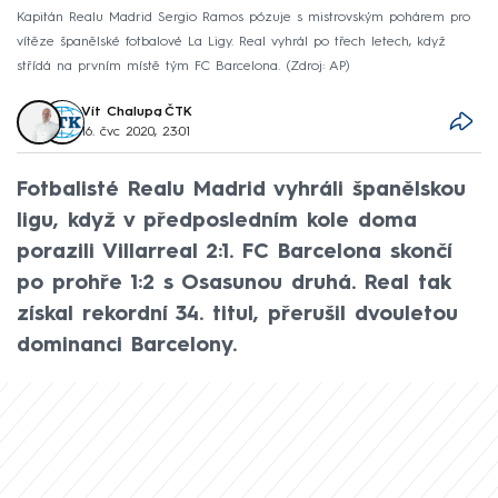
Kapitán Realu Madrid Sergio Ramos pózuje s mistrovským pohárem pro
vítěze španělské fotbalové La Ligy. Real vyhrál po třech letech, když
střídá na prvním místě tým FC Barcelona.
Zdroj: AP
Vít Chalupa
,
ČTK
16. čvc 2020, 23:01
Fotbalisté Realu Madrid vyhráli španělskou
ligu, když v předposledním kole doma
porazili Villarreal 2:1. FC Barcelona skončí
po prohře 1:2 s Osasunou druhá. Real tak
získal rekordní 34. titul, přerušil dvouletou
dominanci Barcelony.