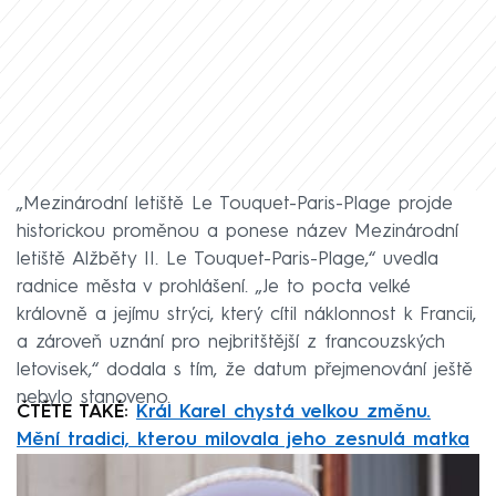
„Mezinárodní letiště Le Touquet-Paris-Plage projde
historickou proměnou a ponese název Mezinárodní
letiště Alžběty II. Le Touquet-Paris-Plage,“ uvedla
radnice města v prohlášení. „Je to pocta velké
královně a jejímu strýci, který cítil náklonnost k Francii,
a zároveň uznání pro nejbritštější z francouzských
letovisek,“ dodala s tím, že datum přejmenování ještě
nebylo stanoveno.
ČTĚTE TAKÉ:
Král Karel chystá velkou změnu.
Mění tradici, kterou milovala jeho zesnulá matka