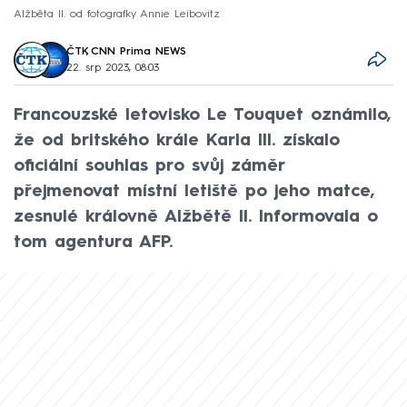
Alžběta II. od fotografky Annie Leibovitz
ČTK
,
CNN Prima NEWS
22. srp 2023, 08:03
Francouzské letovisko Le Touquet oznámilo,
že od britského krále Karla III. získalo
oficiální souhlas pro svůj záměr
přejmenovat místní letiště po jeho matce,
zesnulé královně Alžbětě II. Informovala o
tom agentura AFP.