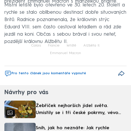
prezident Emmanuel Macron s manželkou Brigitte.
Místní letiště bylo otevřeno ve 30. letech 20. století a
rychle se stalo oblíbenou destinací dobře situovaných
Britů. Radnice poznamenala, že královnin strýc
Eduard VIII. sem často cestoval letadlem a rád zde
jezdil na koni. Občas s sebou brával i svou neteř,
pozdější královnu Alžbětu II.
Calais
Francie
letiště
Alžběta II.
Emmanuel Macron
Pro tento článek jsou komentáře vypnuté
Návrhy pro vás
Žebříček nejhorších jídel světa.
Umístily se i tři české pokrmy, vévodí
skandinávská kuchyně
Sníh, jak ho neznáte: Jak rychle