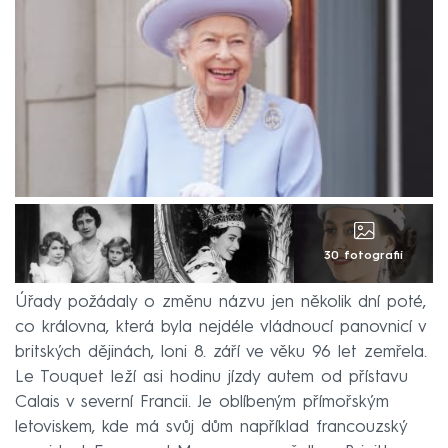
30 fotografií
Úřady požádaly o změnu názvu jen několik dní poté,
co královna, která byla nejdéle vládnoucí panovnicí v
britských dějinách, loni 8. září ve věku 96 let zemřela.
Le Touquet leží asi hodinu jízdy autem od přístavu
Calais v severní Francii. Je oblíbeným přímořským
letoviskem, kde má svůj dům například francouzský