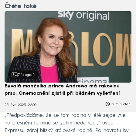
Čtěte také
7
fotografií
Bývalá manželka prince Andrewa má rakovinu
prsu. Onemocnění zjistili při běžném vyšetření
6 min čtení
25. čvn 2023, 22:00
„Předpokládáme, že se tam rodina v létě sejde. Ale
na přesném termínu se zatím nedohodli,“ uvedl
Expressu zdroj blízký královské rodině. Po návratu by