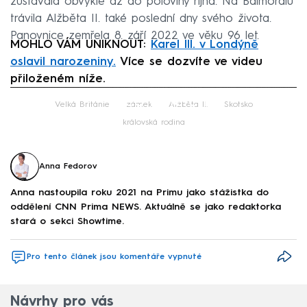
zůstávala obvykle až do poloviny října. Na Balmoralu
trávila Alžběta II. také poslední dny svého života.
Panovnice zemřela 8. září 2022 ve věku 96 let.
MOHLO VÁM UNIKNOUT:
Karel III. v Londýně
oslavil narozeniny.
Více se dozvíte ve videu
přiloženém níže.
Failed to fetch
Velká Británie
zámek
Alžběta II.
Skotsko
královská rodina
Anna Fedorov
Anna nastoupila roku 2021 na Primu jako stážistka do
oddělení CNN Prima NEWS. Aktuálně se jako redaktorka
stará o sekci Showtime.
Pro tento článek jsou komentáře vypnuté
Návrhy pro vás