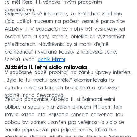
se měl Karel III. věnovat svým pracovním
povinnostem.
Objevily se také informace, že král chce z letního
sídla udělat muzeum na počest zesnulé panovnice
Alžběty II. V expozicích by mohly být vystaveny její
osobní věci či šaty, které si oblékla při významných
příležitostech. Návštěvníci by si mohli zřejmě
prohlédnout i vybrané kousky z královské sbírky
šperků, uvádí
deník Mirror
.
Alžběta II. letní sídlo milovala
V současné době probíhají na zámku úpravy interiéru.
„Bylo to tu trochu ošuntělé,“ okomentovala to
autorka několika knižních bestsellerů o královské
rodině Ingrid Sewardová.
Zesnulá panovnice Alžběta II. si Balmoral velmi
oblíbila a spolu s manželem princem Philipem tam
trávila každé léto. Přijížděla koncem července, tou
dobou byl zámek uzavřen pro veřejnost a sídlo se
začalo připravovat pro příjezd rodiny, která tam