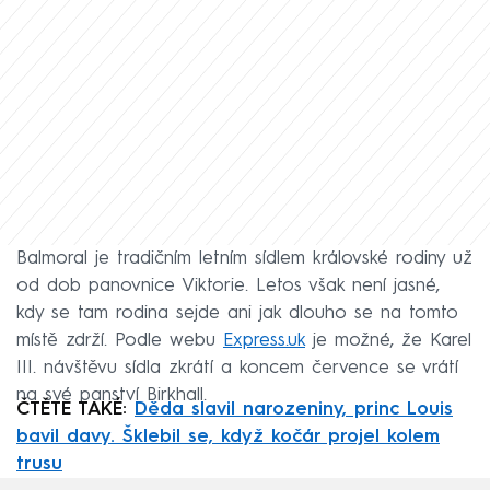
Balmoral je tradičním letním sídlem královské rodiny už
od dob panovnice Viktorie. Letos však není jasné,
kdy se tam rodina sejde ani jak dlouho se na tomto
místě zdrží. Podle webu
Express.uk
je možné, že Karel
III. návštěvu sídla zkrátí a koncem července se vrátí
na své panství Birkhall.
ČTĚTE TAKÉ:
Děda slavil narozeniny, princ Louis
bavil davy. Šklebil se, když kočár projel kolem
trusu