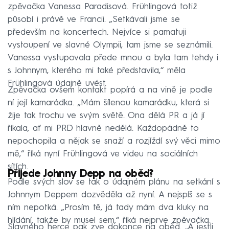
zpěvačka Vanessa Paradisová. Frühlingová totiž
působí i právě ve Francii. „Setkávali jsme se
především na koncertech. Nejvíce si pamatuji
vystoupení ve slavné Olympii, tam jsme se seznámili.
Vanessa vystupovala přede mnou a byla tam tehdy i
s Johnnym, kterého mi také představila,“ měla
Frühlingová údajně uvést.
Zpěvačka ovšem kontakt popírá a na vině je podle
ní její kamarádka. „Mám šílenou kamarádku, která si
žije tak trochu ve svým světě. Ona dělá PR a já jí
říkala, ať mi PRD hlavně nedělá. Každopádně to
nepochopila a nějak se snaží a rozjíždí svý věci mimo
mě,“ říká nyní Frühlingová ve videu na sociálních
sítích.
Přijede Johnny Depp na oběd?
Podle svých slov se tak o údajném plánu na setkání s
Johnnym Deppem dozvěděla až nyní. A nejspíš se s
ním nepotká. „Prosím tě, já tady mám dva kluky na
hlídání, takže by musel sem,“ říká nejprve zpěvačka.
Slavného herce pak zve dokonce na oběd. „A jestli