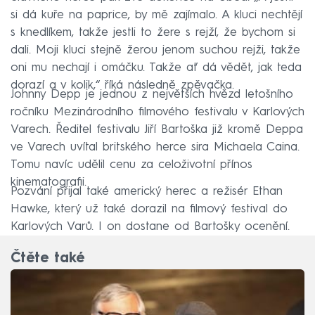
si dá kuře na paprice, by mě zajímalo. A kluci nechtějí
s knedlíkem, takže jestli to žere s rejží, že bychom si
dali. Moji kluci stejně žerou jenom suchou rejži, takže
oni mu nechají i omáčku. Takže ať dá vědět, jak teda
dorazí a v kolik,“ říká následně zpěvačka.
Johnny Depp je jednou z největších hvězd letošního
ročníku Mezinárodního filmového festivalu v Karlových
Varech. Ředitel festivalu Jiří Bartoška již kromě Deppa
ve Varech uvítal britského herce sira Michaela Caina.
Tomu navíc udělil cenu za celoživotní přínos
kinematografii.
Pozvání přijal také americký herec a režisér Ethan
Hawke, který už také dorazil na filmový festival do
Karlových Varů. I on dostane od Bartošky ocenění.
Čtěte také