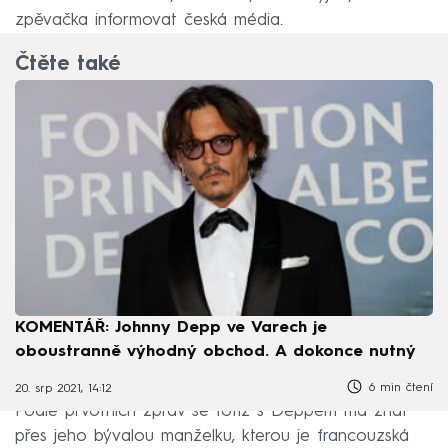
zpěvačka informovat česká média.
Čtěte také
KOMENTÁŘ: Johnny Depp ve Varech je
oboustranně výhodný obchod. A dokonce nutný
6 min čtení
20. srp 2021, 14:12
Podle prvotních zpráv se totiž s Deppem má znát
přes jeho bývalou manželku, kterou je francouzská