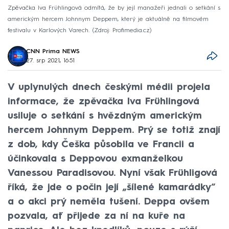
Zpěvačka Iva Frühlingová odmítá, že by její manažeři jednali o setkání s
americkým hercem Johnnym Deppem, který je aktuálně na filmovém
festivalu v Karlových Varech.
Zdroj: Profimedia.cz
CNN Prima NEWS
27. srp 2021, 16:51
V uplynulých dnech českými médii projela
informace, že zpěvačka Iva Frühlingová
usiluje o setkání s hvězdným americkým
hercem Johnnym Deppem. Prý se totiž znají
z dob, kdy Češka působila ve Francii a
účinkovala s Deppovou exmanželkou
Vanessou Paradisovou. Nyní však Frühligová
říká, že jde o počin její „šílené kamarádky“
a o akci prý neměla tušení. Deppa ovšem
pozvala, ať přijede za ní na kuře na