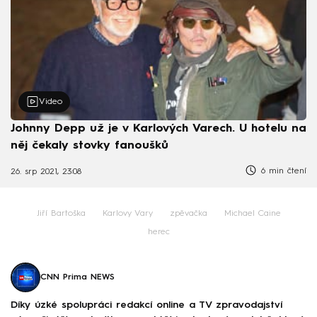
Video
Johnny Depp už je v Karlových Varech. U hotelu na
něj čekaly stovky fanoušků
6 min čtení
26. srp 2021, 23:08
Jiří Bartoška
Karlovy Vary
zpěvačka
Michael Caine
herec
CNN Prima NEWS
Díky úzké spolupráci redakcí online a TV zpravodajství