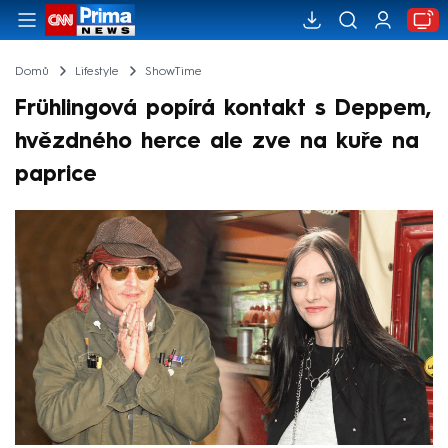
Domů
Lifestyle
ShowTime
Frühlingová popírá kontakt s Deppem,
hvězdného herce ale zve na kuře na
paprice