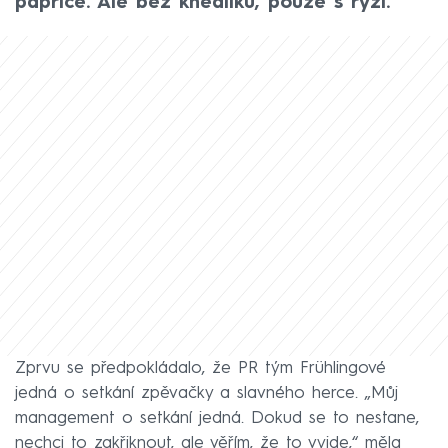
paprice. Ale bez knedlíků, pouze s rýží.
Zprvu se předpokládalo, že PR tým Frühlingové
jedná o setkání zpěvačky a slavného herce. „Můj
management o setkání jedná. Dokud se to nestane,
nechci to zakřiknout, ale věřím, že to vyjde,“ měla