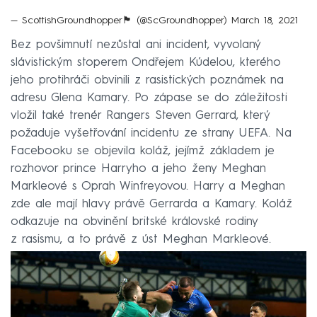
— ScottishGroundhopper🏴󠁧󠁢󠁳󠁣󠁴󠁿 (@ScGroundhopper)
March 18, 2021
Bez povšimnutí nezůstal ani incident, vyvolaný
slávistickým stoperem Ondřejem Kúdelou, kterého
jeho protihráči obvinili z rasistických poznámek na
adresu Glena Kamary. Po zápase se do záležitosti
vložil také trenér Rangers Steven Gerrard, který
požaduje vyšetřování incidentu ze strany UEFA. Na
Facebooku se objevila koláž, jejímž základem je
rozhovor prince Harryho a jeho ženy Meghan
Markleové s Oprah Winfreyovou. Harry a Meghan
zde ale mají hlavy právě Gerrarda a Kamary. Koláž
odkazuje na obvinění britské královské rodiny
z rasismu, a to právě z úst Meghan Markleové.