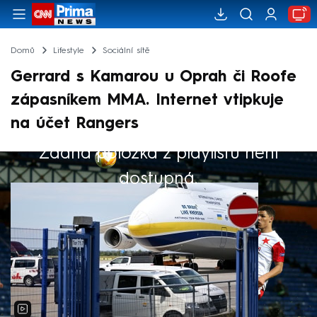
Domů
Lifestyle
Sociální sítě
Gerrard s Kamarou u Oprah či Roofe
zápasníkem MMA. Internet vtipkuje
na účet Rangers
Žádná položka z playlistu není
Výběr redakce
dostupná.