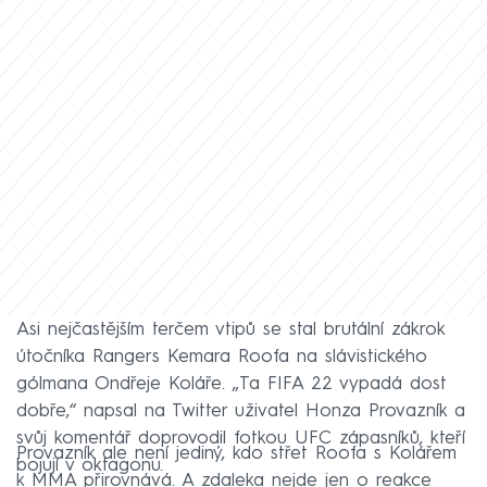
Asi nejčastějším terčem vtipů se stal brutální zákrok
útočníka Rangers Kemara Roofa na slávistického
gólmana Ondřeje Koláře. „Ta FIFA 22 vypadá dost
dobře,“ napsal na Twitter uživatel Honza Provazník a
svůj komentář doprovodil fotkou UFC zápasníků, kteří
Provazník ale není jediný, kdo střet Roofa s Kolářem
bojují v oktagonu.
k MMA přirovnává. A zdaleka nejde jen o reakce