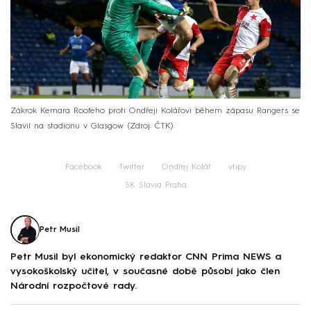
Zákrok Kemara Roofeho proti Ondřeji Kolářovi během zápasu Rangers se
Slavií na stadionu v Glasgow
Zdroj: ČTK
Facebook
Twitter
Ondřej Kolář
vtipy
SK Slavia Praha
Petr Musil
Petr Musil byl ekonomický redaktor CNN Prima NEWS a
vysokoškolský učitel, v současné době působí jako člen
Národní rozpočtové rady.