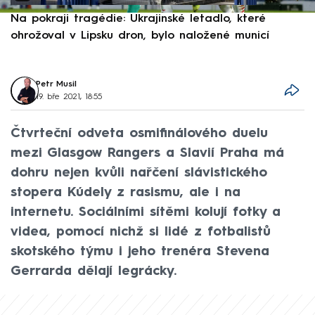
Na pokraji tragédie: Ukrajinské letadlo, které
P
ohrožoval v Lipsku dron, bylo naložené municí
e
Petr Musil
19. bře 2021, 18:55
Čtvrteční odveta osmifinálového duelu
mezi Glasgow Rangers a Slavií Praha má
dohru nejen kvůli nařčení slávistického
stopera Kúdely z rasismu, ale i na
internetu. Sociálními sítěmi kolují fotky a
videa, pomocí nichž si lidé z fotbalistů
skotského týmu i jeho trenéra Stevena
Gerrarda dělají legrácky.