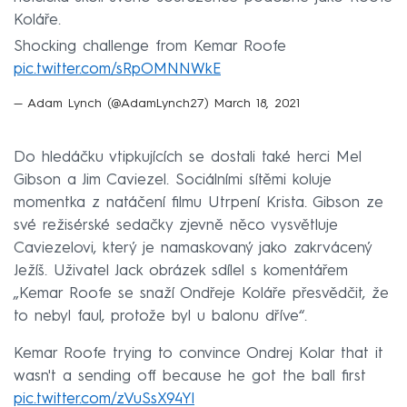
Koláře.
Shocking challenge from Kemar Roofe
pic.twitter.com/sRpOMNNWkE
— Adam Lynch (@AdamLynch27)
March 18, 2021
Do hledáčku vtipkujících se dostali také herci Mel
Gibson a Jim Caviezel. Sociálními sítěmi koluje
momentka z natáčení filmu Utrpení Krista. Gibson ze
své režisérské sedačky zjevně něco vysvětluje
Caviezelovi, který je namaskovaný jako zakrvácený
Ježíš. Uživatel Jack obrázek sdílel s komentářem
„Kemar Roofe se snaží Ondřeje Koláře přesvědčit, že
to nebyl faul, protože byl u balonu dříve“.
Kemar Roofe trying to convince Ondrej Kolar that it
wasn't a sending off because he got the ball first
pic.twitter.com/zVuSsX94Yl