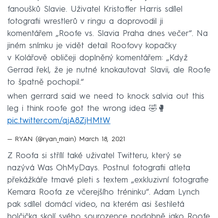
fanoušků Slavie. Uživatel Kristoffer Harris sdílel
fotografii wrestlerů v ringu a doprovodil ji
komentářem „Roofe vs. Slavia Praha dnes večer“. Na
jiném snímku je vidět detail Roofovy kopačky
v Kolářově obličeji doplněný komentářem: „Když
Gerrad řekl, že je nutné knokautovat Slavii, ale Roofe
to špatně pochopil.“
when gerrard said we need to knock salvia out this
leg i think roofe got the wrong idea 🤣🥊
pic.twitter.com/qjA8ZjHMtW
— RYAN (@ryan_main)
March 18, 2021
Z Roofa si střílí také uživatel Twitteru, který se
nazývá Was OhMyDays. Postnul fotografii atleta
překážkáře tmavé pleti s textem „exkluzivní fotografie
Kemara Roofa ze včerejšího tréninku“. Adam Lynch
pak sdílel domácí video, na kterém asi šestiletá
holčička skolí svého sourozence podobně jako Roofe