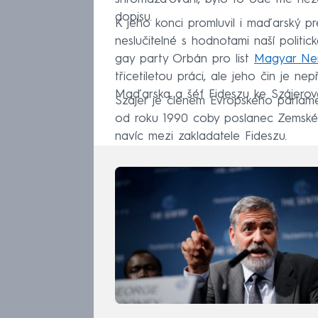
dopisu.
K jeho konci promluvil i maďarský pr
neslučitelné s hodnotami naší politic
gay party Orbán pro list
Magyar Ne
třicetiletou práci, ale jeho čin je ne
Maďarska a šéf Fideszu ke Szájerově
Szájer je členem Evropského parlame
od roku 1990 coby poslanec Zems
navíc mezi zakladatele Fideszu.