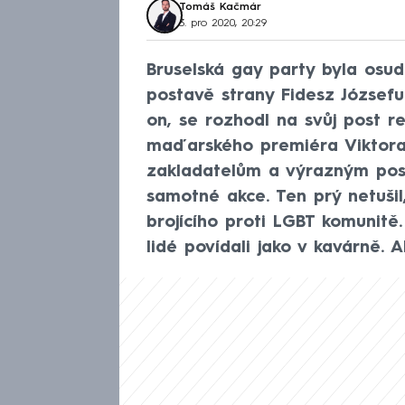
Tomáš Kačmár
3. pro 2020, 20:29
Bruselská gay party byla osu
postavě strany Fidesz Józsefu 
on, se rozhodl na svůj post r
maďarského premiéra Viktora 
zakladatelům a výrazným post
samotné akce. Ten prý netuši
brojícího proti LGBT komunitě.
lidé povídali jako v kavárně. A