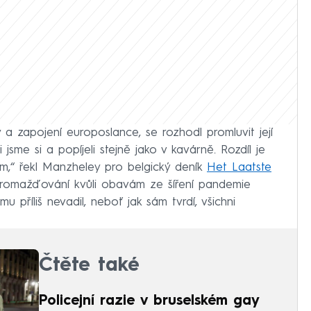
 a zapojení europoslance, se rozhodl promluvit její
jsme si a popíjeli stejně jako v kavárně. Rozdíl je
em,“ řekl Manzheley pro belgický deník
Het Laatste
shromažďování kvůli obavám ze šíření pandemie
u příliš nevadil, neboť jak sám tvrdí, všichni
Čtěte také
Policejní razie v bruselském gay