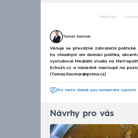
Maďarsko
Evropsk
Tomáš Kačmár
Věnuje se převážně zahraniční politické
ho chladným ani domácí politika, akcent
vystudoval Mediální studia na Metropolitn
Echo24.cz a následně nastoupil na poz
(Tomas.Kacmar@iprima.cz)
Pro tento článek jsou komentáře vypnuté
Návrhy pro vás