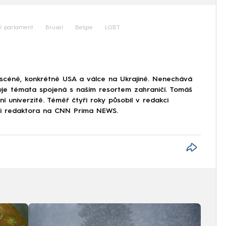
ý parlament
Brusel
Belgie
LGBT
 scéně, konkrétně USA a válce na Ukrajině. Nenechává
uje témata spojená s naším resortem zahraničí. Tomáš
í univerzitě. Téměř čtyři roky působil v redakci
ici redaktora na CNN Prima NEWS.