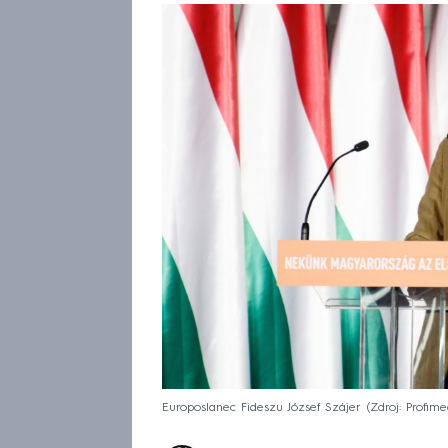
Europoslanec Fideszu József Szájer
Zdroj: Profime