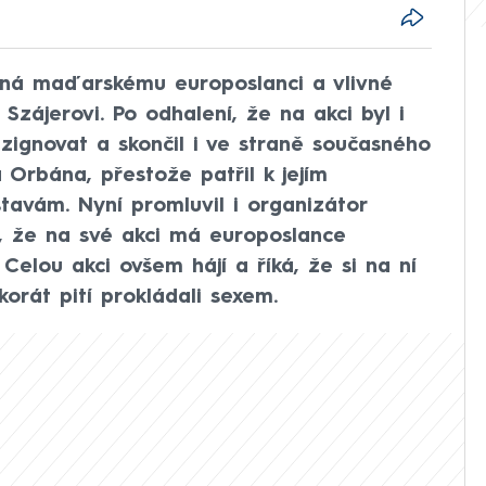
dná maďarskému europoslanci a vlivné
Szájerovi. Po odhalení, že na akci byl i
ezignovat a skončil i ve straně současného
Orbána, přestože patřil k jejím
avám. Nyní promluvil i organizátor
l, že na své akci má europoslance
 Celou akci ovšem hájí a říká, že si na ní
korát pití prokládali sexem.