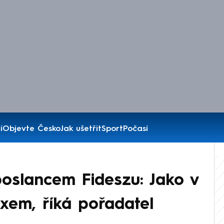
í
Objevte Česko
Jak ušetřit
Sport
Počasí
oslancem Fideszu: Jako v
exem, říká pořadatel