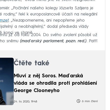
emiér. „Počínání našeho kolegy Józsefa Szájera je
ké rodiny,“ řekl k europoslancově účasti na nelegální
mzet
. „Nezapomeneme, ani nepopřeme jeho
přijatelný a neobhajitelný,“ dodal předseda vlády
 konci ve straně.
ntu již od roku 2004. Do svého zvolení působil už
kého sněmu
(maďarský parlament, pozn. red.)
. Patří
Čtěte také
Mluví z něj Soros. Maďarská
vláda se ohradila proti prohlášení
George Clooneyho
6 min čtení
24. lis 2020, 19:48