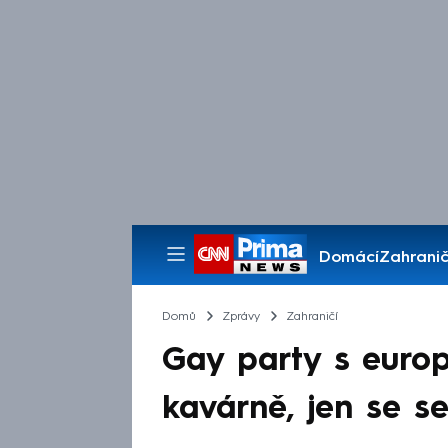
Domácí
Zahranič
Pořady
Domů
Zprávy
Zahraničí
Gay party s europ
kavárně, jen se s