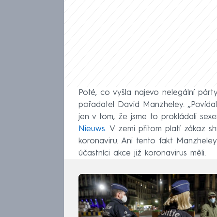
Poté, co vyšla najevo nelegální párty
pořadatel David Manzheley. „Povídali 
jen v tom, že jsme to prokládali sex
Nieuws
. V zemi přitom platí zákaz 
koronaviru. Ani tento fakt Manzheleym
účastníci akce již koronavirus měli.