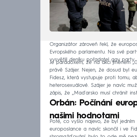
Organizátor zároveň řekl, že europo
Evropského parlamentu. Na své party
vysvětlil deníku pořadatel gay party.
Je paradoxem, že na akci jménem „Ga
právě Szájer. Nejen, že dosud byl 
Fidesz, která vystupuje proti tomu, 
heterosexuálové. Szájer je navíc mu
zápis, že „Maďarsko musí chránit ins
Orbán: Počínání europ
našimi hodnotami
Poté, co vyšlo najevo, že byl jedním 
europoslance a navíc skončil i ve Fi
shromažďování, bylo to ode mě nez