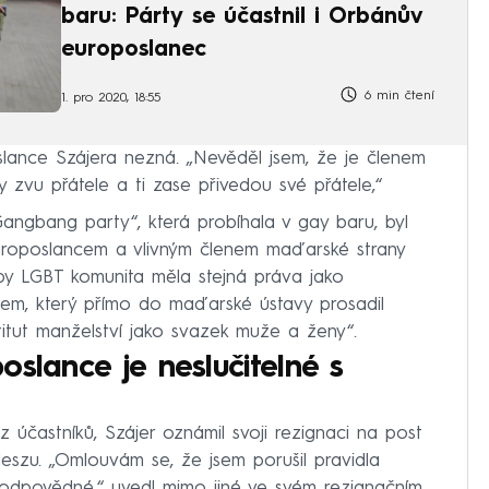
baru: Párty se účastnil i Orbánův
europoslanec
6 min čtení
1. pro 2020, 18:55
slance Szájera nezná. „Nevěděl jsem, že je členem
 zvu přátele a ti zase přivedou své přátele,“
ngbang party“, která probíhala v gay baru, byl
europoslancem a vlivným členem maďarské strany
aby LGBT komunita měla stejná práva jako
žem, který přímo do maďarské ústavy prosadil
titut manželství jako svazek muže a ženy“.
oslance je neslučitelné s
z účastníků, Szájer oznámil svoji rezignaci na post
deszu. „Omlouvám se, že jsem porušil pravidla
odpovědné,“ uvedl mimo jiné ve svém rezignačním