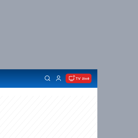
TV živě