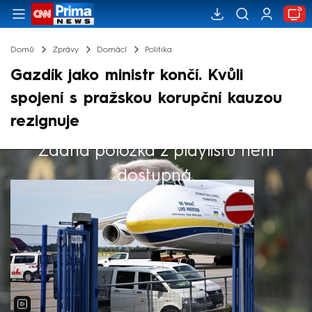
Domů
Zprávy
Domácí
Politika
Gazdík jako ministr končí. Kvůli
spojení s pražskou korupční kauzou
rezignuje
Žádná položka z playlistu není
Výběr redakce
dostupná.