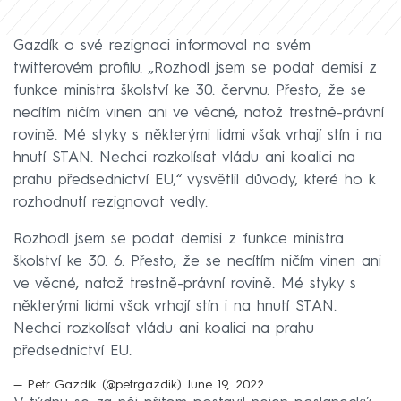
Gazdík o své rezignaci informoval na svém
twitterovém profilu. „Rozhodl jsem se podat demisi z
funkce ministra školství ke 30. červnu. Přesto, že se
necítím ničím vinen ani ve věcné, natož trestně-právní
rovině. Mé styky s některými lidmi však vrhají stín i na
hnutí STAN. Nechci rozkolísat vládu ani koalici na
prahu předsednictví EU,“ vysvětlil důvody, které ho k
rozhodnutí rezignovat vedly.
Rozhodl jsem se podat demisi z funkce ministra
školství ke 30. 6. Přesto, že se necítím ničím vinen ani
ve věcné, natož trestně-právní rovině. Mé styky s
některými lidmi však vrhají stín i na hnutí STAN.
Nechci rozkolísat vládu ani koalici na prahu
předsednictví EU.
— Petr Gazdík (@petrgazdik)
June 19, 2022