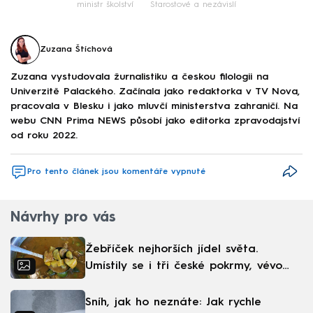
ministr školství
Starostové a nezávislí
Zuzana Štíchová
Zuzana vystudovala žurnalistiku a českou filologii na
Univerzitě Palackého. Začínala jako redaktorka v TV Nova,
pracovala v Blesku i jako mluvčí ministerstva zahraničí. Na
webu CNN Prima NEWS působí jako editorka zpravodajství
od roku 2022.
Pro tento článek jsou komentáře vypnuté
Návrhy pro vás
Žebříček nejhorších jídel světa.
Umístily se i tři české pokrmy, vévodí
skandinávská kuchyně
Sníh, jak ho neznáte: Jak rychle