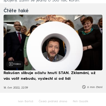
spojeny. Zatím se jedná o 300 tisíc korun.
Čtěte také
Video
Rakušan slibuje očistu hnutí STAN. Zklamání, už
vás volit nebudu, vyslechl si od lidí
6 min čtení
18. čvn 2022, 22:59
Ivan Bartoš
Česká pirátská strana
Petr Gazdík