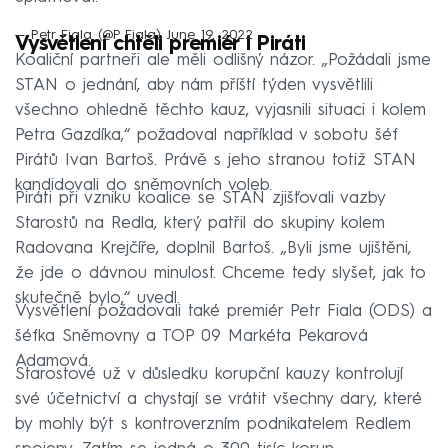
— Petr Fiala (@P_Fiala)
June 19, 2022
Vysvětlení chtěli premiér i Piráti
Koaliční partneři ale měli odlišný názor. „Požádali jsme
STAN o jednání, aby nám příští týden vysvětlili
všechno ohledně těchto kauz, vyjasnili situaci i kolem
Petra Gazdíka,“ požadoval například v sobotu šéf
Pirátů Ivan Bartoš. Právě s jeho stranou totiž STAN
kandidovali do sněmovních voleb.
Piráti při vzniku koalice se STAN zjišťovali vazby
Starostů na Redla, který patřil do skupiny kolem
Radovana Krejčíře, doplnil Bartoš. „Byli jsme ujištěni,
že jde o dávnou minulost. Chceme tedy slyšet, jak to
skutečně bylo,“ uvedl.
Vysvětlení požadovali také premiér Petr Fiala (ODS) a
šéfka Sněmovny a TOP 09 Markéta Pekarová
Adamová.
Starostové už v důsledku korupční kauzy kontrolují
své účetnictví a chystají se vrátit všechny dary, které
by mohly být s kontroverzním podnikatelem Redlem