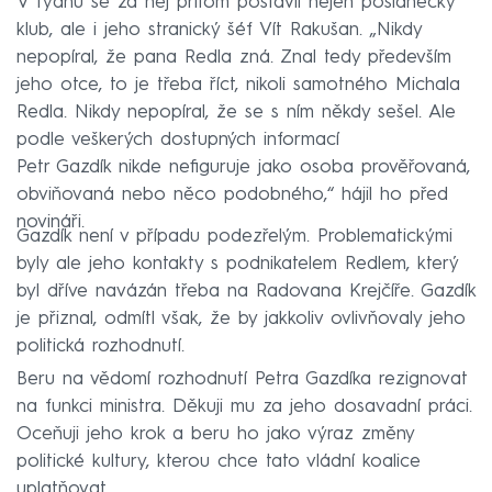
V týdnu se za něj přitom postavil nejen poslanecký
klub, ale i jeho stranický šéf Vít Rakušan. „Nikdy
nepopíral, že pana Redla zná. Znal tedy především
jeho otce, to je třeba říct, nikoli samotného Michala
Redla. Nikdy nepopíral, že se s ním někdy sešel. Ale
podle veškerých dostupných informací
Petr Gazdík nikde nefiguruje jako osoba prověřovaná,
obviňovaná nebo něco podobného,“ hájil ho před
novináři.
Gazdík není v případu podezřelým. Problematickými
byly ale jeho kontakty s podnikatelem Redlem, který
byl dříve navázán třeba na Radovana Krejčíře. Gazdík
je přiznal, odmítl však, že by jakkoliv ovlivňovaly jeho
politická rozhodnutí.
Beru na vědomí rozhodnutí Petra Gazdíka rezignovat
na funkci ministra. Děkuji mu za jeho dosavadní práci.
Oceňuji jeho krok a beru ho jako výraz změny
politické kultury, kterou chce tato vládní koalice
uplatňovat.