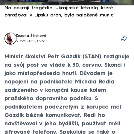
Na pokraji tragédie: Ukrajinské letadlo, které
P
ohrožoval v Lipsku dron, bylo naložené municí
e
Zuzana Štíchová
19. čvn 2022, 09:58
Ministr školství Petr Gazdík (STAN) rezignuje
na svůj post ve vládě k 30. červnu. Skončí i
jako místopředseda hnutí. Důvodem je
napojení na podnikatele Michala Redla
zadrženého v korupční kauze kolem
pražského dopravního podniku. S
podnikatelem podezřelým z korupce měl
Gazdík běžně komunikovat, Redl ho
navštěvoval v jeho bydlišti, používat měli
šifrované telefony. Spekuluje se také o