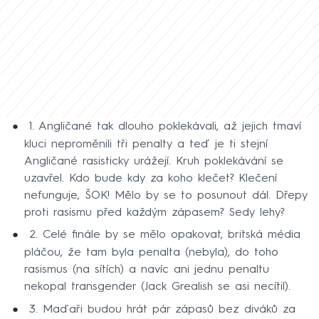
1. Angličané tak dlouho poklekávali, až jejich tmaví
kluci neproměnili tři penalty a teď je ti stejní
Angličané rasisticky urážejí. Kruh poklekávání se
uzavřel. Kdo bude kdy za koho klečet? Klečení
nefunguje, ŠOK! Mělo by se to posunout dál. Dřepy
proti rasismu před každým zápasem? Sedy lehy?
2. Celé finále by se mělo opakovat, britská média
pláčou, že tam byla penalta (nebyla), do toho
rasismus (na sítích) a navíc ani jednu penaltu
nekopal transgender (Jack Grealish se asi necítil).
3. Maďaři budou hrát pár zápasů bez diváků za