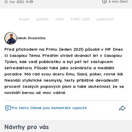
6 min čtení
12. čvc 2021, 14:39
Anglie
politika
UEFA
EURO 2020
pokleknutí
Jakub Kvasnička
Před příchodem na Primu (leden 2021) působil v MF Dnes
či časopisu Téma. Předtím strávil dvanáct let v časopisu
Týden, kde vedl publicistiku a byl pět let zástupcem
šéfredaktora. Působí také jako scénárista a mediální
poradce. Má rád svou dceru Emu, Slavii, poker, rovné lidi.
Nesnáší stylistické nesmysly, texty přibližně devadesáti
procent českých popových písní a také skutečnost, že se
novináři berou až moc vážně.
Pro tento článek jsou komentáře vypnuté
Návrhy pro vás