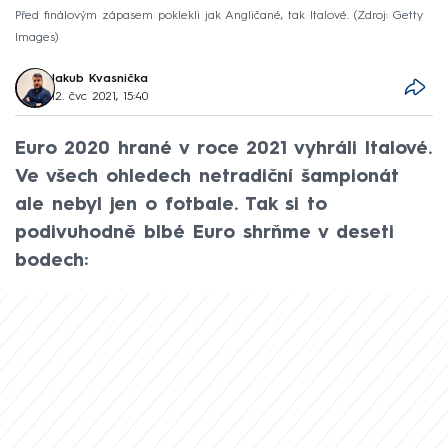
Před finálovým zápasem poklekli jak Angličané, tak Italové.
Zdroj: Getty
Images
Jakub Kvasnička
12. čvc 2021, 15:40
Euro 2020 hrané v roce 2021 vyhráli Italové.
Ve všech ohledech netradiční šampionát
ale nebyl jen o fotbale. Tak si to
podivuhodně blbé Euro shrňme v deseti
bodech: