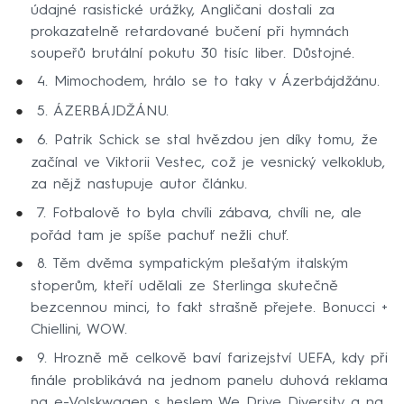
údajné rasistické urážky, Angličani dostali za
prokazatelně retardované bučení při hymnách
soupeřů brutální pokutu 30 tisíc liber. Důstojné.
4. Mimochodem, hrálo se to taky v Ázerbájdžánu.
5. ÁZERBÁJDŽÁNU.
6. Patrik Schick se stal hvězdou jen díky tomu, že
začínal ve Viktorii Vestec, což je vesnický velkoklub,
za nějž nastupuje autor článku.
7. Fotbalově to byla chvíli zábava, chvíli ne, ale
pořád tam je spíše pachuť nežli chuť.
8. Těm dvěma sympatickým plešatým italským
stoperům, kteří udělali ze Sterlinga skutečně
bezcennou minci, to fakt strašně přejete. Bonucci +
Chiellini, WOW.
9. Hrozně mě celkově baví farizejství UEFA, kdy při
finále problikává na jednom panelu duhová reklama
na e-Volskwagen s heslem We Drive Diversity a na