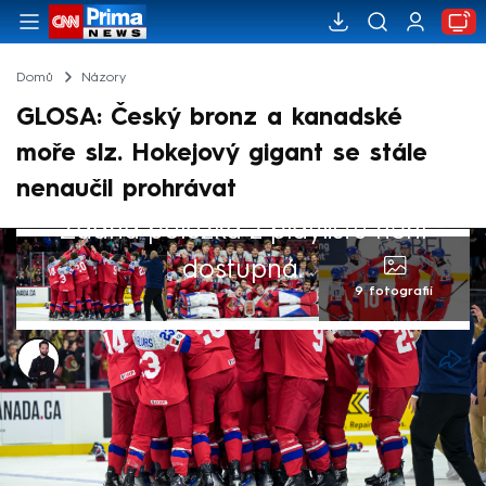
Domů
Názory
GLOSA: Český bronz a kanadské
moře slz. Hokejový gigant se stále
nenaučil prohrávat
Žádná položka z playlistu není
dostupná.
9 fotografií
Marek Veselý
6. led 2025, 15:13
Zatímco Češi slaví třetí cenný kov hokejové
dvacítky v řadě, Kanada tradičně svůj