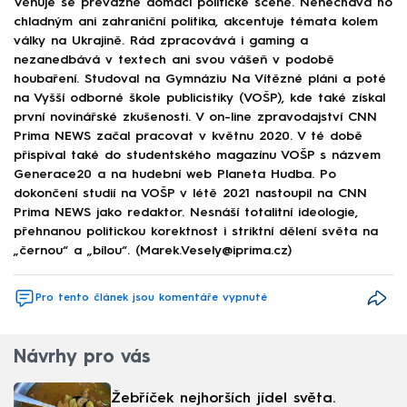
Věnuje se převážně domácí politické scéně. Nenechává ho
chladným ani zahraniční politika, akcentuje témata kolem
války na Ukrajině. Rád zpracovává i gaming a
nezanedbává v textech ani svou vášeň v podobě
houbaření. Studoval na Gymnáziu Na Vítězné pláni a poté
na Vyšší odborné škole publicistiky (VOŠP), kde také získal
první novinářské zkušenosti. V on-line zpravodajství CNN
Prima NEWS začal pracovat v květnu 2020. V té době
přispíval také do studentského magazínu VOŠP s názvem
Generace20 a na hudební web Planeta Hudba. Po
dokončení studií na VOŠP v létě 2021 nastoupil na CNN
Prima NEWS jako redaktor. Nesnáší totalitní ideologie,
přehnanou politickou korektnost i striktní dělení světa na
„černou“ a „bílou“. (Marek.Vesely@iprima.cz)
Pro tento článek jsou komentáře vypnuté
Návrhy pro vás
Žebříček nejhorších jídel světa.