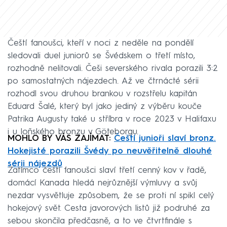
Čeští fanoušci, kteří v noci z neděle na pondělí
sledovali duel juniorů se Švédskem o třetí místo,
rozhodně nelitovali. Češi severského rivala porazili 3:2
po samostatných nájezdech. Až ve čtrnácté sérii
rozhodl svou druhou brankou v rozstřelu kapitán
Eduard Šalé, který byl jako jediný z výběru kouče
Patrika Augusty také u stříbra v roce 2023 v Halifaxu
i u loňského bronzu v Göteborgu.
MOHLO BY VÁS ZAJÍMAT:
Čeští junioři slaví bronz.
Hokejisté porazili Švédy po neuvěřitelně dlouhé
sérii nájezdů
Zatímco čeští fanoušci slaví třetí cenný kov v řadě,
domácí Kanada hledá nejrůznější výmluvy a svůj
nezdar vysvětluje způsobem, že se proti ní spikl celý
hokejový svět. Cesta javorových listů již podruhé za
sebou skončila předčasně, a to ve čtvrtfinále s