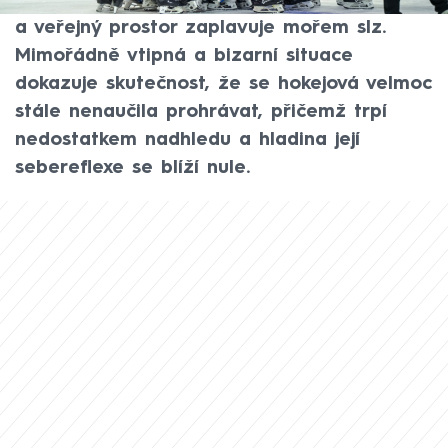
sportovní neúspěch svádí na všechny okolo
a veřejný prostor zaplavuje mořem slz.
Mimořádně vtipná a bizarní situace
dokazuje skutečnost, že se hokejová velmoc
stále nenaučila prohrávat, přičemž trpí
nedostatkem nadhledu a hladina její
sebereflexe se blíží nule.