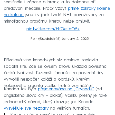
semifinále i zápase o bronz, a to dokonce při
předávání medaile. Proč? Vždyť
přímé zákroky kolene
na koleno
jsou i v jinak tvrdé NHL považovány za
mimořádnou prasárnu, kterou nelze omluvit.
pic.twitter.com/HfOelIbO5x
— Petr (@sudetak46)
January 5, 2025
Přívalová vlna kanadských slz doslova zaplavila
sociální sítě. Zde se ovšem znovu ukázala pověstná
česká tvořivost. Tuzemští fanoušci za poslední dny
vytvořili nespočet koláží a obrázků, kterými
hokejového giganta vcelku trefně zesměšňují.
Kanada tak byla
přejmenována na „Crynadu“
(od
anglického slova cry – plakat). Vcelku přesný je také
jednoduchý návod, který ukazuje, jak Kanada
vysvětluje své nezdary
na velkých turnajích.
Kanada přece nemůže prohrát s evropským