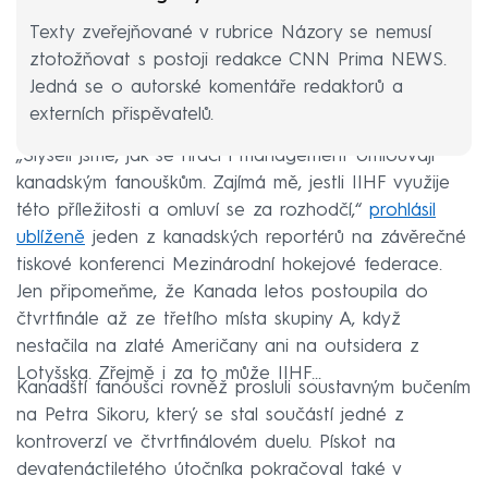
Texty zveřejňované v rubrice Názory se nemusí
ztotožňovat s postoji redakce CNN Prima NEWS.
Jedná se o autorské komentáře redaktorů a
externích přispěvatelů.
„Slyšeli jsme, jak se hráči i management omlouvají
kanadským fanouškům. Zajímá mě, jestli IIHF využije
této příležitosti a omluví se za rozhodčí,“
prohlásil
ublíženě
jeden z kanadských reportérů na závěrečné
tiskové konferenci Mezinárodní hokejové federace.
Jen připomeňme, že Kanada letos postoupila do
čtvrtfinále až ze třetího místa skupiny A, když
nestačila na zlaté Američany ani na outsidera z
Lotyšska. Zřejmě i za to může IIHF...
Kanadští fanoušci rovněž prosluli soustavným bučením
na Petra Sikoru, který se stal součástí jedné z
kontroverzí ve čtvrtfinálovém duelu. Pískot na
devatenáctiletého útočníka pokračoval také v