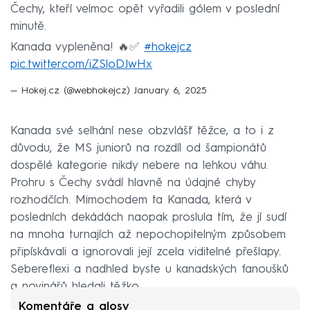
Čechy, kteří velmoc opět vyřadili gólem v poslední
minutě.
Kanada vypleněna! 🔥✅
#hokejcz
pic.twitter.com/iZSloDJwHx
— Hokej.cz (@webhokejcz)
January 6, 2025
Kanada své selhání nese obzvlášť těžce, a to i z
důvodu, že MS juniorů na rozdíl od šampionátů
dospělé kategorie nikdy nebere na lehkou váhu.
Prohru s Čechy svádí hlavně na údajné chyby
rozhodčích. Mimochodem ta Kanada, která v
posledních dekádách naopak proslula tím, že jí sudí
na mnoha turnajích až nepochopitelným způsobem
připískávali a ignorovali její zcela viditelné přešlapy.
Sebereflexi a nadhled byste u kanadských fanoušků
a novinářů hledali těžko.
Komentáře a glosy