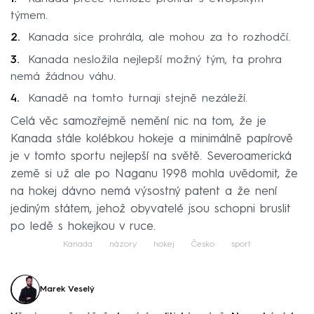
týmem.
Kanada sice prohrála, ale mohou za to rozhodčí.
Kanada nesložila nejlepší možný tým, ta prohra
nemá žádnou váhu.
Kanadě na tomto turnaji stejně nezáleží.
Celá věc samozřejmě nemění nic na tom, že je
Kanada stále kolébkou hokeje a minimálně papírově
je v tomto sportu nejlepší na světě. Severoamerická
země si už ale po Naganu 1998 mohla uvědomit, že
na hokej dávno nemá výsostný patent a že není
jediným státem, jehož obyvatelé jsou schopni bruslit
po ledě s hokejkou v ruce.
Kanada
názory
hokej
Česko
sport
Marek Veselý