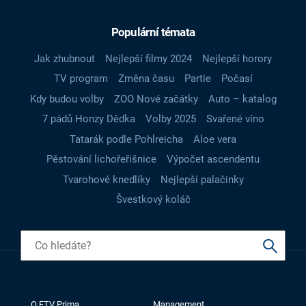
Populární témata
Jak zhubnout
Nejlepší filmy 2024
Nejlepší horory
TV program
Změna času
Partie
Počasí
Kdy budou volby
ZOO Nové začátky
Auto – katalog
7 pádů Honzy Dědka
Volby 2025
Svařené víno
Tatarák podle Pohlreicha
Aloe vera
Pěstování lichořeřišnice
Výpočet ascendentu
Tvarohové knedlíky
Nejlepší palačinky
Švestkový koláč
O FTV Prima
Management