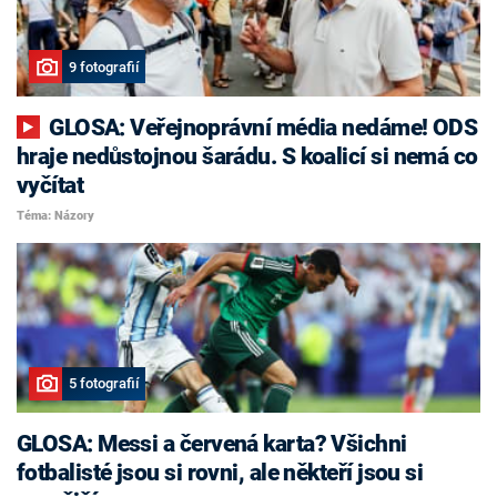
9 fotografií
GLOSA: Veřejnoprávní média nedáme! ODS
hraje nedůstojnou šarádu. S koalicí si nemá co
vyčítat
Téma: Názory
5 fotografií
GLOSA: Messi a červená karta? Všichni
fotbalisté jsou si rovni, ale někteří jsou si