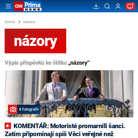
Domů
názory
názory
Výpis příspěvků ke štítku
„názory“
8 fotografií
KOMENTÁŘ: Motoristé promarnili šanci.
Zatím připomínají spíš Věci veřejné než