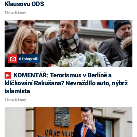
Klausovu ODS
Téma: Názory
8 fotografií
KOMENTÁŘ: Terorismus v Berlíně a
kličkování Rakušana? Nevraždilo auto, nýbrž
islamista
Téma: Názory