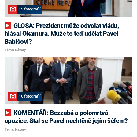
12 fotografií
GLOSA: Prezident může odvolat vládu,
hlásal Okamura. Může to teď udělat Pavel
Babišovi?
Téma: Názory
10 fotografií
KOMENTÁŘ: Bezzubá a polomrtvá
opozice. Stal se Pavel nechtěně jejím šéfem?
Téma: Názory