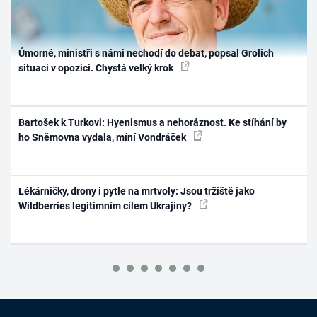
Úmorné, ministři s námi nechodí do debat, popsal Grolich
situaci v opozici. Chystá velký krok
Bartošek k Turkovi: Hyenismus a nehoráznost. Ke stíhání by
ho Sněmovna vydala, míní Vondráček
Lékárničky, drony i pytle na mrtvoly: Jsou tržiště jako
Wildberries legitimním cílem Ukrajiny?