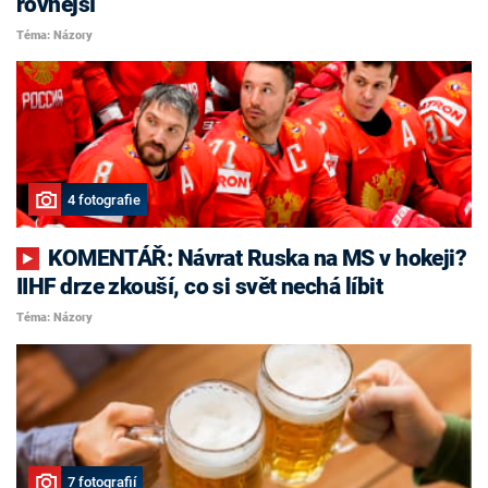
rovnější
Téma: Názory
4 fotografie
KOMENTÁŘ: Návrat Ruska na MS v hokeji?
IIHF drze zkouší, co si svět nechá líbit
Téma: Názory
7 fotografií