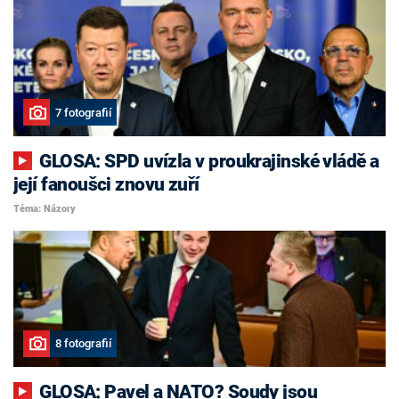
7 fotografií
GLOSA: SPD uvízla v proukrajinské vládě a
její fanoušci znovu zuří
Téma: Názory
8 fotografií
GLOSA: Pavel a NATO? Soudy jsou