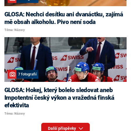
GLOSA: Nechci desítku ani dvanáctku, zajímá
mě obsah alkoholu. Pivo není soda
Téma: Názory
7 fotografií
GLOSA: Hokej, který bolelo sledovat aneb
Impotentní český výkon a vražedná finská
efektivita
Téma: Názory
Další příspěvky