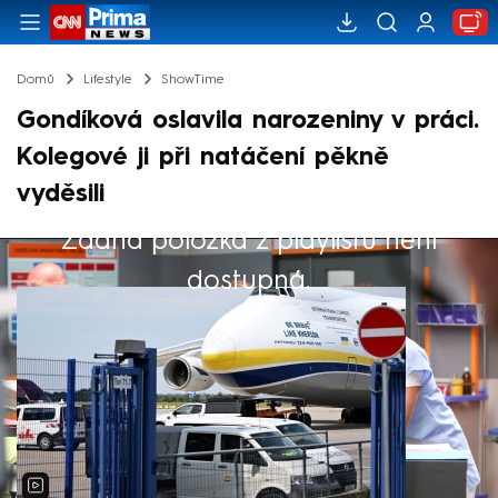
Domů
Lifestyle
ShowTime
Gondíková oslavila narozeniny v práci.
Kolegové ji při natáčení pěkně
vyděsili
Žádná položka z playlistu není
Výběr redakce
dostupná.