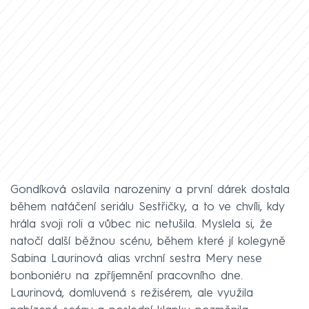
Gondíková oslavila narozeniny a první dárek dostala
během natáčení seriálu Sestřičky, a to ve chvíli, kdy
hrála svoji roli a vůbec nic netušila. Myslela si, že
natočí další běžnou scénu, během které jí kolegyně
Sabina Laurinová alias vrchní sestra Mery nese
bonboniéru na zpříjemnění pracovního dne.
Laurinová, domluvená s režisérem, ale využila