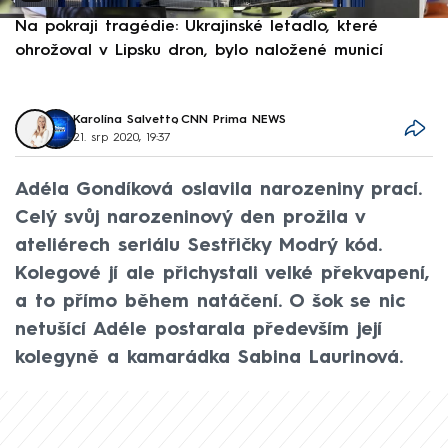
Na pokraji tragédie: Ukrajinské letadlo, které
P
ohrožoval v Lipsku dron, bylo naložené municí
e
Karolína Salvetto
,
CNN Prima NEWS
21. srp 2020, 19:37
Adéla Gondíková oslavila narozeniny prací.
Celý svůj narozeninový den prožila v
ateliérech seriálu Sestřičky Modrý kód.
Kolegové jí ale přichystali velké překvapení,
a to přímo během natáčení. O šok se nic
netušící Adéle postarala především její
kolegyně a kamarádka Sabina Laurinová.