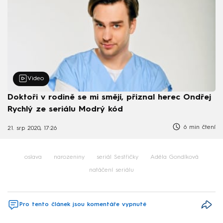
Video
Doktoři v rodině se mi smějí, přiznal herec Ondřej
Rychlý ze seriálu Modrý kód
6 min čtení
21. srp 2020, 17:26
oslava
narozeniny
seriál Sestřičky
Adéla Gondíková
natáčení seriálu
Pro tento článek jsou komentáře vypnuté