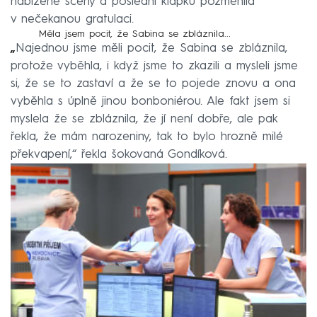
nabízené scény a poslední klapku pozměnila
v nečekanou gratulaci.
Měla jsem pocit, že Sabina se zbláznila...
„
Najednou jsme měli pocit, že Sabina se zbláznila,
protože vyběhla, i když jsme to zkazili a mysleli jsme
si, že se to zastaví a že se to pojede znovu a ona
vyběhla s úplně jinou bonboniérou. Ale fakt jsem si
myslela že se zbláznila, že jí není dobře, ale pak
řekla, že mám narozeniny, tak to bylo hrozně milé
překvapení,“ řekla šokovaná Gondíková.