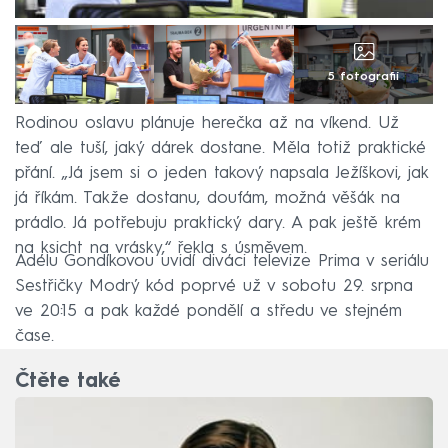
5 fotografií
Rodinou oslavu plánuje herečka až na víkend. Už
teď ale tuší, jaký dárek dostane. Měla totiž praktické
přání. „Já jsem si o jeden takový napsala Ježíškovi, jak
já říkám. Takže dostanu, doufám, možná věšák na
prádlo. Já potřebuju praktický dary. A pak ještě krém
na ksicht na vrásky,“ řekla s úsměvem.
Adélu Gondíkovou uvidí diváci televize Prima v seriálu
Sestřičky Modrý kód poprvé už v sobotu 29. srpna
ve 20:15 a pak každé pondělí a středu ve stejném
čase.
Čtěte také