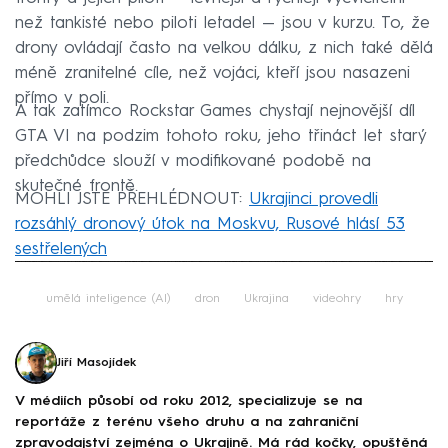
než tankisté nebo piloti letadel — jsou v kurzu. To, že
drony ovládají často na velkou dálku, z nich také dělá
méně zranitelné cíle, než vojáci, kteří jsou nasazeni
přímo v poli.
A tak zatímco Rockstar Games chystají nejnovější díl
GTA VI na podzim tohoto roku, jeho třináct let starý
předchůdce slouží v modifikované podobě na
skutečné frontě.
MOHLI JSTE PŘEHLÉDNOUT:
Ukrajinci provedli
rozsáhlý dronový útok na Moskvu, Rusové hlásí 53
sestřelených
Failed to fetch
umělá inteligence (AI)
dron
Ukrajina
videohry
hry
Jiří Masojídek
V médiích působí od roku 2012, specializuje se na
reportáže z terénu všeho druhu a na zahraniční
zpravodajství zejména o Ukrajině. Má rád kočky, opuštěná