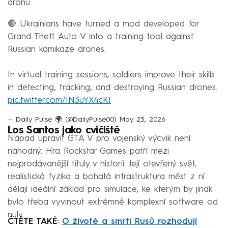
dronu.
🔴 Ukrainians have turned a mod developed for
Grand Theft Auto V into a training tool against
Russian kamikaze drones.
In virtual training sessions, soldiers improve their skills
in detecting, tracking, and destroying Russian drones.
pic.twitter.com/IN3uYX4cKI
— Daily Pulse 🌍 (@DailyPulse00)
May 23, 2026
Los Santos jako cvičiště
Nápad upravit GTA V pro vojenský výcvik není
náhodný. Hra Rockstar Games patří mezi
nejprodávanější tituly v historii. Její otevřený svět,
realistická fyzika a bohatá infrastruktura měst z ní
dělají ideální základ pro simulace, ke kterým by jinak
bylo třeba vyvinout extrémně komplexní software od
nuly.
ČTĚTE TAKÉ:
O životě a smrti Rusů rozhodují