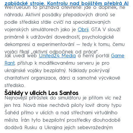
zabijácké stroje. Kontrolu nad bojištěm přebírá AI
WeTrueGun to přiznává otevřeně: jde o doplněk, ne
náhradu. Aktivní posádky přepadových dronů se
podle střediska stále cvičí na specializovaných
vojenských simulátorech jako je
Obrij
. GTA V slouží
primárně k udržování dovedností, psychologické
dekompresi a experimentování — tedy k tomu, čemu
vojáci říkají „aktivní odpočinek od práce".
Jak uvedl web
United24 Media
a herní portál
Game
Rant
, přístup k modifikovanému serveru je pro
ukrajinské vojáky bezplatný. Náklady pokrývají
charitativní organizace, dárci a samotné výcvikové
středisko.
Šáhidy v ulicích Los Santos
Nejnovější přírůstek do simulátoru je přitom víc než
jen hra. Nová mise nechává piloty lovit drony typu
Šahéd přímo v ulicích a nad střechami virtuálního
města. Írán tyto bezpilotní prostředky dlouhodobě
dodává Rusku a Ukrajina jejich sebevražedným