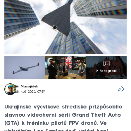
9 fotografií
Jiří Masojídek
28. kvě 2026, 07:34
Ukrajinské výcvikové středisko přizpůsobilo
slavnou videoherní sérii Grand Theft Auto
(GTA) k tréninku pilotů FPV dronů. Ve