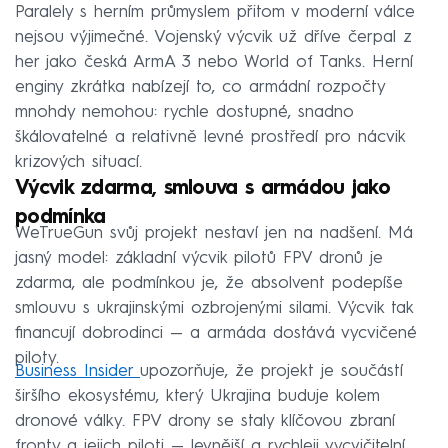
Paralely s herním průmyslem přitom v moderní válce
nejsou výjimečné. Vojenský výcvik už dříve čerpal z
her jako česká ArmA 3 nebo World of Tanks. Herní
enginy zkrátka nabízejí to, co armádní rozpočty
mnohdy nemohou: rychle dostupné, snadno
škálovatelné a relativně levné prostředí pro nácvik
krizových situací.
Výcvik zdarma, smlouva s armádou jako
podmínka
WeTrueGun svůj projekt nestaví jen na nadšení. Má
jasný model: základní výcvik pilotů FPV dronů je
zdarma, ale podmínkou je, že absolvent podepíše
smlouvu s ukrajinskými ozbrojenými silami. Výcvik tak
financují dobrodinci — a armáda dostává vycvičené
piloty.
Business Insider
upozorňuje, že projekt je součástí
širšího ekosystému, který Ukrajina buduje kolem
dronové války. FPV drony se staly klíčovou zbraní
fronty a jejich piloti — levnější a rychleji vycvičitelní