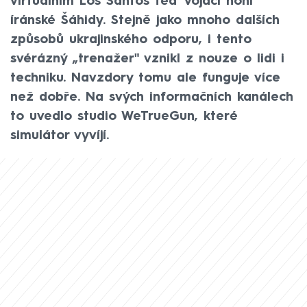
virtuálním Los Santos teď vojáci honí
íránské Šáhidy. Stejně jako mnoho dalších
způsobů ukrajinského odporu, i tento
svérázný „trenažer" vznikl z nouze o lidi i
techniku. Navzdory tomu ale funguje více
než dobře. Na svých informačních kanálech
to uvedlo studio WeTrueGun, které
simulátor vyvíjí.