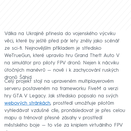
Válka na Ukrajině přinesla do vojenského výcviku
věci, které by ještě před pár lety zněly jako scénář
ze sci-fi. Nejnovějším příkladem je středisko
WeTrueGun, které upravilo hru Grand Theft Auto V
na simulátor pro piloty FPV dronů. Nejen k nácviku
útočných manévrů — nově i k zachycování ruských
dronů Šáhid.
Celý projekt stojí na upraveném multiplayerovém
serveru postaveném na frameworku FiveM a verzi
hry GTA V Legacy. Jak středisko popsalo na svých
webových stránkách
, prostředí umožňuje pilotům
vyhledávat vzdušné cíle, pronásledovat je přes celou
mapu a trénovat přesné zásahy v prostředí
městského boje — to vše za kniplem virtuálního FPV