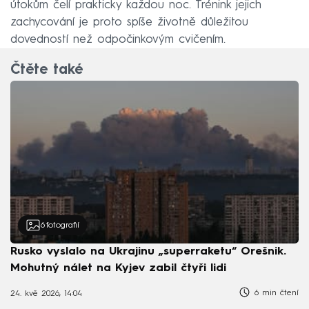
útokům čelí prakticky každou noc. Trénink jejich
zachycování je proto spíše životně důležitou
dovedností než odpočinkovým cvičením.
Čtěte také
6
fotografií
Rusko vyslalo na Ukrajinu „superraketu“ Orešnik.
Mohutný nálet na Kyjev zabil čtyři lidi
6 min čtení
24. kvě 2026, 14:04