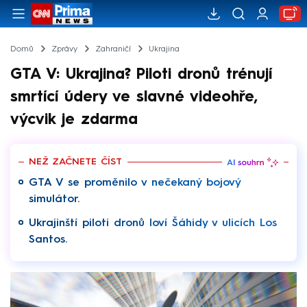
Domů
Zprávy
Zahraničí
Ukrajina
GTA V: Ukrajina? Piloti dronů trénují
smrtící údery ve slavné videohře,
výcvik je zdarma
NEŽ ZAČNETE ČÍST
GTA V se proměnilo v nečekaný bojový
simulátor.
Ukrajinští piloti dronů loví Šáhidy v ulicích Los
Santos.