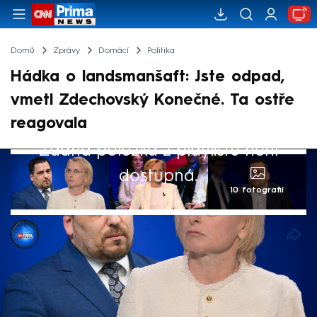
Domů
Zprávy
Domácí
Politika
Hádka o landsmanšaft: Jste odpad,
vmetl Zdechovský Konečné. Ta ostře
reagovala
Žádná položka z playlistu není
dostupná.
10 fotografií
CNN Prima NEWS
22. kvě 2026, 11:42
Ostrá hádka se ve studiu CNN Prima NEWS
strhla ohledně sjezdu Sudetoněmeckého