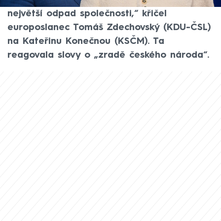
krajanského sdružení v Brně. „Jste ten
největší odpad společnosti,“ křičel
europoslanec Tomáš Zdechovský (KDU-ČSL)
na Kateřinu Konečnou (KSČM). Ta
reagovala slovy o „zradě českého národa“.