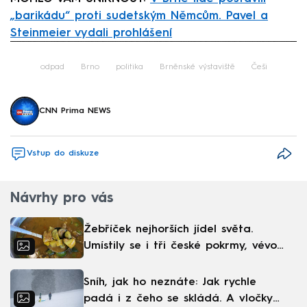
„barikádu“ proti sudetským Němcům. Pavel a
Steinmeier vydali prohlášení
Failed to fetch
odpad
Brno
politika
Brněnské výstaviště
Češi
CNN Prima NEWS
Vstup do diskuze
Návrhy pro vás
Žebříček nejhorších jídel světa.
Umístily se i tři české pokrmy, vévodí
skandinávská kuchyně
Sníh, jak ho neznáte: Jak rychle
padá i z čeho se skládá. A vločky