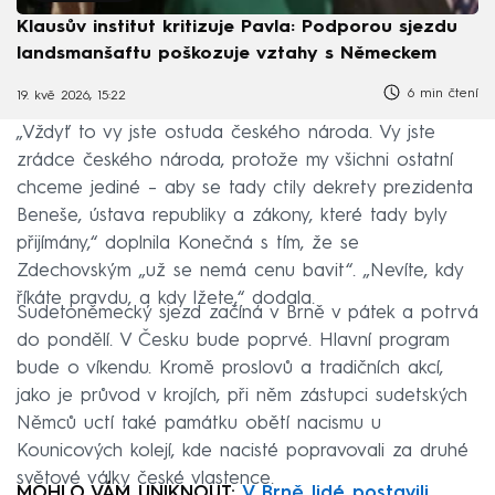
Klausův institut kritizuje Pavla: Podporou sjezdu
landsmanšaftu poškozuje vztahy s Německem
6 min čtení
19. kvě 2026, 15:22
„Vždyť to vy jste ostuda českého národa. Vy jste
zrádce českého národa, protože my všichni ostatní
chceme jediné – aby se tady ctily dekrety prezidenta
Beneše, ústava republiky a zákony, které tady byly
přijímány,“ doplnila Konečná s tím, že se
Zdechovským „už se nemá cenu bavit“. „Nevíte, kdy
říkáte pravdu, a kdy lžete,“ dodala.
Sudetoněmecký sjezd začíná v Brně v pátek a potrvá
do pondělí. V Česku bude poprvé. Hlavní program
bude o víkendu. Kromě proslovů a tradičních akcí,
jako je průvod v krojích, při něm zástupci sudetských
Němců uctí také památku obětí nacismu u
Kounicových kolejí, kde nacisté popravovali za druhé
světové války české vlastence.
MOHLO VÁM UNIKNOUT:
V Brně lidé postavili