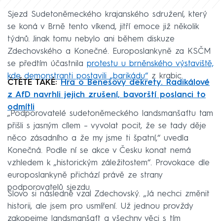
Sjezd Sudetoněmeckého krajanského sdružení, který
se koná v Brně tento víkend, jitří emoce již několik
týdnů. Jinak tomu nebylo ani během diskuze
Zdechovského a Konečné. Europoslankyně za KSČM
se předtím účastnila
protestu u brněnského výstaviště,
kde demonstranti postavili „barikádu“
z krabic.
ČTĚTE TAKÉ:
Hra o Benešovy dekrety. Radikálové
z AfD navrhli jejich zrušení, bavorští poslanci to
odmítli
„Podporovatelé sudetoněmeckého landsmanšaftu tam
přišli s jasným cílem – vyvolat pocit, že se tady děje
něco zásadního a že my jsme ti špatní,“ uvedla
Konečná. Podle ní se akce v Česku konat nemá
vzhledem k „historickým záležitostem“. Provokace dle
europoslankyně přichází právě ze strany
podporovatelů sjezdu.
Slovo si následně vzal Zdechovský. „Já nechci změnit
historii, ale jsem pro usmíření. Už jednou provždy
zakopejme landsmanšaft a všechny věci s tím