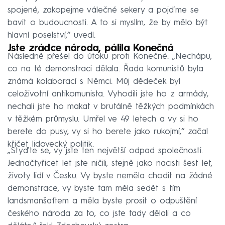
spojené, zakopejme válečné sekery a pojďme se
bavit o budoucnosti. A to si myslím, že by mělo být
hlavní poselství,“ uvedl.
Jste zrádce národa, pálila Konečná
Následně přešel do útoku proti Konečné. „Nechápu,
co na té demonstraci dělala. Řada komunistů byla
známá kolaborací s Němci. Můj dědeček byl
celoživotní antikomunista. Vyhodili jste ho z armády,
nechali jste ho makat v brutálně těžkých podmínkách
v těžkém průmyslu. Umřel ve 49 letech a vy si ho
berete do pusy, vy si ho berete jako rukojmí,“ začal
křičet lidovecký politik.
„Styďte se, vy jste ten největší odpad společnosti.
Jednačtyřicet let jste ničili, stejně jako nacisti šest let,
životy lidí v Česku. Vy byste neměla chodit na žádné
demonstrace, vy byste tam měla sedět s tím
landsmanšaftem a měla byste prosit o odpuštění
českého národa za to, co jste tady dělali a co