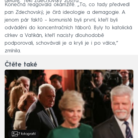
děláte,“ řekl Zdechovský zostra.
Konečná reagovala okamžitě. „To, co tady předvedl
pan Zdechovský, je čirá ideologie a demagogie. A
jenom pár faktů – komunisté byli první, kteří byli
odváděni do koncentračních táborů. Byly to katolická
církev a Vatikán, kteří nacisty dlouhodobě
podporovali, schovávali je a kryli je i po válce,“
zmínila.
Čtěte také
7
fotografií