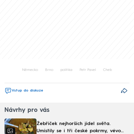
Německo
Brno
politika
Petr Pavel
Cheb
Vstup do diskuze
Návrhy pro vás
Žebříček nejhorších jídel světa.
Umístily se i tři české pokrmy, vévodí