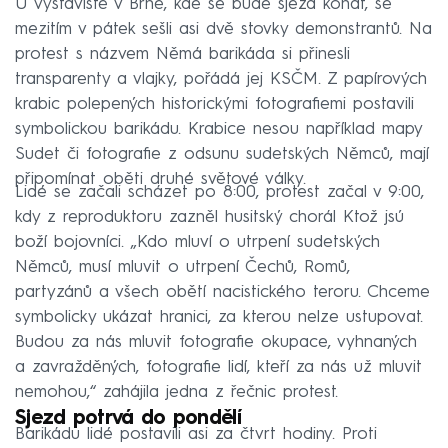
U výstaviště v Brně, kde se bude sjezd konat, se
mezitím v pátek sešli asi dvě stovky demonstrantů. Na
protest s názvem Němá barikáda si přinesli
transparenty a vlajky, pořádá jej KSČM. Z papírových
krabic polepených historickými fotografiemi postavili
symbolickou barikádu. Krabice nesou například mapy
Sudet či fotografie z odsunu sudetských Němců, mají
připomínat oběti druhé světové války.
Lidé se začali scházet po 8:00, protest začal v 9:00,
kdy z reproduktoru zazněl husitský chorál Ktož jsú
boží bojovníci. „Kdo mluví o utrpení sudetských
Němců, musí mluvit o utrpení Čechů, Romů,
partyzánů a všech obětí nacistického teroru. Chceme
symbolicky ukázat hranici, za kterou nelze ustupovat.
Budou za nás mluvit fotografie okupace, vyhnaných
a zavražděných, fotografie lidí, kteří za nás už mluvit
nemohou,“ zahájila jedna z řečnic protest.
Sjezd potrvá do pondělí
Barikádu lidé postavili asi za čtvrt hodiny. Proti