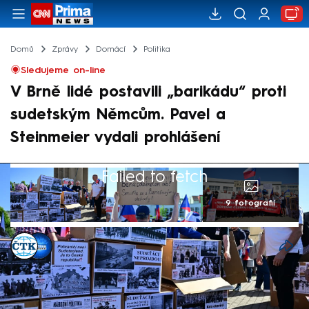
Domů
Zprávy
Domácí
Politika
Sledujeme on-line
V Brně lidé postavili „barikádu“ proti
sudetským Němcům. Pavel a
Steinmeier vydali prohlášení
Failed to fetch
9 fotografií
ČTK
,
Michael Cardal
22. kvě 2026, 09:38
Prezidenti Česka a Německa Petr Pavel a
Frank-Walter Steinmeier vydali společné