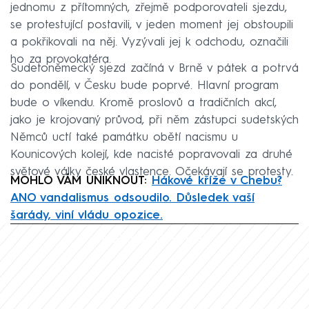
jednomu z přítomných, zřejmě podporovateli sjezdu,
se protestující postavili, v jeden moment jej obstoupili
a pokřikovali na něj. Vyzývali jej k odchodu, označili
ho za provokatéra.
Sudetoněmecký sjezd začíná v Brně v pátek a potrvá
do pondělí, v Česku bude poprvé. Hlavní program
bude o víkendu. Kromě proslovů a tradičních akcí,
jako je krojovaný průvod, při něm zástupci sudetských
Němců uctí také památku obětí nacismu u
Kounicových kolejí, kde nacisté popravovali za druhé
světové války české vlastence. Očekávají se protesty.
MOHLO VÁM UNIKNOUT:
Hákové kříže v Chebu?
ANO vandalismus odsoudilo. Důsledek vaší
šarády, viní vládu opozice.
Failed to fetch