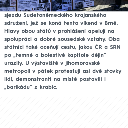
prohlášení, které se týká nadcházejícího
sjezdu Sudetoněmeckého krajanského
sdružení, jež se koná tento víkend v Brně.
Hlavy obou států v prohlášení apelují na
spolupráci a dobré sousedské vztahy. Oba
státníci také oceňují cestu, jakou ČR a SRN
po „temné a bolestivé kapitole dějin“
urazily. U výstaviště v jihomoravské
metropoli v pátek protestují asi dvě stovky
lidí, demonstranti na místě postavili i
„barikádu“ z krabic.