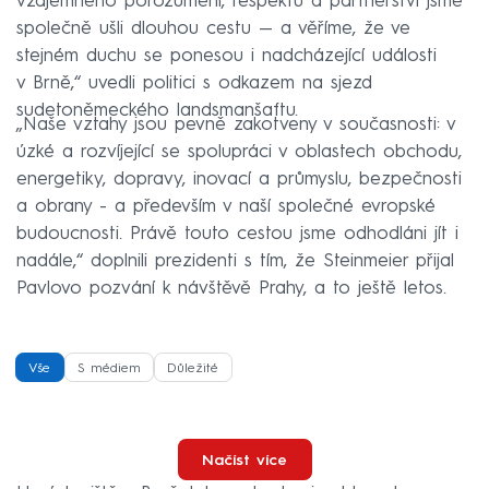
vzájemného porozumění, respektu a partnerství jsme
společně ušli dlouhou cestu — a věříme, že ve
stejném duchu se ponesou i nadcházející události
v Brně,“ uvedli politici s odkazem na sjezd
sudetoněmeckého landsmanšaftu.
„Naše vztahy jsou pevně zakotveny v současnosti: v
úzké a rozvíjející se spolupráci v oblastech obchodu,
energetiky, dopravy, inovací a průmyslu, bezpečnosti
a obrany - a především v naší společné evropské
budoucnosti. Právě touto cestou jsme odhodláni jít i
nadále,“ doplnili prezidenti s tím, že Steinmeier přijal
Pavlovo pozvání k návštěvě Prahy, a to ještě letos.
Vše
S médiem
Důležité
Načíst více