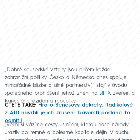
„Dobré sousedské vztahy jsou pilířem každé
zahraniční politiky. Česko a Německo dnes spojuje
mimořádně blízké a silné partnerství,“ stojí v úvodu
společného prohlášení, jehož znění na
síti X
zveřejnila
Kancelář prezidenta republiky.
ČTĚTE TAKÉ:
Hra o Benešovy dekrety. Radikálové
z AfD navrhli jejich zrušení, bavorští poslanci to
odmítli
„Velmi si vážíme cesty usmíření, kterou naše národy
urazily po temné a bolestné kapitole dějin. V duchu