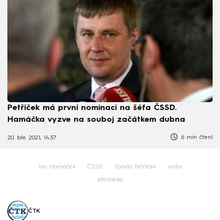
Petříček má první nominaci na šéfa ČSSD.
Hamáčka vyzve na souboj začátkem dubna
6 min čtení
20. bře 2021, 14:37
Jan Hamáček
ČSSD
Tomáš Petříček
volby
předseda
ČTK