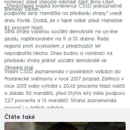
nominaci získal starosta městské části Brno-Líšeň
„Středočeská krajská konference ČSSD jednoznačně
Břetislav Štefan.
podpořila Jana Hamáčka na předsedu strany,“ uvedl
dnes Povšík. Dodal, že v tajné volbě získal Hamáček
82 procent hlasů.
Šéfa strany vyberou sociální demokraté na on-line
sjezdu, naplánovaném na 9. a 10. dubna. Řada
regionů proti zvyklostem z předchozích let
nepodpořila nikoho. Dnes budou o nominaci na
předsedu strany jednat sociální demokraté ve
Zlínském kraji.
Vládní ČSSD zaznamenala v posledních volbách do
Poslanecké sněmovny v roce 2017 propad. Zatímco v
roce 2013 volby vyhrála s 20,45 procenta hlasů voličů
a získala 50 mandátů, před čtyřmi lety měla podporu
7,27 procenta a 15 mandátů. Strana zaznamenala
propad i v dalších volbách.
Čtěte také