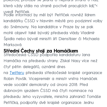
pokorou, protože se jedná o nejstarší stranu u nás,
která vždy stála na straně poctivě pracujících lidí,“<
uvedl Petříček.
Podle informací by měl být Petříček rovněž lídrem
kandidátky ČSSD v hlavním městě pro podzimní volby
do Sněmovny. Na kandidátce v Praze by se pak
mohli objevit také bývalý předseda vlády Vladimír
Špidla nebo bývalí ministři Jiří Dienstbier či Michaela
Marksová.
Střední Čechy stojí za Hamáčkem
Středočeská ČSSD podpořila kandidaturu Jana
Hamáčka na předsedu strany. Získal hlasy více než
čtyř pětin delegátů, oznámil dnes
na
Twitteru
předseda středočeské krajské organizace
Robin Povšík. Vicepremiér a ministr vnitra Hamáček
vede sociální demokraty od února 2018. Před
dubnovým sjezdem ČSSD má čtyři nominace na
předsedu. Jeho vyzyvatele, ministra zahraničí Tomáše
Petříčka, podpořily dvě krajské organizace. Jednu