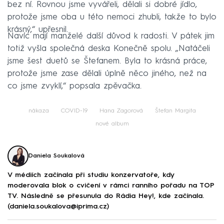
bez ní. Rovnou jsme vyvářeli, dělali si dobré jídlo,
protože jsme oba u této nemoci zhubli, takže to bylo
krásný,“ upřesnil.
Navíc mají manželé další důvod k radosti. V pátek jim
totiž vyšla společná deska Konečně spolu. „Natáčeli
jsme šest duetů se Štefanem. Byla to krásná práce,
protože jsme zase dělali úplně něco jiného, než na
co jsme zvyklí,“ popsala zpěvačka.
nákaza
COVID-19
Hana Zagorová
Štefan Margita
nové album
Daniela Soukalová
V médiích začínala při studiu konzervatoře, kdy
moderovala blok o cvičení v rámci ranního pořadu na TOP
TV. Následně se přesunula do Rádia Hey!, kde začínala.
(daniela.soukalova@iprima.cz)