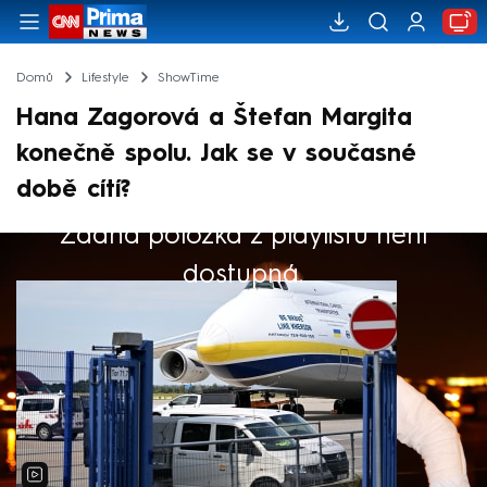
Domů
Lifestyle
ShowTime
Hana Zagorová a Štefan Margita
konečně spolu. Jak se v současné
době cítí?
Žádná položka z playlistu není
Výběr redakce
dostupná.