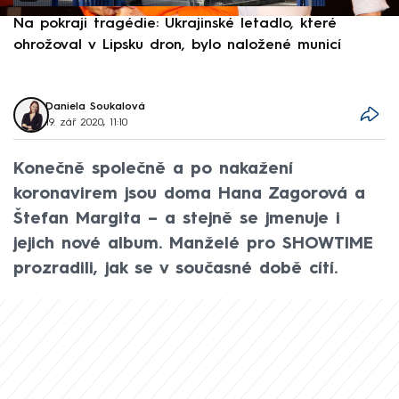
Na pokraji tragédie: Ukrajinské letadlo, které
P
ohrožoval v Lipsku dron, bylo naložené municí
e
Daniela Soukalová
19. zář 2020, 11:10
Konečně společně a po nakažení
koronavirem jsou doma Hana Zagorová a
Štefan Margita – a stejně se jmenuje i
jejich nové album. Manželé pro SHOWTIME
prozradili, jak se v současné době cítí.