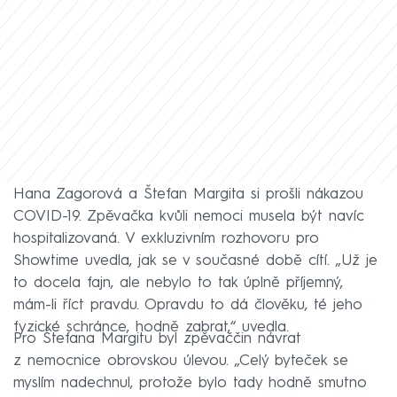
Hana Zagorová a Štefan Margita si prošli nákazou
COVID-19. Zpěvačka kvůli nemoci musela být navíc
hospitalizovaná. V exkluzivním rozhovoru pro
Showtime uvedla, jak se v současné době cítí. „Už je
to docela fajn, ale nebylo to tak úplně příjemný,
mám-li říct pravdu. Opravdu to dá člověku, té jeho
fyzické schránce, hodně zabrat,“ uvedla.
Pro Štefana Margitu byl zpěvaččin návrat
z nemocnice obrovskou úlevou. „Celý byteček se
myslím nadechnul, protože bylo tady hodně smutno