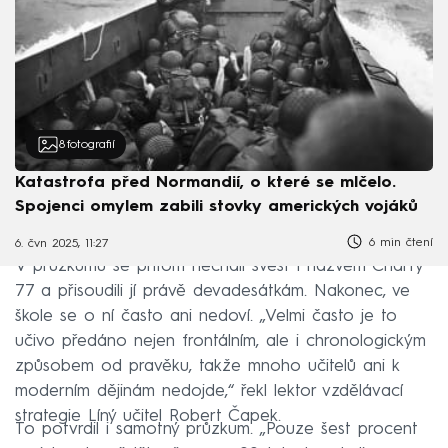
8
fotografií
Katastrofa před Normandií, o které se mlčelo.
Spojenci omylem zabili stovky amerických vojáků
6 min čtení
6. čvn 2025, 11:27
V průzkumu se přitom nechali svést i názvem Charty
77 a přisoudili jí právě devadesátkám. Nakonec, ve
škole se o ní často ani nedoví. „Velmi často je to
učivo předáno nejen frontálním, ale i chronologickým
způsobem od pravěku, takže mnoho učitelů ani k
moderním dějinám nedojde,“ řekl lektor vzdělávací
strategie Líný učitel Robert Čapek.
To potvrdil i samotný průzkum. „Pouze šest procent