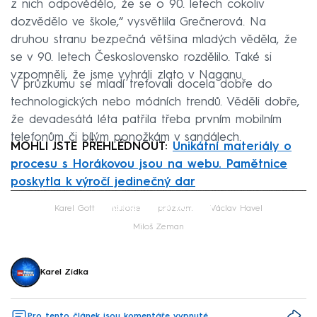
z nich odpovědělo, že se o 90. letech cokoliv
dozvědělo ve škole,“ vysvětlila Grečnerová. Na
druhou stranu bezpečná většina mladých věděla, že
se v 90. letech Československo rozdělilo. Také si
vzpomněli, že jsme vyhráli zlato v Naganu.
V průzkumu se mladí trefovali docela dobře do
technologických nebo módních trendů. Věděli dobře,
že devadesátá léta patřila třeba prvním mobilním
telefonům či bílým ponožkám v sandálech.
MOHLI JSTE PŘEHLÉDNOUT:
Unikátní materiály o
procesu s Horákovou jsou na webu. Pamětnice
poskytla k výročí jedinečný dar
Failed to fetch
Karel Gott
historie
průzkum
Václav Havel
Miloš Zeman
Karel Zídka
Pro tento článek jsou komentáře vypnuté