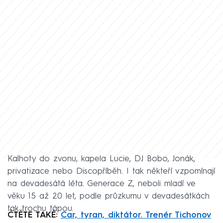
Kalhoty do zvonu, kapela Lucie, DJ Bobo, Jonák,
privatizace nebo Discopříběh. I tak někteří vzpomínají
na devadesátá léta. Generace Z, neboli mladí ve
věku 15 až 20 let, podle průzkumu v devadesátkách
tak trochu tápou.
ČTĚTE TAKÉ:
Car, tyran, diktátor. Trenér Tichonov