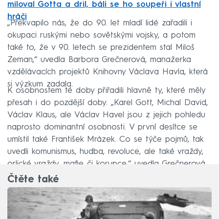
miloval Gotta a dril, báli se ho soupeři i vlastní
hráči
„Překvapilo nás, že do 90. let mladí lidé zařadili i
okupaci ruskými nebo sovětskými vojsky, a potom
také to, že v 90. letech se prezidentem stal Miloš
Zeman,“ uvedla Barbora Grečnerová, manažerka
vzdělávacích projektů Knihovny Václava Havla, která
si výzkum zadala.
K osobnostem té doby přiřadili hlavně ty, které měly
přesah i do pozdější doby. „Karel Gott, Michal David,
Václav Klaus, ale Václav Havel jsou z jejich pohledu
naprosto dominantní osobnosti. V první desítce se
umístil také František Mrázek. Co se týče pojmů, tak
uvedli komunismus, hudba, revoluce, ale také vraždy,
orlické vraždy, mafie či korupce,“ uvedla Grečnerová.
Čtěte také