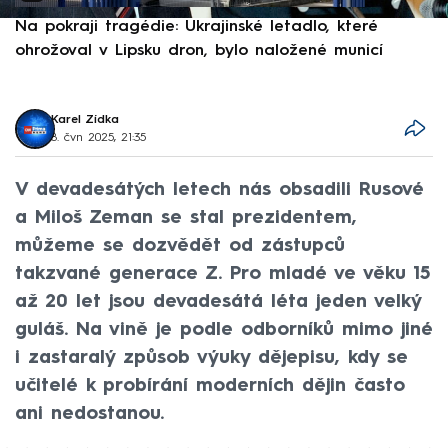
Na pokraji tragédie: Ukrajinské letadlo, které
P
ohrožoval v Lipsku dron, bylo naložené municí
e
Karel Zídka
8. čvn 2025, 21:35
V devadesátých letech nás obsadili Rusové
a Miloš Zeman se stal prezidentem,
můžeme se dozvědět od zástupců
takzvané generace Z. Pro mladé ve věku 15
až 20 let jsou devadesátá léta jeden velký
guláš. Na vině je podle odborníků mimo jiné
i zastaralý způsob výuky dějepisu, kdy se
učitelé k probírání moderních dějin často
ani nedostanou.