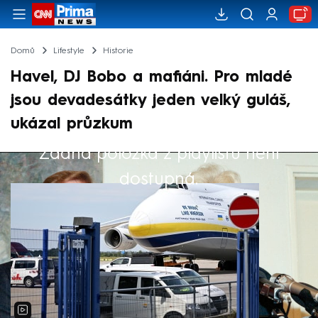
Domů
Lifestyle
Historie
Havel, DJ Bobo a mafiáni. Pro mladé
jsou devadesátky jeden velký guláš,
ukázal průzkum
Žádná položka z playlistu není
Výběr redakce
dostupná.