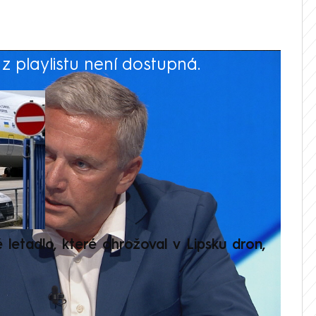
 playlistu není dostupná.
V
é letadlo, které ohrožoval v Lipsku dron,
Přilá
polit