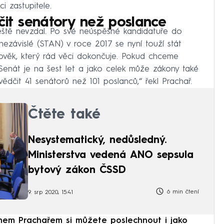
i zastupitele.
čit senátory než poslance
ještě nevzdal. Po své neúspěšné kandidatuře do
ezávislé (STAN) v roce 2017 se nyní touží stát
lověk, který rád věci dokončuje. Pokud chceme
Senát je na šest let a jako celek může zákony také
ědčit 41 senátorů než 101 poslanců,“ řekl Prachař.
Čtěte také
Nesystematický, nedůsledný.
Ministerstva vedená ANO sepsula
bytový zákon ČSSD
6 min čtení
9. srp 2020, 15:41
nem Prachařem si můžete poslechnout i jako