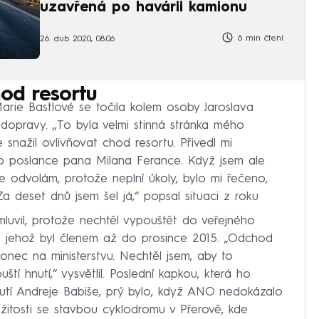
uzavřená po havárii kamionu
6 min čtení
26. dub 2020, 08:06
hod resortu
rie Bastlové se točila kolem osoby Jaroslava
o dopravy. „To byla velmi stinná stránka mého
 snažil ovlivňovat chod resortu. Přivedl mi
o poslance pana Milana Ferance. Když jsem ale
ce odvolám, protože neplní úkoly, bylo mi řečeno,
a deset dnů jsem šel já,“ popsal situaci z roku
mluvil, protože nechtěl vypouštět do veřejného
NO, jehož byl členem až do prosince 2015. „Odchod
 konec na ministerstvu. Nechtěl jsem, aby to
tí hnutí,“ vysvětlil. Poslední kapkou, která ho
utí Andreje Babiše, prý bylo, když ANO nedokázalo
žitosti se stavbou cyklodromu v Přerově, kde