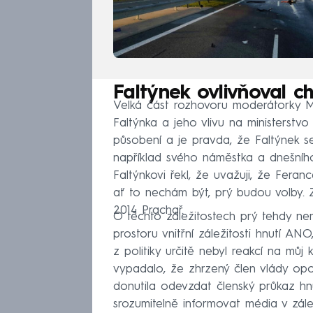
Faltýnek ovlivňoval c
Velká část rozhovoru moderátorky Ma
Faltýnka a jeho vlivu na ministerstv
působení a je pravda, že Faltýnek se
například svého náměstka a dnešníh
Faltýnkovi řekl, že uvažuji, že Feran
ať to nechám být, prý budou volby. Z
2014 Prachař.
O těchto záležitostech prý tehdy ne
prostoru vnitřní záležitosti hnutí A
z politiky určitě nebyl reakcí na můj
vypadalo, že zhrzený člen vlády opouš
donutila odevzdat členský průkaz hn
srozumitelně informovat média v zále