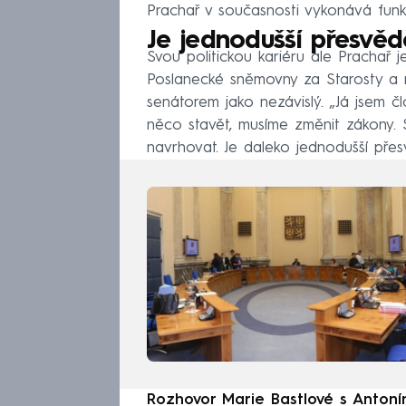
Prachař v současnosti vykonává funkc
Je jednodušší přesvěd
Svou politickou kariéru ale Prachař 
Poslanecké sněmovny za Starosty a n
senátorem jako nezávislý. „Já jsem č
něco stavět, musíme změnit zákony. 
navrhovat. Je daleko jednodušší přesv
Rozhovor Marie Bastlové s Antoní