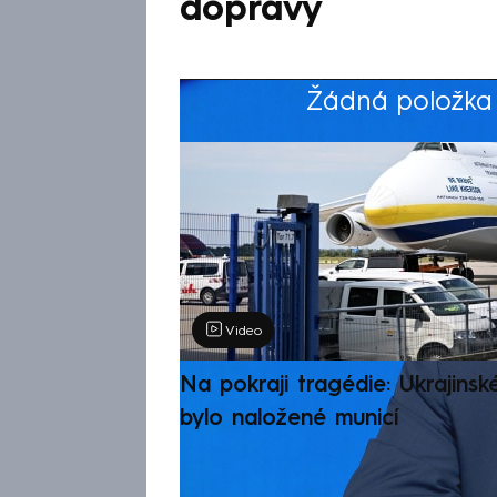
dopravy
Žádná položka z
Výběr redakce
Video
Na pokraji tragédie: Ukrajinsk
bylo naložené municí