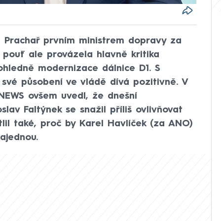
ín Prachař prvním ministrem dopravy za
 pouť ale provázela hlavně kritika
 ohledně modernizace dálnice D1. S
své působení ve vládě dívá pozitivně. V
NEWS ovšem uvedl, že dnešní
av Faltýnek se snažil příliš ovlivňovat
tlil také, proč by Karel Havlíček (za ANO)
ajednou.