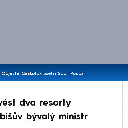
í
Objevte Česko
Jak ušetřit
Sport
Počasí
ést dva resorty
bišův bývalý ministr