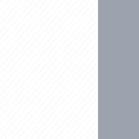
ideo
kat migranty do Česka? Sami by odešli, tvrdí exp
ické sebevraždě