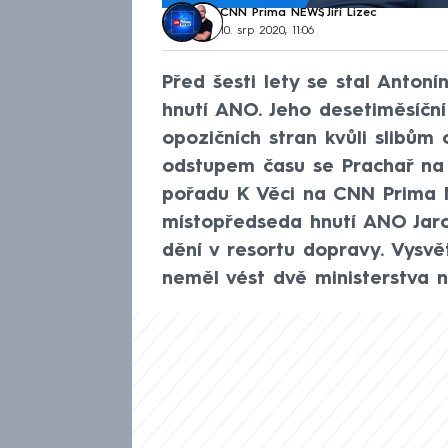
CNN Prima NEWS
,
Jiří Lizec
10. srp 2020, 11:06
Před šesti lety se stal Anton
hnutí ANO. Jeho desetiměsíční
opozičních stran kvůli slibům
odstupem času se Prachař na 
pořadu K Věci na CNN Prima 
místopředseda hnutí ANO Jarosl
dění v resortu dopravy. Vysvě
neměl vést dvě ministerstva n