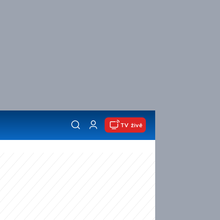
TV živě