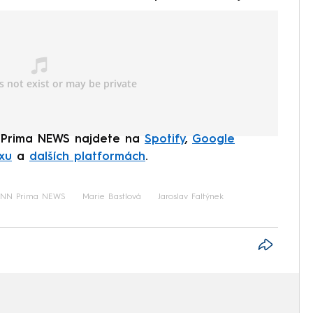
 Prima NEWS najdete na
Spotify
,
Google
xu
a
dalších platformách
.
NN Prima NEWS
Marie Bastlová
Jaroslav Faltýnek