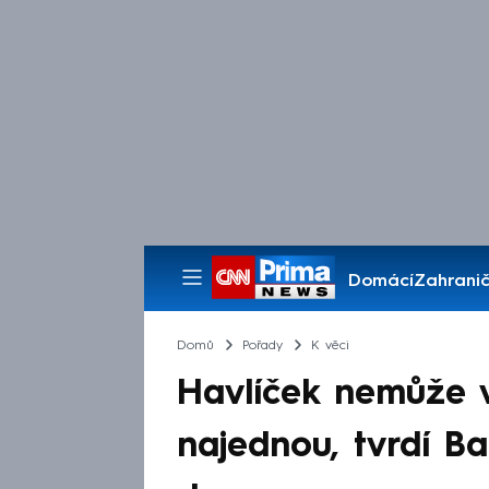
Domácí
Zahranič
Pořady
Domů
Pořady
K věci
Havlíček nemůže v
najednou, tvrdí Ba