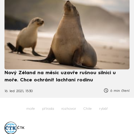
Nový Zéland na měsíc uzavře rušnou silnici u
moře. Chce ochránit lachtaní rodinu
6 min čtení
16. led 2021, 15:30
moře
příroda
rozhovor
Chile
rybář
ČTK