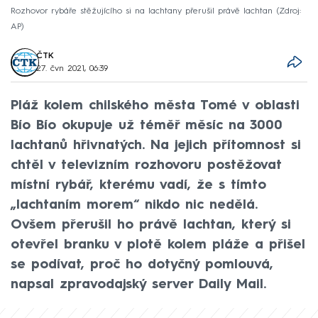
Rozhovor rybáře stěžujícího si na lachtany přerušil právě lachtan
Zdroj:
AP
ČTK
27. čvn 2021, 06:39
Pláž kolem chilského města Tomé v oblasti
Bío Bío okupuje už téměř měsíc na 3000
lachtanů hřivnatých. Na jejich přítomnost si
chtěl v televizním rozhovoru postěžovat
místní rybář, kterému vadí, že s tímto
„lachtaním morem“ nikdo nic nedělá.
Ovšem přerušil ho právě lachtan, který si
otevřel branku v plotě kolem pláže a přišel
se podívat, proč ho dotyčný pomlouvá,
napsal zpravodajský server Daily Mail.