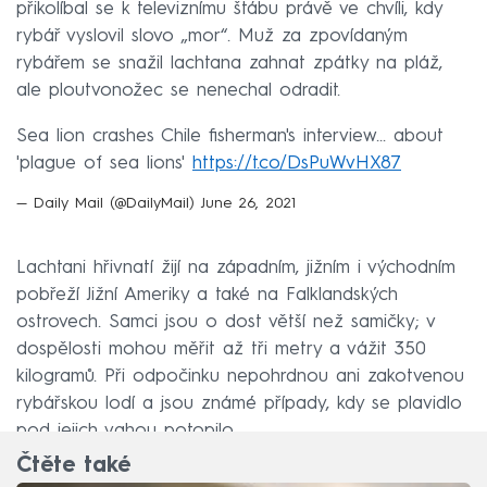
přikolíbal se k televiznímu štábu právě ve chvíli, kdy
rybář vyslovil slovo „mor“. Muž za zpovídaným
rybářem se snažil lachtana zahnat zpátky na pláž,
ale ploutvonožec se nenechal odradit.
Sea lion crashes Chile fisherman's interview... about
'plague of sea lions'
https://t.co/DsPuWvHX87
— Daily Mail (@DailyMail)
June 26, 2021
Lachtani hřivnatí žijí na západním, jižním i východním
pobřeží Jižní Ameriky a také na Falklandských
ostrovech. Samci jsou o dost větší než samičky; v
dospělosti mohou měřit až tři metry a vážit 350
kilogramů. Při odpočinku nepohrdnou ani zakotvenou
rybářskou lodí a jsou známé případy, kdy se plavidlo
pod jejich vahou potopilo.
Čtěte také