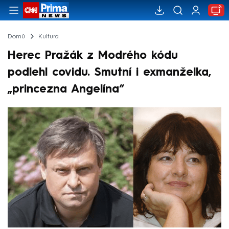
Domů
Kultura
Herec Pražák z Modrého kódu
podlehl covidu. Smutní i exmanželka,
„princezna Angelína“