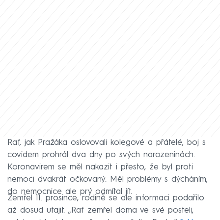
Raf, jak Pražáka oslovovali kolegové a přátelé, boj s
covidem prohrál dva dny po svých narozeninách.
Koronavirem se měl nakazit i přesto, že byl proti
nemoci dvakrát očkovaný. Měl problémy s dýcháním,
do nemocnice ale prý odmítal jít.
Zemřel 11. prosince, rodině se ale informaci podařilo
až dosud utajit. „Raf zemřel doma ve své posteli,