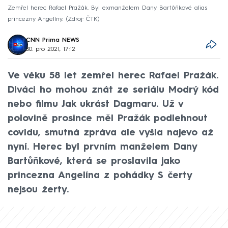
Zemřel herec Rafael Pražák. Byl exmanželem Dany Bartůňkové alias
princezny Angelíny.
Zdroj: ČTK
CNN Prima NEWS
30. pro 2021, 17:12
Ve věku 58 let zemřel herec Rafael Pražák.
Diváci ho mohou znát ze seriálu Modrý kód
nebo filmu Jak ukrást Dagmaru. Už v
polovině prosince měl Pražák podlehnout
covidu, smutná zpráva ale vyšla najevo až
nyní. Herec byl prvním manželem Dany
Bartůňkové, která se proslavila jako
princezna Angelína z pohádky S čerty
nejsou žerty.