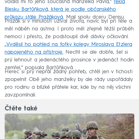
volala mi to jeho současná manželka Pavla,“
řekla
Blesku Bartůňková, která je podle občanského
průkazu stále Pražáková.
Mají spolu dceru Denisu.
Pražák si v minulosti užíval života, navíc byl při těle a
měl náběh na astma. I proto měl zřejmě těžší průběh
nemoci i přesto, že podstoupil dvě dávky očkování.
„
Vyděsil ho pohled na fotky kolegy Miroslava Etzlera
napojeného na přístroje.
Necítil se ale dobře, šel si
prý lehnout a jedenáctého prosince v jedenáct hodin
zemřel,“ popsala Bartůňková.
Herec si prý nepřál žádný pohřeb, chtěl jen v tichosti
zpopelnit. Obě jeho manželky by ale rády uspořádaly
pro rodinu a blízké přátele kar, kde by na něj všichni
zavzpomínali.
Čtěte také