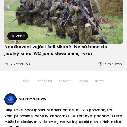
Video
Neočkovaní vojáci čelí šikaně. Nemůžeme do
jídelny a na WC jen s dovolením, tvrdí
6 min čtení
29. pro 2021, 18:10
smrt
manželka
očkování
dcera
astma
CNN Prima NEWS
Díky úzké spolupráci redakcí online a TV zpravodajství
vám přinášíme desítky reportáží i v textové podobě, které
můžete sledovat v televizi, na webu, sociálních sítích nebo