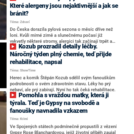
stoupá. Nejvíce jsou přitom postiženy děti. Účinným
Které alergeny jsou nejaktivnější a jak se
pomocníkem v boji s respiračním onemocněním –
bránit?
mezi která patří různé druhy alergií, bronchitida, astma
Téma: Zdraví
nebo záněty dýchacích cest – však může být pro
některé překvapivě inhalace.
Do Česka dorazila pylová sezona o měsíc dříve než
loni. Kvůli mírné zimě a slunečnému počasí již
vykvetly některé stromy, alergici tak začínají trpět a
Kozub prozradil detaily léčby.
plnit čekárny lékařů.
Náročný týden plný chemie, teď přijde
rehabilitace, napsal
Téma: ShowTime
Herec a komik Štěpán Kozub sdělil svým fanouškům
podrobnosti o svém zdravotním stavu. Léky ho prý
nebaví, ale prý zabírají. Nyní ho tak čeká rehabilitace.
Pomohla s vraždou matky, která ji
týrala. Teď je Gypsy na svobodě a
fanoušky navnadila vzkazem
Téma: Krimi
Ve Spojených státech podmínečně propustili z vězení
Gypsy Rose Blanchardovou, jejíž životní příběh zaujal