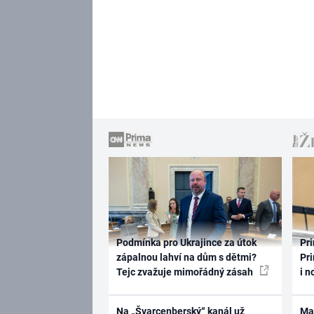
Podmínka pro Ukrajince za útok
Pri
zápalnou lahví na dům s dětmi?
Pri
Tejc zvažuje mimořádný zásah
i n
Na „Švarcenberský“ kanál už
Ma