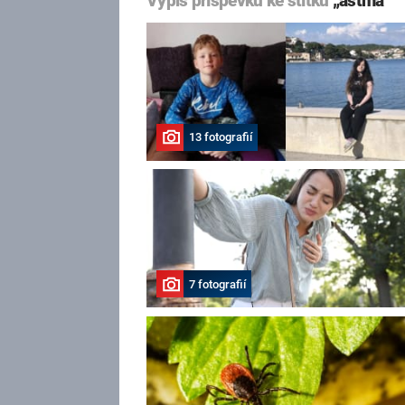
Výpis příspěvků ke štítku
„astma“
13 fotografií
7 fotografií