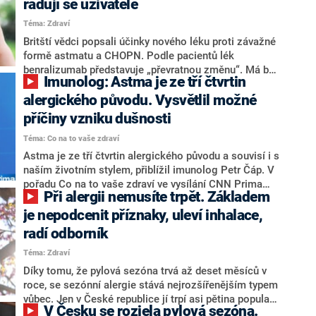
radují se uživatelé
a v krajním případě i smrt. Díky pokroku v terapii však
Téma: Zdraví
mají pacienti naději na kvalitnější a delší život.
Odborníci na to upozorňují u příležitosti světového
Britští vědci popsali účinky nového léku proti závažné
dne, který připadá na 5. května.
formě astmatu a CHOPN. Podle pacientů lék
benralizumab představuje „převratnou změnu“. Má být
Imunolog: Astma je ze tří čtvrtin
totiž mnohem účinnější než běžné steroidní tablety,
které se k léčbě život ohrožujících dýchacích obtíží
alergického původu. Vysvětlil možné
užívají nyní.
příčiny vzniku dušnosti
Téma: Co na to vaše zdraví
Astma je ze tří čtvrtin alergického původu a souvisí i s
naším životním stylem, přiblížil imunolog Petr Čáp. V
pořadu Co na to vaše zdraví ve vysílání CNN Prima
Při alergii nemusíte trpět. Základem
NEWS také vysvětlil možné příčiny vzniku limitující
dušnosti.
je nepodcenit příznaky, uleví inhalace,
radí odborník
Téma: Zdraví
Díky tomu, že pylová sezóna trvá až deset měsíců v
roce, se sezónní alergie stává nejrozšířenějším typem
vůbec. Jen v České republice jí trpí asi pětina populace
V Česku se rozjela pylová sezóna.
a počet lidí, které trápí alergická rýma, každoročně