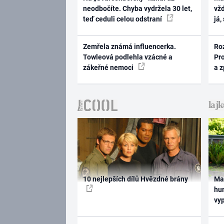
neodbočíte. Chyba vydržela 30 let,
vž
teď ceduli celou odstraní
já,
Zemřela známá influencerka.
Ro
Towleová podlehla vzácné a
Pr
zákeřné nemoci
a 
10 nejlepších dílů Hvězdné brány
Ma
hum
vy