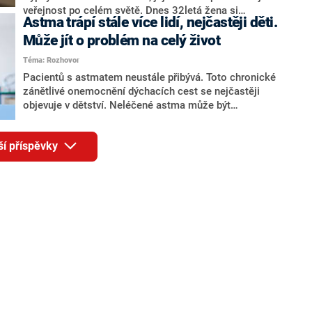
veřejnost po celém světě. Dnes 32letá žena si
Astma trápí stále více lidí, nejčastěji děti.
odpykala osm a půl roku z 10letého trestu za
spoluúčast na vraždě své matky. Deedee Blanchardová
Může jít o problém na celý život
svou dceru celý život týrala a tvrdila jí, že je nemocná.
Téma: Rozhovor
Pacientů s astmatem neustále přibývá. Toto chronické
zánětlivé onemocnění dýchacích cest se nejčastěji
objevuje v dětství. Neléčené astma může být
nebezpečné, protože při záchvatech dochází k zúžení
dýchacích cest a dotyčný se dusí. Záchvaty jsou také
ší příspěvky
často doprovázeny úzkostnými stavy. Jak se astma
diagnostikuje, jaké jsou možnosti léčby a prevence, na
to při příležitosti Světového dne astmatu a alergie
odpověděl CNN Prima NEWS pneumolog Milana Sova.