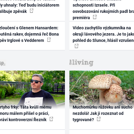
dy uhnaly: Teď budu iniciátorem
schopnosti Izraele. Při
 slibuje zpěvák
osvobozování rukojmích padl br
premiéra
zloučení s Glenem Hansardem:
Video zachytilo výzkumníka na
outěná rakev, dojemná řeč Bona
okraji lávového jezera. Je to jak
zpěv Irglové s Vedderem
pohled do Slunce, hlásil vzruše
rtyho frky: Táta kvůli mému
Muchomůrku růžovku ani sucho
oru málem přišel o práci,
nezdolá! Jak ji rozeznat od
práví kontroverzní Řezník
tygrované?