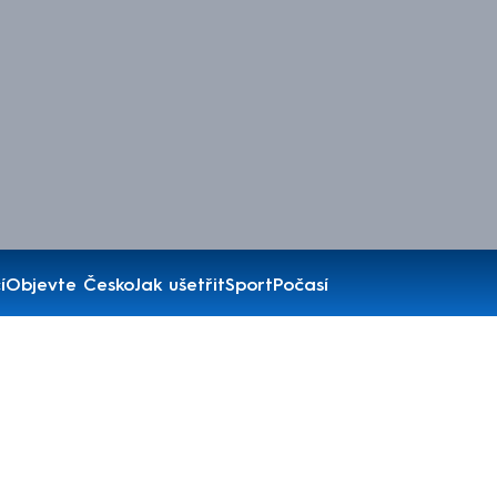
í
Objevte Česko
Jak ušetřit
Sport
Počasí