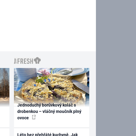
Jednoduchý borůvkový koláč s
drobenkou – vláčný moučník plný
ovoce
Léto bez přehřáté kuchyně. Jak