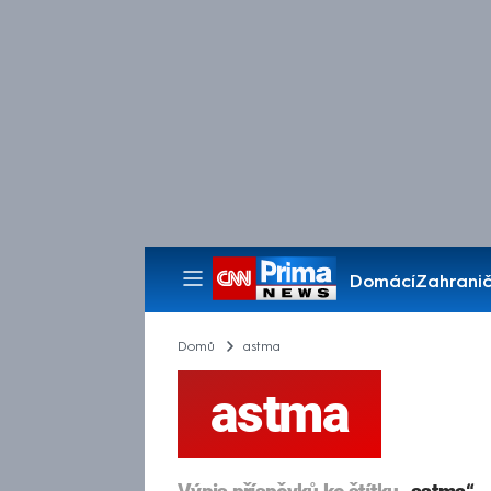
Domácí
Zahranič
Pořady
Domů
astma
astma