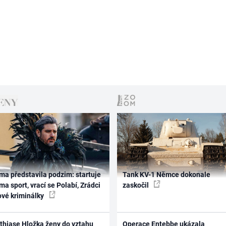
ma představila podzim: startuje
Tank KV-1 Němce dokonale
ma sport, vrací se Polabí, Zrádci
zaskočil
ové kriminálky
thiase Hložka ženy do vztahu
Operace Entebbe ukázala