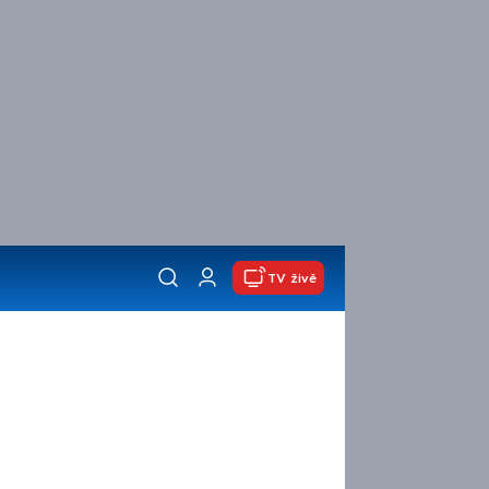
TV živě