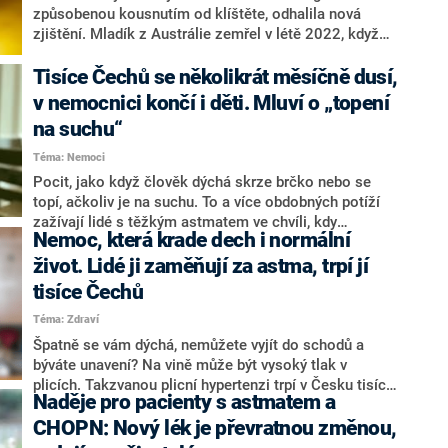
způsobenou kousnutím od klíštěte, odhalila nová
zjištění. Mladík z Austrálie zemřel v létě 2022, když
snědl klobásu a dostal záchvat. Původně se ale
předpokládalo, že za jeho smrtí stálo astma. To ale
Tisíce Čechů se několikrát měsíčně dusí,
nyní koroner vyvrátil. Jedná se o první známý případ
v nemocnici končí i děti. Mluví o „topení
podobného úmrtí a jeden ze dvou případů na světě,
na suchu“
píší zahraniční média.
Téma: Nemoci
Pocit, jako když člověk dýchá skrze brčko nebo se
topí, ačkoliv je na suchu. To a více obdobných potíží
zažívají lidé s těžkým astmatem ve chvíli, kdy
Nemoc, která krade dech i normální
procházejí záchvatem, takzvanou exacerbací. Mnohdy
pak končí v nemocnici. Podobné stavy i několikrát
život. Lidé ji zaměňují za astma, trpí jí
měsíčně zažívají tisíce dospělých i dětí – a jejich
tisíce Čechů
počet roste. Ulevit by jim mohla biologická léčba, ke
Téma: Zdraví
které se dostanou pouze v národních centrech pro
těžké astma. Odborníci na to upozorňují u příležitosti
Špatně se vám dýchá, nemůžete vyjít do schodů a
Světového dne astmatu, který jako každoročně připadl
býváte unavení? Na vině může být vysoký tlak v
na 6. května.
plicích. Takzvanou plicní hypertenzi trpí v Česku tisíce
Naděje pro pacienty s astmatem a
lidí. Jedná se o vážné onemocnění, mnohdy však
zaměňované s jinými chorobami, třeba astmatem. V
CHOPN: Nový lék je převratnou změnou,
pokročilém stádiu pacientům hrozí vážné komplikace