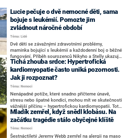
Lucie pečuje o dvě nemocné děti, sama
bojuje s leukémií. Pomozte jim
zvládnout náročné období
Téma: Lidé
Dvě děti se závažnými zdravotními problémy,
maminka bojující s leukémií a každodenní boj o běžné
fungování. Příběh sourozenců Nikyho a Stelly ukazuje,
Tichá zhouba srdce: Hypertrofická
jak náročný může být život rodiny, která zůstala na vše
sama. Prostřednictvím sbírky na platformě Donio se
kardiomyopatie často uniká pozornosti.
nyní blízcí snaží rodině pomoci zvládnout nejtěžší
Jak ji rozpoznat?
období.
Téma: Nemoci
Nenápadné potíže, které snadno přičteme únavě,
stresu nebo špatné kondici, mohou mít ve skutečnosti
vážnější příčinu – hypertrofickou kardiomyopatii. Toto
Mladík zemřel, když snědl klobásu. Na
chronické srdeční onemocnění může v případě, že
není léčeno, vést až k smrti. Kdy byste měli
začátku tragédie stálo obyčejné klíště
zpozornět?
Téma: Nemoci
Šestnáctiletý Jeremy Webb zemřel na alergii na maso