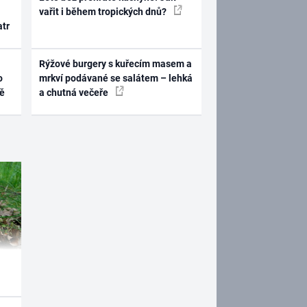
vařit i během tropických dnů?
atr
Rýžové burgery s kuřecím masem a
o
mrkví podávané se salátem – lehká
ně
a chutná večeře