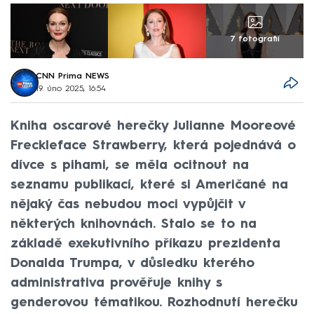
7 fotografií
CNN Prima NEWS
19. úno 2025, 16:54
Kniha oscarové herečky Julianne Mooreové
Freckleface Strawberry, která pojednává o
dívce s pihami, se měla ocitnout na
seznamu publikací, které si Američané na
nějaký čas nebudou moci vypůjčit v
některých knihovnách. Stalo se to na
základě exekutivního příkazu prezidenta
Donalda Trumpa, v důsledku kterého
administrativa prověřuje knihy s
genderovou tématikou. Rozhodnutí herečku