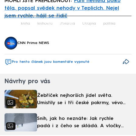
MOHLI JSTE PŘEHLÉDNOUT:
Paní neměla půlku
těla, popsal svědek nehody v Teplicích. Nejel
jsem rychle, hájil se řidič
Failed to fetch
kniha
knihovna
literatura
Ukrajina
politika
CNN Prima NEWS
Pro tento článek jsou komentáře vypnuté
Návrhy pro vás
Žebříček nejhorších jídel světa.
Umístily se i tři české pokrmy, vévodí
skandinávská kuchyně
Sníh, jak ho neznáte: Jak rychle
padá i z čeho se skládá. A vločky
nejsou bílé