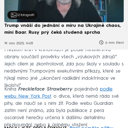
12
fotografií
Trump vnáší do jednání o míru na Ukrajině chaos,
míní Baar. Rusy prý čeká studená sprcha
6 min čtení
19. úno 2025, 14:03
Přezkum knih v knihovnách je podle ministerstva
obrany součástí prověrky všech „výukových zdrojů“.
Jejich cílem je zkontrolovat, zda jsou školy v souladu s
nedávnými Trumpovými exekutivními příkazy, které se
týkají mimo jiné „ukončení radikální indoktrinace ve
školství“.
Kniha
Freckleface Strawberry
pojednává
podle
webu New York Post
o dívce, která nemá ráda své
pihy, ale naučí se s nimi žít. Podle webu Guardian
zatím není známo, zda byla publikace z pera
oscarové herečky určena k dalšímu detailnímu
přezkoumání, nebo k úplnému stažení.