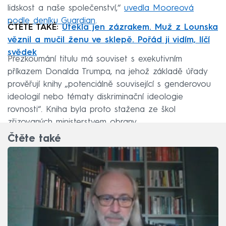
lidskost a naše společenství,“
uvedla Mooreová
podle deníku Guardian
.
ČTĚTE TAKÉ:
Utekla jen zázrakem. Muž z Lounska
věznil a mučil ženu ve sklepě. Pořád ji vidím, líčí
svědek
Přezkoumání titulu má souviset s exekutivním
příkazem Donalda Trumpa, na jehož základě úřady
prověřují knihy „potenciálně související s genderovou
ideologií nebo tématy diskriminační ideologie
rovnosti“. Kniha byla proto stažena ze škol
zřizovaných ministerstvem obrany.
Čtěte také