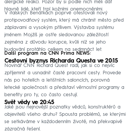
alergické reakci. Pozor by si podle nich měli dát
hlavně lidé, kteří trpí kožními onemocněními.
V italských Benátkách poprvé otestovali nový
protipovodňový systém, který má chránit město před
záplavami a vysokým přílivem. Výstavba systému
jménem Mojžíš je ostře sledovanou záležitostí
zejména z důvodu korupce, kvůli níž se jeho
budování protáhlo celkem na sedmnáct let.
Další program na CNN Prima NEWS:
Cestovní byznys Richarda Questa ve 20:15
Novinář CNN Richard Quest radí, jak si co nejvíc
zpříjemnit a usnadnit časté pracovní cesty. Provede
nás po hotelích a letištních saloncích, porovná
letecké společnosti a představí věrnostní programy a
benefity pro ty, co často cestují.
Svět vědy ve 20:45
Jaké jsou nejnovější poznatky vědců, konstruktérů a
objevitelů všeho druhu? Spousta problémů, se kterými
se setkáváme v každodenním životě, má překvapivě
zázračná řešení.