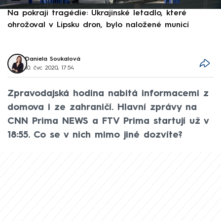
Na pokraji tragédie: Ukrajinské letadlo, které
P
ohrožoval v Lipsku dron, bylo naložené municí
e
Daniela Soukalová
10. čvc 2020, 17:54
Zpravodajská hodina nabitá informacemi z
domova i ze zahraničí. Hlavní zprávy na
CNN Prima NEWS a FTV Prima startují už v
18:55. Co se v nich mimo jiné dozvíte?