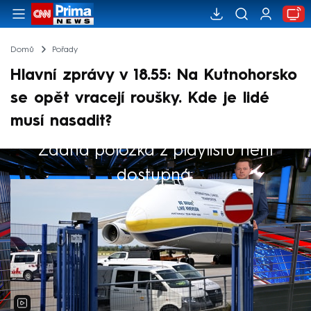
Domů
Pořady
Hlavní zprávy v 18.55: Na Kutnohorsko
se opět vracejí roušky. Kde je lidé
musí nasadit?
Žádná položka z playlistu není
Výběr redakce
dostupná.