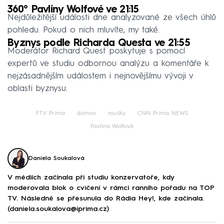
360° Pavlíny Wolfové ve 21:15
Nejdůležitější události dne analyzované ze všech úhlů
pohledu. Pokud o nich mluvíte, my také.
Byznys podle Richarda Questa ve 21:55
Moderátor Richard Quest poskytuje s pomocí
expertů ve studiu odbornou analýzu a komentáře k
nejzásadnějším událostem i nejnovějšímu vývoji v
oblasti byznysu.
FTV Prima
domov
roušky
CNN Prima NEWS
Pavlína Wolfová
Daniela Soukalová
V médiích začínala při studiu konzervatoře, kdy
moderovala blok o cvičení v rámci ranního pořadu na TOP
TV. Následně se přesunula do Rádia Hey!, kde začínala.
(daniela.soukalova@iprima.cz)