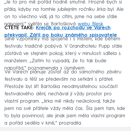
„Je to pro mě pořád hodně smutné. Hrozně bych si
přála, kdyby na tomhle jubilejním ročníku Jirka byl. Ale
on to všechno vidí, já to cítím, jsme na sebe stále
napojení,“ svěřila se Bartošková
webu Blesk
.
ČTĚTE TAKÉ:
Krejčík po rozchodu ve Varech
překvapil. Zářil po boku známého spisovatele
Silné vzpomínky má spojené i s místem, kde během
festivalu tradičně pobývá. V Grandhotelu Pupp stále
zůstává ve stejném pokoji, který v minulosti sdílela s
manželem. „Zatím to vypadá, že to tak bude
napořád,“ poznamenala s úsměvem.
Ve Varech plánuje zůstat až do samotného závěru
festivalu a těší se především na setkání s přáteli.
Přestože byl Jiří Bartoška neodmyslitelnou součástí
festivalového dění, nechával jí vždy prostor pro
vlastní program. „Jirka mě nikdy neúkoloval, takže
jsem na své přátele vždy měla čas. Šla jsem tam, kde
to byla povinnost, ale jinak jsem měla vlastní program
a pořád seděla v kině,“ prozradila.