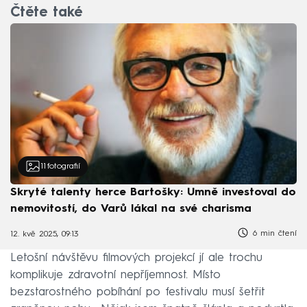
Čtěte také
11
fotografií
Skryté talenty herce Bartošky: Umně investoval do
nemovitostí, do Varů lákal na své charisma
6 min čtení
12. kvě 2025, 09:13
Letošní návštěvu filmových projekcí jí ale trochu
komplikuje zdravotní nepříjemnost. Místo
bezstarostného pobíhání po festivalu musí šetřit