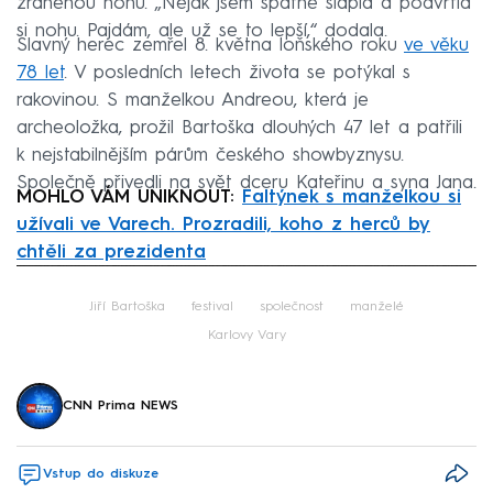
zraněnou nohu. „Nějak jsem špatně šlápla a podvrtla
si nohu. Pajdám, ale už se to lepší,“ dodala.
Slavný herec zemřel 8. května loňského roku
ve věku
78 let
. V posledních letech života se potýkal s
rakovinou. S manželkou Andreou, která je
archeoložka, prožil Bartoška dlouhých 47 let a patřili
k nejstabilnějším párům českého showbyznysu.
Společně přivedli na svět dceru Kateřinu a syna Jana.
MOHLO VÁM UNIKNOUT:
Faltýnek s manželkou si
užívali ve Varech. Prozradili, koho z herců by
chtěli za prezidenta
Failed to fetch
Jiří Bartoška
festival
společnost
manželé
Karlovy Vary
CNN Prima NEWS
Vstup do diskuze