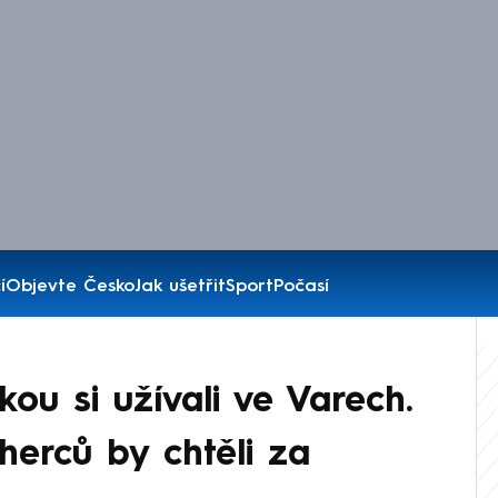
í
Objevte Česko
Jak ušetřit
Sport
Počasí
ou si užívali ve Varech.
 herců by chtěli za