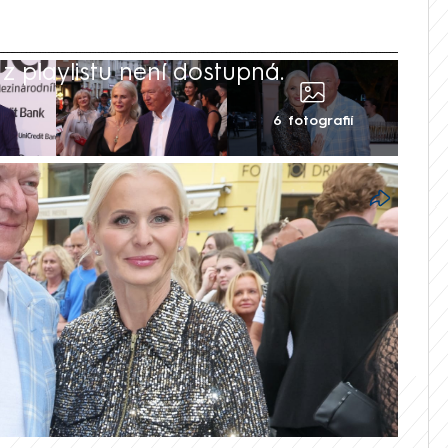
 playlistu není dostupná.
6 fotografií
NO) je spolu se svou manželkou
ovarského filmového festivalu. V
 mimo jiné prozradil, koho z českých
pozici hlavy státu.