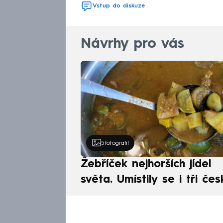
Vstup do diskuze
Návrhy pro vás
5
fotografií
Žebříček nejhorších jídel
světa. Umístily se i tři čes
pokrmy, vévodí skandináv
kuchyně