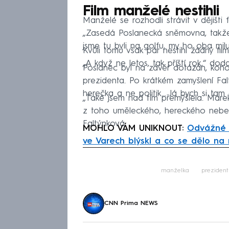
Film manželé nestihli
Manželé se rozhodli strávit v dějišti f
„Zasedá Poslanecká sněmovna, takže
jsme tu byli na golfu, my ho oba miluj
Kvůli tomu však pár nestihl žádný film
„A když ne letos, tak příští rok,“ dod
Poslanec byl na závěr dotázán, koho 
prezidenta. Po krátkém zamyšlení Fa
herečka a ne politik… Já bych si tam
„Také jsem nad tím přemýšlela. Mar
z toho uměleckého, hereckého nebe
Faltýnková.
MOHLO VÁM UNIKNOUT:
Odvážné b
ve Varech blýskl a co se dělo na
Fa
manželka
prezident
CNN Prima NEWS