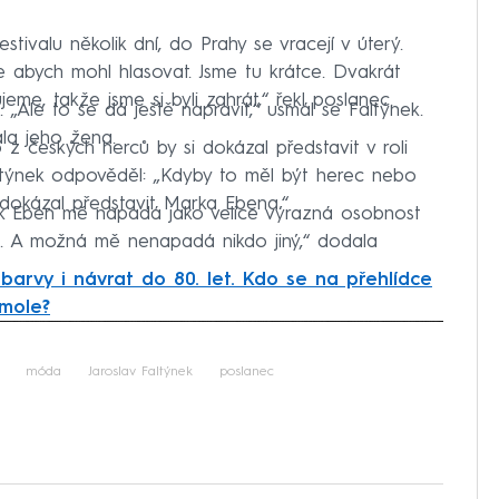
estivalu několik dní, do Prahy se vracejí v úterý.
 abych mohl hlasovat. Jsme tu krátce. Dvakrát
eme, takže jsme si byli zahrát,“ řekl poslanec.
. „Ale to se dá ještě napravit,“ usmál se Faltýnek.
ala jeho žena.
z českých herců by si dokázal představit v roli
ltýnek odpověděl: „Kdyby to měl být herec nebo
 dokázal představit Marka Ebena.“
ek Eben mě napadá jako velice výrazná osobnost
. A možná mě nenapadá nikdo jiný,“ dodala
arvy i návrat do 80. let. Kdo se na přehlídce
 mole?
iled to fetch
móda
Jaroslav Faltýnek
poslanec