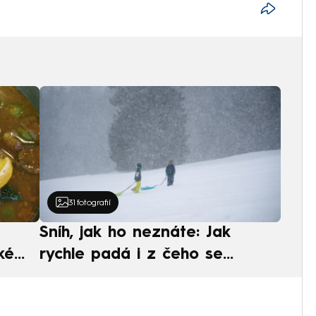
31
fotografií
Sníh, jak ho neznáte: Jak
ké
rychle padá i z čeho se
ská
skládá. A vločky nejsou bílé