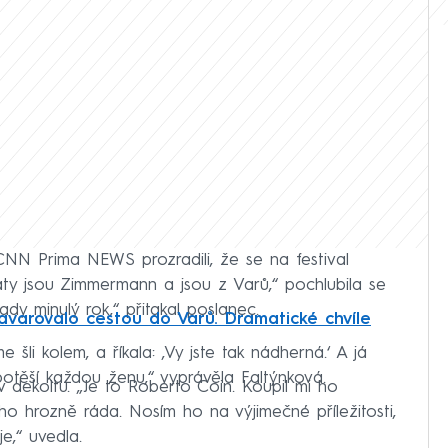
NN Prima NEWS prozradili, že se na festival
aty jsou Zimmermann a jsou z Varů,“ pochlubila se
ady minulý rok,“ přitakal poslanec.
varovalo cestou do Varů. Dramatické chvíle
šli kolem, a říkala: ‚Vy jste tak nádherná.‘ A já
 potěší každou ženu,“ vyprávěla Faltýnková.
 dekoltu. „Je to Roberto Coin. Koupil mi ho
 hrozně ráda. Nosím ho na výjimečné příležitosti,
je,“ uvedla.