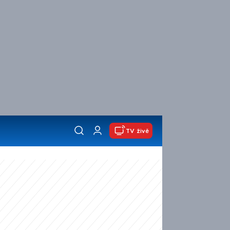
TV živě