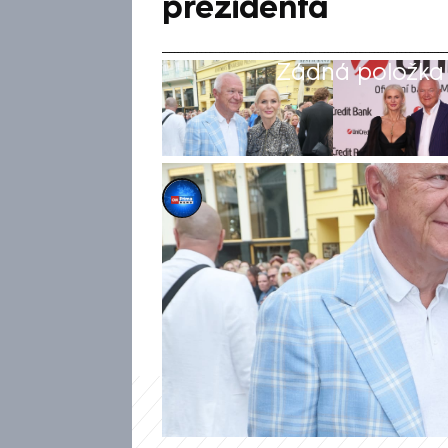
prezidenta
Žádná položka z
CNN Prima NEWS
6. čvc 2026, 15:01
Poslanec Jaroslav Faltýnek (A
pravidelným návštěvníkem karl
rozhovoru pro CNN Prima NEWS
herců by si uměl představit v 