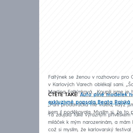
Faltýnek se ženou v rozhovoru pro C
v Karlových Varech oblékají sami. „Š
Martina Faltýnková. „Koupili jsme je t
ČTĚTE TAKÉ:
Auto plné modelek ha
exkluzivně popsala Beata Rajská
„Paní prodavačka mě viděla, když jsme 
jsem jí poděkovala. Myslím si, že to
Ta zaujala také výrazným přívěskem v
miláček k mým narozeninám, a mám ho
což si myslím, že karlovarský festival 