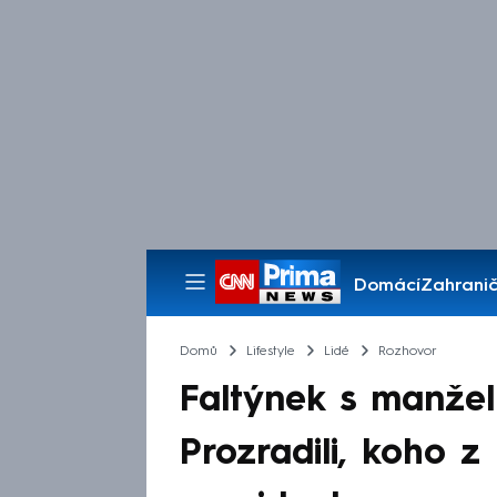
Domácí
Zahranič
Pořady
Domů
Lifestyle
Lidé
Rozhovor
Faltýnek s manželk
Prozradili, koho z