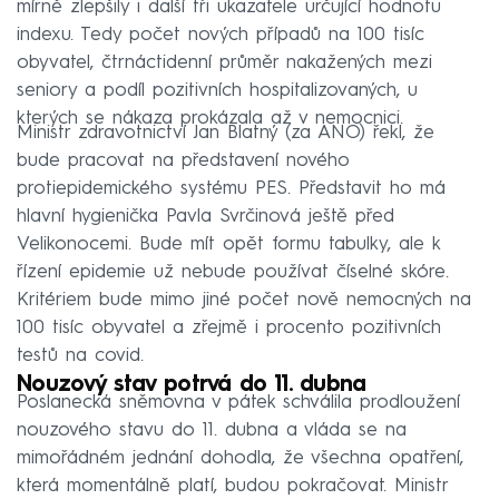
mírně zlepšily i další tři ukazatele určující hodnotu
indexu. Tedy počet nových případů na 100 tisíc
obyvatel, čtrnáctidenní průměr nakažených mezi
seniory a podíl pozitivních hospitalizovaných, u
kterých se nákaza prokázala až v nemocnici.
Ministr zdravotnictví Jan Blatný (za ANO) řekl, že
bude pracovat na představení nového
protiepidemického systému PES. Představit ho má
hlavní hygienička Pavla Svrčinová ještě před
Velikonocemi. Bude mít opět formu tabulky, ale k
řízení epidemie už nebude používat číselné skóre.
Kritériem bude mimo jiné počet nově nemocných na
100 tisíc obyvatel a zřejmě i procento pozitivních
testů na covid.
Nouzový stav potrvá do 11. dubna
Poslanecká sněmovna v pátek schválila prodloužení
nouzového stavu do 11. dubna a vláda se na
mimořádném jednání dohodla, že všechna opatření,
která momentálně platí, budou pokračovat. Ministr