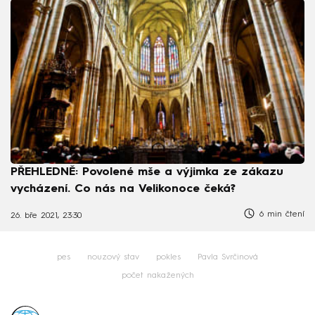
PŘEHLEDNĚ: Povolené mše a výjimka ze zákazu
vycházení. Co nás na Velikonoce čeká?
6 min čtení
26. bře 2021, 23:30
pes
nouzový stav
pokles
Pavla Svrčinová
počet nakažených