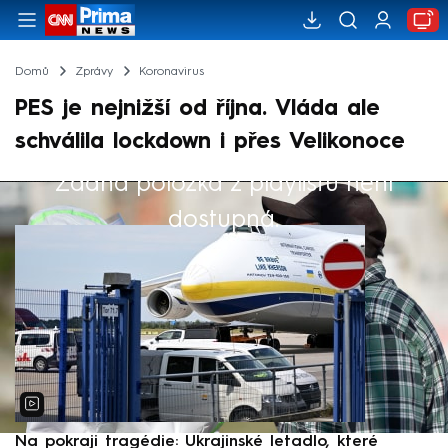
Domů
Zprávy
Koronavirus
PES je nejnižší od října. Vláda ale
schválila lockdown i přes Velikonoce
Žádná položka z playlistu není
Výběr redakce
dostupná.
Na pokraji tragédie: Ukrajinské letadlo, které
P