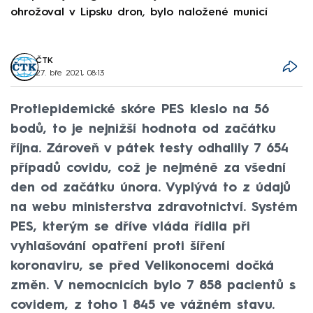
ohrožoval v Lipsku dron, bylo naložené municí
e
ČTK
27. bře 2021, 08:13
Protiepidemické skóre PES kleslo na 56
bodů, to je nejnižší hodnota od začátku
října. Zároveň v pátek testy odhalily 7 654
případů covidu, což je nejméně za všední
den od začátku února. Vyplývá to z údajů
na webu ministerstva zdravotnictví. Systém
PES, kterým se dříve vláda řídila při
vyhlašování opatření proti šíření
koronaviru, se před Velikonocemi dočká
změn. V nemocnicích bylo 7 858 pacientů s
covidem, z toho 1 845 ve vážném stavu.