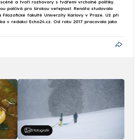
scéně a tvoří rozhovory s tvářemi vrcholné politiky.
sou palčivá pro širokou veřejnost. Renáta studovala
 Filozofické fakultě Univerzity Karlovy v Praze. Už při
stka v redakci Echo24.cz. Od roku 2017 pracovala jako
31
fotografií