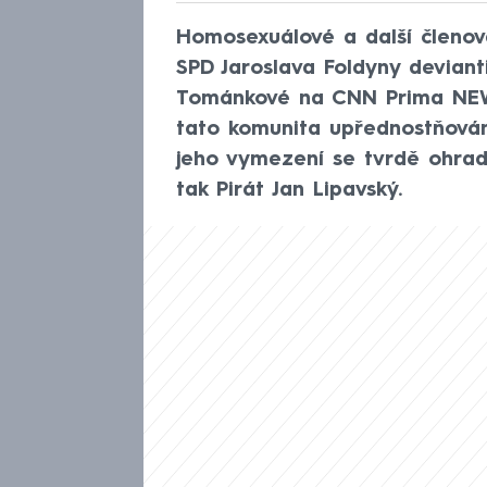
Homosexuálové a další členov
SPD Jaroslava Foldyny devianti.
Tománkové na CNN Prima NEWS
tato komunita upřednostňován
jeho vymezení se tvrdě ohrad
tak Pirát Jan Lipavský.