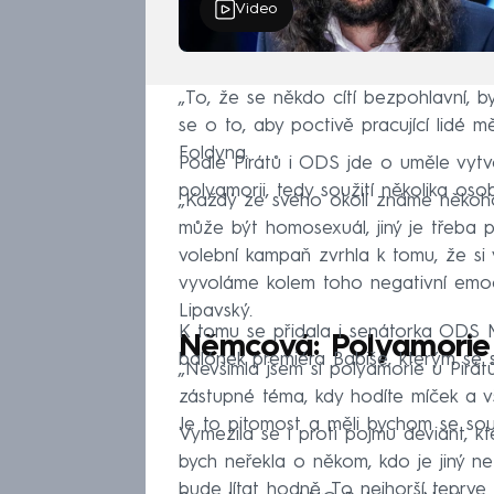
Video
„To, že se někdo cítí bezpohlavní, b
se o to, aby poctivě pracující lidé m
Foldyna.
Podle Pirátů i ODS jde o uměle vytvo
polyamorii, tedy soužití několika oso
„Každý ze svého okolí známe někoh
může být homosexuál, jiný je třeba 
volební kampaň zvrhla k tomu, že si
vyvoláme kolem toho negativní emoc
Lipavský.
K tomu se přidala i senátorka ODS M
Němcová: Polyamorie
balónek premiéra Babiše, kterým se s
„Nevšimla jsem si polyamorie u Pirát
zástupné téma, kdy hodíte míček a vš
Je to pitomost a měli bychom se sous
Vymezila se i proti pojmu deviant, kt
bych neřekla o někom, kdo je jiný než 
bude lítat hodně. To nejhorší teprve