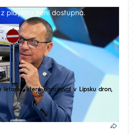
 playlistu není dostupná.
V
é letadlo, které ohrožoval v Lipsku dron,
Přilá
polit