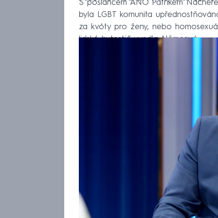
S poslancem ANO Patrikem Nacherem
byla LGBT komunita upřednostňována 
za kvóty pro ženy, nebo homosexuál
lidské bytosti,“ uvedla Němcová.