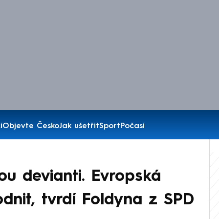
í
Objevte Česko
Jak ušetřit
Sport
Počasí
u devianti. Evropská
dnit, tvrdí Foldyna z SPD