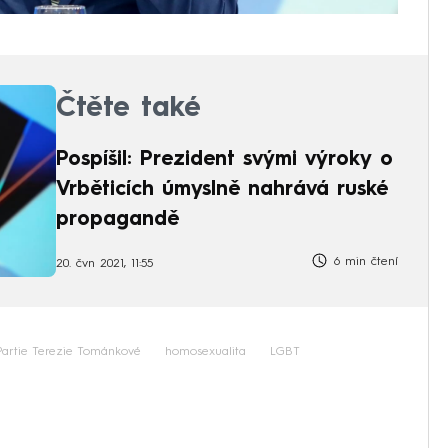
Čtěte také
Pospíšil: Prezident svými výroky o
Vrběticích úmyslně nahrává ruské
propagandě
6 min čtení
20. čvn 2021, 11:55
Partie Terezie Tománkové
homosexualita
LGBT