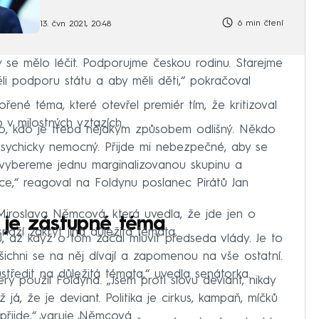
6 min čtení
13. čvn 2021, 20:48
y se mělo léčit. Podporujme českou rodinu. Starejme
ěli podporu státu a aby měli děti,“ pokračoval
řené téma, které otevřel premiér tím, že kritizoval
b v milostných vztazích.
o, kdo je třeba nějakým způsobem odlišný. Někdo
psychicky nemocný. Přijde mi nebezpečné, aby se
 vybereme jednu marginalizovanou skupinu a
e,“ reagoval na Foldynu poslanec Pirátů Jan
iroslava Němcová, která uvedla, že jde jen o
 je zástupné téma
naží zakrýt jiná důležitá témata.
ů, až když o tom začal mluvit předseda vlády. Je to
ichni se na něj dívají a zapomenou na vše ostatní.
tředit na důležitá témata,“ uvedla senátorka.
erý použil Foldyna. „Jsem proti slovu deviant, nikdy
já, že je deviant. Politika je cirkus, kampaň, míčků
 přijde,“ varuje Němcová.