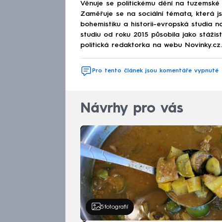
Věnuje se politickému dění na tuzemské 
Zaměřuje se na sociální témata, která j
bohemistiku a historii-evropská studia na
studiu od roku 2015 působila jako stáži
politická redaktorka na webu Novinky.cz.
Pro tento článek jsou komentáře vypnuté
Návrhy pro vás
5
fotografií