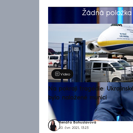
Žádná položka z
Výběr redakce
Video
Na pokraji tragédie: Ukrajinsk
bylo naložené municí
Renáta Bohuslavová
20. čvn 2021, 13:23