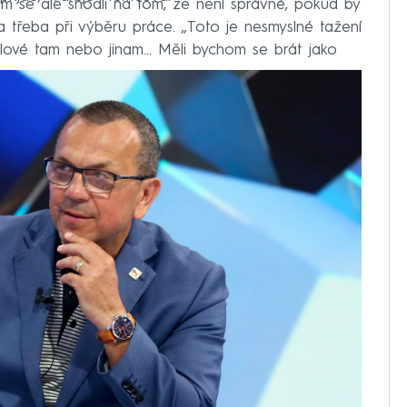
 se ale shodli na tom, že není správné, pokud by
třeba při výběru práce. „Toto je nesmyslné tažení
ové tam nebo jinam... Měli bychom se brát jako