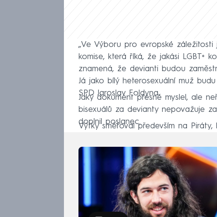
„Ve Výboru pro evropské záležitosti 
komise, která říká, že jakási LGBT+ 
znamená, že devianti budou zaměst
Já jako bílý heterosexuální muž budu
SPD Jaroslav Foldyna.
Jaký dokument přesně myslel, ale ne
bisexuálů za devianty nepovažuje za 
doplnil poslanec.
Výtky směřoval především na Piráty, 