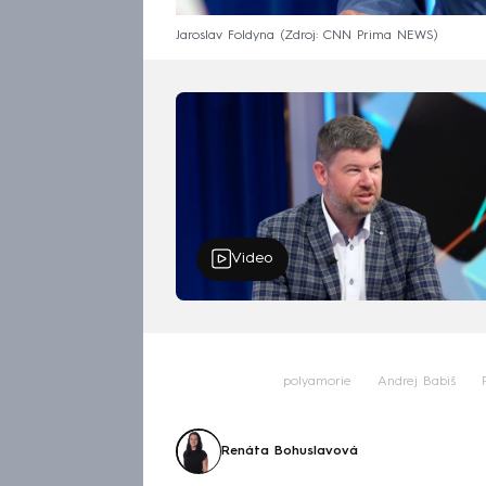
Jaroslav Foldyna
Zdroj: CNN Prima NEWS
Video
polyamorie
Andrej Babiš
Renáta Bohuslavová