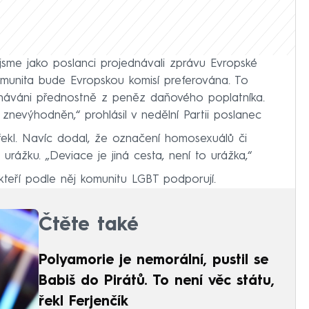
jsme jako poslanci projednávali zprávu Evropské
komunita bude Evropskou komisí preferována. To
náváni přednostně z peněz daňového poplatníka.
 znevýhodněn,“ prohlásil v nedělní Partii poslanec
řekl. Navíc dodal, že označení homosexuálů či
urážku. „Deviace je jiná cesta, není to urážka,“
kteří podle něj komunitu LGBT podporují.
Čtěte také
Polyamorie je nemorální, pustil se
Babiš do Pirátů. To není věc státu,
řekl Ferjenčík