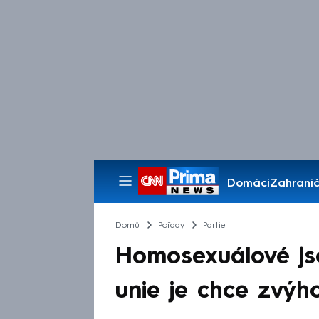
Domácí
Zahranič
Pořady
Domů
Pořady
Partie
Homosexuálové jso
unie je chce zvýho