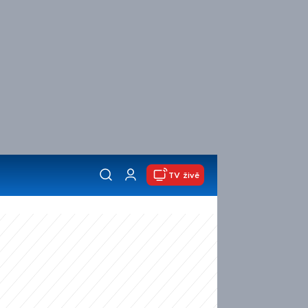
TV živě