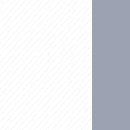
ideo
kat migranty do Česka? Sami by odešli, tvrdí exp
ické sebevraždě