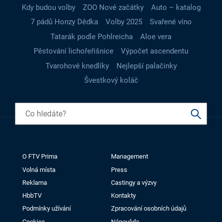
Kdy budou volby
ZOO Nové začátky
Auto – katalog
7 pádů Honzy Dědka
Volby 2025
Svařené víno
Tatarák podle Pohlreicha
Aloe vera
Pěstování lichořeřišnice
Výpočet ascendentu
Tvarohové knedlíky
Nejlepší palačinky
Švestkový koláč
O FTV Prima
Management
Volná místa
Press
Reklama
Castingy a výzvy
HbbTV
Kontakty
Podmínky užívání
Zpracování osobních údajů
Cookies
Nápověda