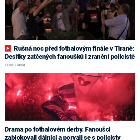
Rušná noc před fotbalovým finále v Tiraně:
Desítky zatčených fanoušků i zranění policisté
Téma: Fotbal
Drama po fotbalovém derby. Fanoušci
zablokovali dálnici a porvali se s policisty