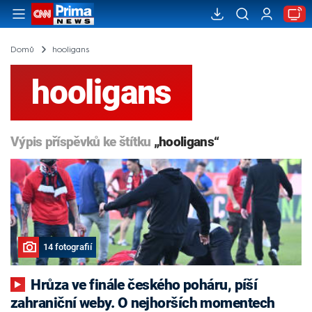
Domů
hooligans
hooligans
Výpis příspěvků ke štítku
„hooligans“
14 fotografií
Hrůza ve finále českého poháru, píší
zahraniční weby. O nejhorších momentech