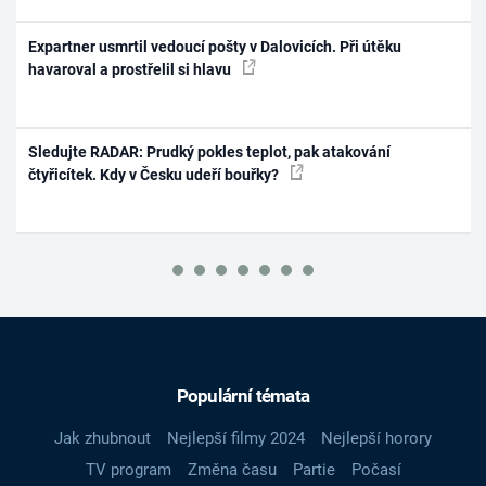
Expartner usmrtil vedoucí pošty v Dalovicích. Při útěku
havaroval a prostřelil si hlavu
Sledujte RADAR: Prudký pokles teplot, pak atakování
čtyřicítek. Kdy v Česku udeří bouřky?
Populární témata
Jak zhubnout
Nejlepší filmy 2024
Nejlepší horory
TV program
Změna času
Partie
Počasí