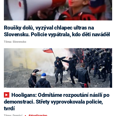
Roušky dolů, vyzýval chlapec ultras na
Slovensku. Policie vypátrala, kdo děti naváděl
Téma: Slovensko
Hooligans: Odmítáme rozpoutání násilí po
demonstraci. Střety vyprovokovala policie,
tvrdí
Téma: Domácí
Aktualizováno
■