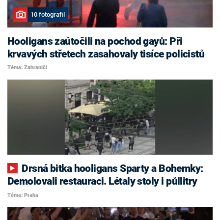
10 fotografií
Hooligans zaútočili na pochod gayů: Při
krvavých střetech zasahovaly tisíce policistů
Téma: Zahraničí
Drsná bitka hooligans Sparty a Bohemky:
Demolovali restauraci. Létaly stoly i půllitry
Téma: Praha