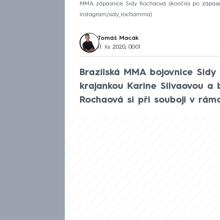
MMA zápasnice Sidy Rochaová skončila po zápase 
Instagram/sidy_rochamma
Tomáš Macák
11. lis 2020, 00:01
Brazilská MMA bojovnice Sidy
krajankou Karine Silvaovou a b
Rochaová si při souboji v rámc