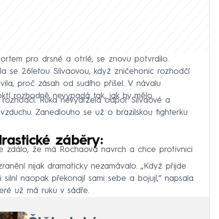
ortem pro drsné a otrlé, se znovu potvrdilo.
a se 26letou Silvaovou, když zničehonic rozhodčí
ivila, proč zásah od sudího přišel. V návalu
dloktí rozhodně nevypadá tak, jak by mělo.
m rozhodčí. Ruka nevydržela odpor Silvaové a
 vzduchu. Zanedlouho se už o brazilskou fighterku
rastické záběry:
 zdálo, že má Rochaová navrch a chce protivnici
ranění nijak dramaticky nezamávalo. „Když přijde
i silní naopak překonají sami sebe a bojují,“ napsala
které už má ruku v sádře.