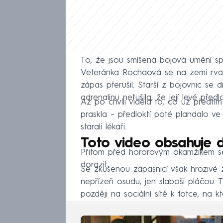
To, že jsou smíšená bojová umění sp
Veteránka Rochaová se na zemi rval
zápas přerušil. Starší z bojovnic se d
adrenalinu netušila, že její levé pře
Až po chvíli viděla to, co už předtí
praskla – předloktí poté plandalo ve
starali lékaři.
Toto video obsahuje d
Přitom před hororovým okamžikem se
dorazit.
Se zkušenou zápasnicí však hrozivé z
nepřízeň osudu, jen slaboši pláčou. T
později na sociální sítě k fotce, na 