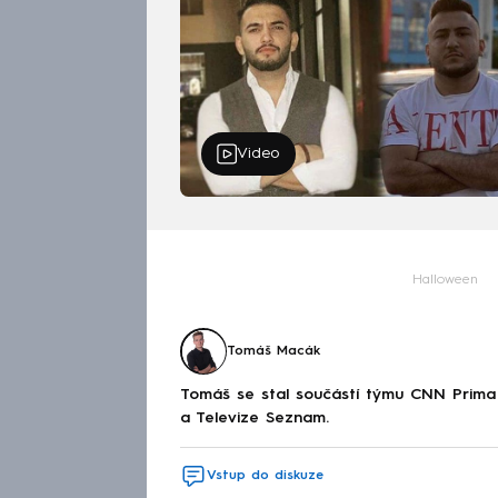
Video
Halloween
Tomáš Macák
Tomáš se stal součástí týmu CNN Prima 
a Televize Seznam.
Vstup do diskuze