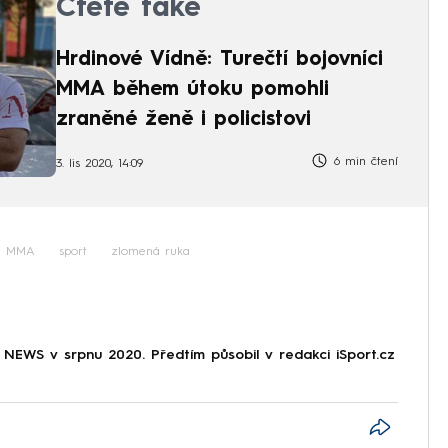
Čtěte také
Hrdinové Vídně: Turečtí bojovníci
MMA během útoku pomohli
zraněné ženě i policistovi
6 min čtení
3. lis 2020, 14:09
MMA
sport
zlomená ruka
NEWS v srpnu 2020. Předtím působil v redakci iSport.cz