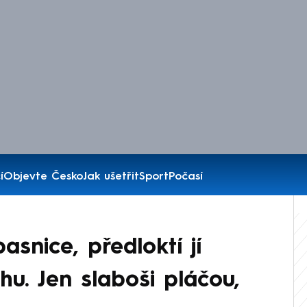
í
Objevte Česko
Jak ušetřit
Sport
Počasí
snice, předloktí jí
hu. Jen slaboši pláčou,