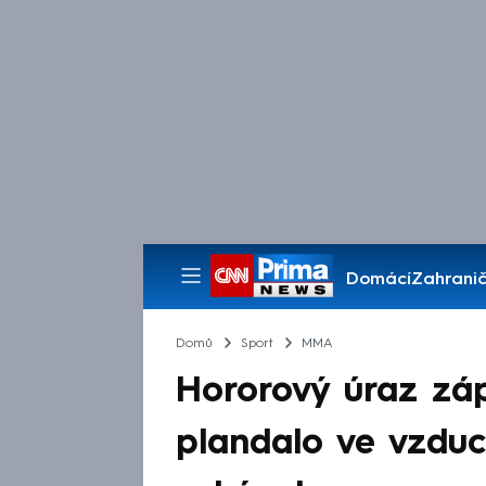
Domácí
Zahranič
Pořady
Domů
Sport
MMA
Hororový úraz zápa
plandalo ve vzduc