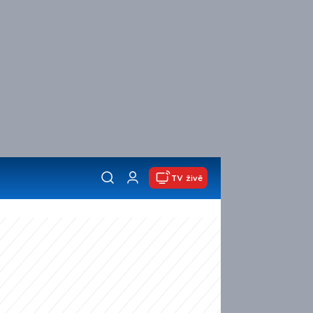
TV živě