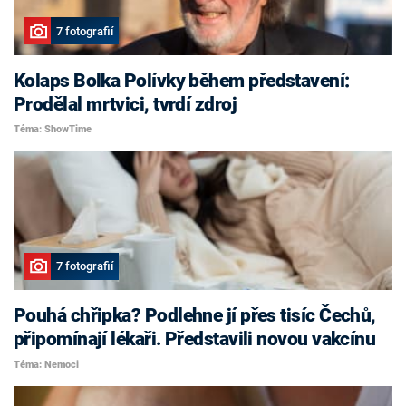
7 fotografií
Kolaps Bolka Polívky během představení:
Prodělal mrtvici, tvrdí zdroj
Téma: ShowTime
7 fotografií
Pouhá chřipka? Podlehne jí přes tisíc Čechů,
připomínají lékaři. Představili novou vakcínu
Téma: Nemoci