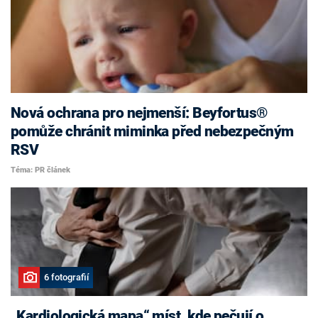
Nová ochrana pro nejmenší: Beyfortus®
pomůže chránit miminka před nebezpečným
RSV
Téma: PR článek
6 fotografií
„Kardiologická mapa“ míst, kde pečují o