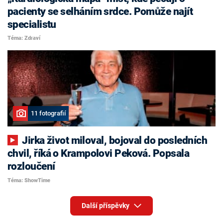
pacienty se selháním srdce. Pomůže najít
specialistu
Téma: Zdraví
11 fotografií
Jirka život miloval, bojoval do posledních
chvil, říká o Krampolovi Peková. Popsala
rozloučení
Téma: ShowTime
Další příspěvky