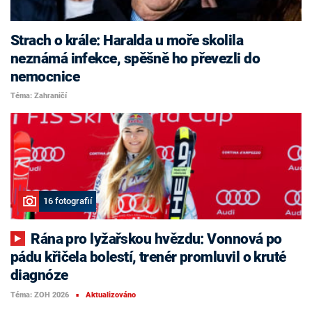
Strach o krále: Haralda u moře skolila
neznámá infekce, spěšně ho převezli do
nemocnice
Téma: Zahraničí
16 fotografií
Rána pro lyžařskou hvězdu: Vonnová po
pádu křičela bolestí, trenér promluvil o kruté
diagnóze
Téma: ZOH 2026
Aktualizováno
■