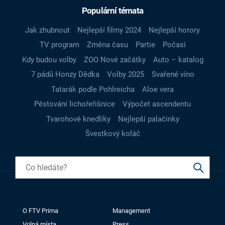
Populární témata
Jak zhubnout
Nejlepší filmy 2024
Nejlepší horory
TV program
Změna času
Partie
Počasí
Kdy budou volby
ZOO Nové začátky
Auto – katalog
7 pádů Honzy Dědka
Volby 2025
Svařené víno
Tatarák podle Pohlreicha
Aloe vera
Pěstování lichořeřišnice
Výpočet ascendentu
Tvarohové knedlíky
Nejlepší palačinky
Švestkový koláč
O FTV Prima
Management
Volná místa
Press