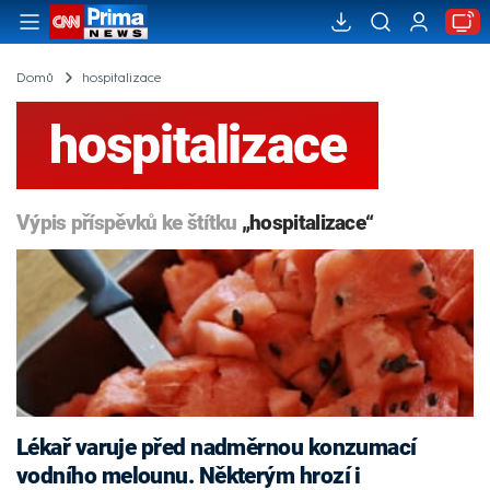
Domů
hospitalizace
hospitalizace
Výpis příspěvků ke štítku
„hospitalizace“
Lékař varuje před nadměrnou konzumací
vodního melounu. Některým hrozí i