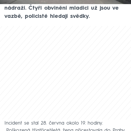
světla ve Vrchlického sadech u Hlavního
nádraží. Čtyři obvinění mladíci už jsou ve
vazbě, policisté hledají svědky.
Incident se stal 28. června okolo 19. hodiny.
„Poškozená třiatřicetiletá žena přicestovala do Prahy