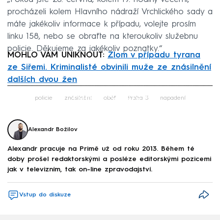
procházeli kolem Hlavního nádraží Vrchlického sady a
máte jakékoliv informace k případu, volejte prosím
linku 158, nebo se obraťte na kteroukoliv služebnu
policie. Děkujeme za jakékoliv poznatky.“
MOHLO VÁM UNIKNOUT:
Zlom v případu tyrana
ze Siřemi. Kriminalisté obvinili muže ze znásilnění
dalších dvou žen
Failed to fetch
policie
znásilnění
oběť
Praha 3
napadení
Alexandr Božilov
Alexandr pracuje na Primě už od roku 2013. Během té
doby prošel redaktorskými a posléze editorskými pozicemi
jak v televizním, tak on-line zpravodajství.
Vstup do diskuze