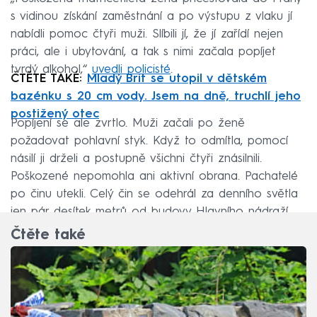
s vidinou získání zaměstnání a po výstupu z vlaku jí
nabídli pomoc čtyři muži. Slíbili jí, že jí zařídí nejen
práci, ale i ubytování, a tak s nimi začala popíjet
tvrdý alkohol,“
uvedli policisté
.
ČTĚTE TAKÉ:
Mladý Brit se utopil v dětském
bazénku s 20 cm vody. Jsem na dně, truchlí jeho
postižený otec
Popíjení se ale zvrtlo. Muži začali po ženě
požadovat pohlavní styk. Když to odmítla, pomocí
násilí ji drželi a postupně všichni čtyři znásilnili.
Poškozené nepomohla ani aktivní obrana. Pachatelé
po činu utekli. Celý čin se odehrál za denního světla
jen pár desítek metrů od budovy Hlavního nádraží.
Čtěte také