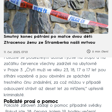
Smutný konec pátrání po matce dvou dětí:
Ztracenou ženu ze Štramberka našli mrtvou
6 min čtení
11. čvc 2025, 07:01
Policisté se podezřelým dostali rychle na stopu a na
začátku července všechny zadrželi na ubytovně
v Praze 3. „Čtyři muži ve věku 23, 18, 17 a 17 let jsou
stíháni vazebně a jsou obviněni ze spáchání
trestného činu znásilnění, za což můžou v případě
odsouzení strávit až deset let za mřížemi,“ upřesnili
kriminalisté.
Policisté prosí o pomoc
Policisté zároveň žádají o pomoc případné svědky.
„Pokud jste 28. června, kolem 19. hodiny večerní,