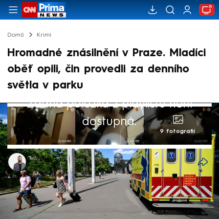
Domů
Krimi
Hromadné znásilnění v Praze. Mladíci
oběť opili, čin provedli za denního
světla v parku
Žádná položka z playlistu není
dostupná.
9 fotografií
Alexandr Božilov
Akt. 11. čvc 2025, 12:33
• 11. čvc 2025, 12:03
Případ hromadného znásilnění vyšetřují
pražští policisté. K činu došlo za denního