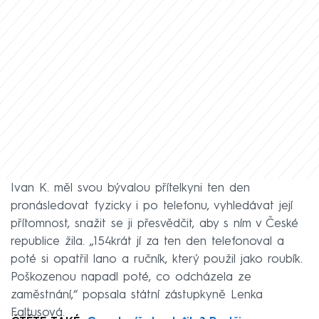
Ivan K. měl svou bývalou přítelkyni ten den
pronásledovat fyzicky i po telefonu, vyhledávat její
přítomnost, snažit se ji přesvědčit, aby s ním v České
republice žila. „154krát jí za ten den telefonoval a
poté si opatřil lano a ručník, který použil jako roubík.
Poškozenou napadl poté, co odcházela ze
zaměstnání,“ popsala státní zástupkyně Lenka
Faltusová.