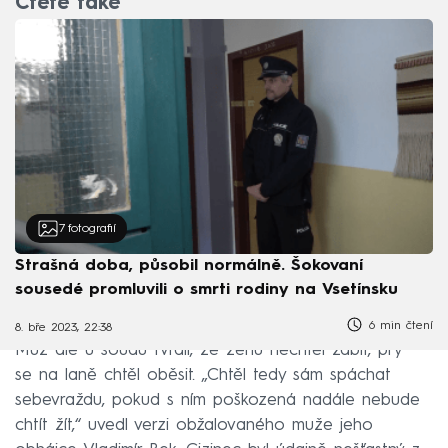
Čtěte také
7
fotografií
Strašná doba, působil normálně. Šokovaní
sousedé promluvili o smrti rodiny na Vsetínsku
6 min čtení
8. bře 2023, 22:38
Muž ale u soudu tvrdil, že ženu nechtěl zabít, prý
se na laně chtěl oběsit. „Chtěl tedy sám spáchat
sebevraždu, pokud s ním poškozená nadále nebude
chtít žít,“ uvedl verzi obžalovaného muže jeho