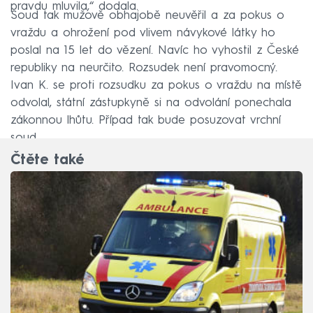
pravdu mluvila,“ dodala.
Soud tak mužově obhajobě neuvěřil a za pokus o
vraždu a ohrožení pod vlivem návykové látky ho
poslal na 15 let do vězení. Navíc ho vyhostil z České
republiky na neurčito. Rozsudek není pravomocný.
Ivan K. se proti rozsudku za pokus o vraždu na místě
odvolal, státní zástupkyně si na odvolání ponechala
zákonnou lhůtu. Případ tak bude posuzovat vrchní
soud.
Čtěte také