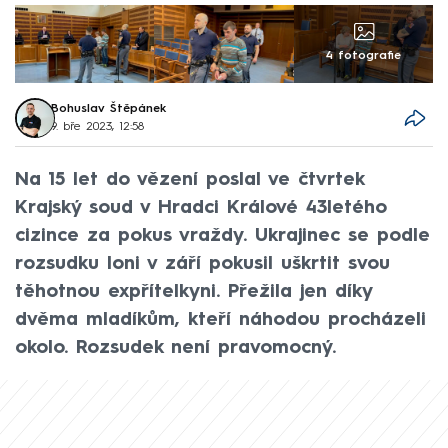
4 fotografie
Bohuslav Štěpánek
9. bře 2023, 12:58
Na 15 let do vězení poslal ve čtvrtek
Krajský soud v Hradci Králové 43letého
cizince za pokus vraždy. Ukrajinec se podle
rozsudku loni v září pokusil uškrtit svou
těhotnou expřítelkyni. Přežila jen díky
dvěma mladíkům, kteří náhodou procházeli
okolo. Rozsudek není pravomocný.