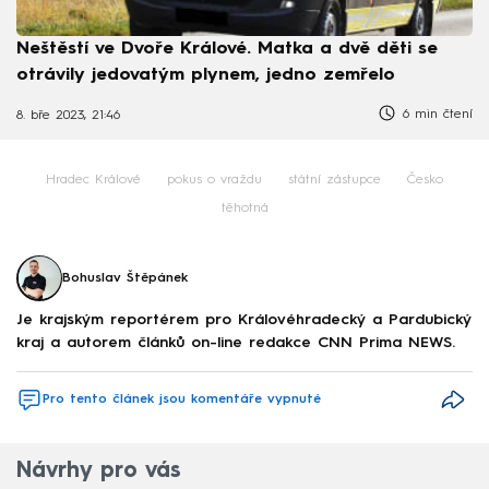
Neštěstí ve Dvoře Králové. Matka a dvě děti se
otrávily jedovatým plynem, jedno zemřelo
6 min čtení
8. bře 2023, 21:46
Hradec Králové
pokus o vraždu
státní zástupce
Česko
těhotná
Bohuslav Štěpánek
Je krajským reportérem pro Královéhradecký a Pardubický
kraj a autorem článků on-line redakce CNN Prima NEWS.
Pro tento článek jsou komentáře vypnuté
Návrhy pro vás