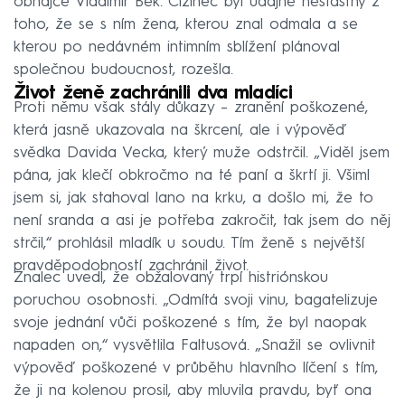
obhájce Vladimír Bek. Cizinec byl údajně nešťastný z
toho, že se s ním žena, kterou znal odmala a se
kterou po nedávném intimním sblížení plánoval
společnou budoucnost, rozešla.
Život ženě zachránili dva mladíci
Proti němu však stály důkazy – zranění poškozené,
která jasně ukazovala na škrcení, ale i výpověď
svědka Davida Vecka, který muže odstrčil. „Viděl jsem
pána, jak klečí obkročmo na té paní a škrtí ji. Všiml
jsem si, jak stahoval lano na krku, a došlo mi, že to
není sranda a asi je potřeba zakročit, tak jsem do něj
strčil,“ prohlásil mladík u soudu. Tím ženě s největší
pravděpodobností zachránil život.
Znalec uvedl, že obžalovaný trpí histriónskou
poruchou osobnosti. „Odmítá svoji vinu, bagatelizuje
svoje jednání vůči poškozené s tím, že byl naopak
napaden on,“ vysvětlila Faltusová. „Snažil se ovlivnit
výpověď poškozené v průběhu hlavního líčení s tím,
že ji na kolenou prosil, aby mluvila pravdu, byť ona