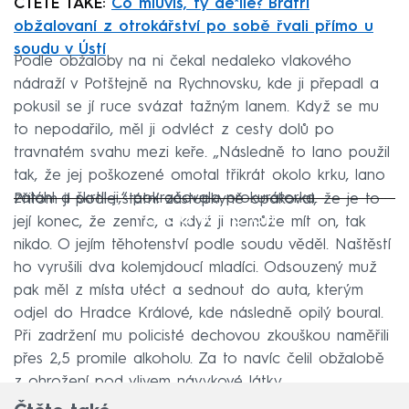
ČTĚTE TAKÉ:
Co mluvíš, ty de*ile? Bratři
obžalovaní z otrokářství po sobě řvali přímo u
soudu v Ústí
Podle obžaloby na ni čekal nedaleko vlakového
nádraží v Potštejně na Rychnovsku, kde ji přepadl a
pokusil se jí ruce svázat tažným lanem. Když se mu
to nepodařilo, měl ji odvléct z cesty dolů po
travnatém svahu mezi keře. „Následně to lano použil
tak, že jej poškozené omotal třikrát okolo krku, lano
zatáhl a škrtil ji,“ pokračovala prokurátorka.
Přitom jí podle státní zástupkyně opakoval, že je to
Failed to fetch
její konec, že zemře, a když ji nemůže mít on, tak
nikdo. O jejím těhotenství podle soudu věděl. Naštěstí
ho vyrušili dva kolemjdoucí mladíci. Odsouzený muž
pak měl z místa utéct a sednout do auta, kterým
odjel do Hradce Králové, kde následně opilý boural.
Při zadržení mu policisté dechovou zkouškou naměřili
přes 2,5 promile alkoholu. Za to navíc čelil obžalobě
z ohrožení pod vlivem návykové látky.