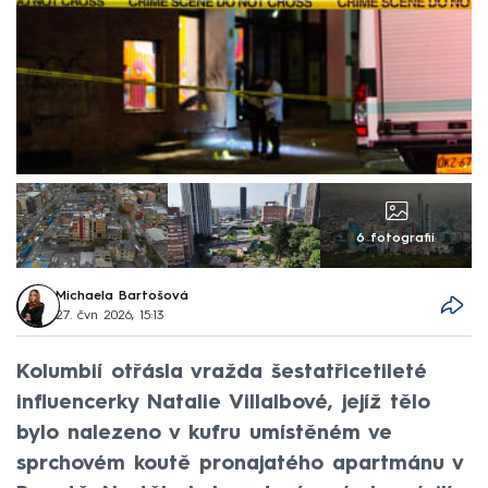
6 fotografií
Michaela Bartošová
27. čvn 2026, 15:13
Kolumbií otřásla vražda šestatřicetileté
influencerky Natalie Villalbové, jejíž tělo
bylo nalezeno v kufru umístěném ve
sprchovém koutě pronajatého apartmánu v