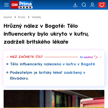
Domů
Krimi
Vraždy
Hrůzný nález v Bogotě: Tělo
influencerky bylo ukryto v kufru,
zadrželi britského lékaře
NEŽ ZAČNETE ČÍST
Tělo influencerky nalezeno v kufru v Bogotě.
Podezřelým je britský lékař zadržený v
Ekvádoru.