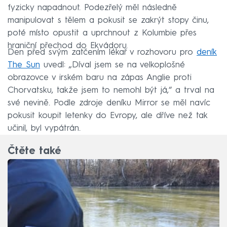
fyzicky napadnout. Podezřelý měl následně
manipulovat s tělem a pokusit se zakrýt stopy činu,
poté místo opustit a uprchnout z Kolumbie přes
hraniční přechod do Ekvádoru.
Den před svým zatčením lékař v rozhovoru pro
deník
The Sun
uvedl: „Díval jsem se na velkoplošné
obrazovce v irském baru na zápas Anglie proti
Chorvatsku, takže jsem to nemohl být já,“ a trval na
své nevině. Podle zdroje deníku Mirror se měl navíc
pokusit koupit letenky do Evropy, ale dříve než tak
učinil, byl vypátrán.
Čtěte také