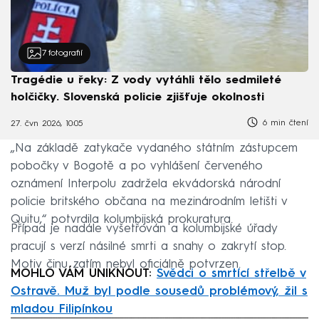
7
fotografií
Tragédie u řeky: Z vody vytáhli tělo sedmileté
holčičky. Slovenská policie zjišťuje okolnosti
6 min čtení
27. čvn 2026, 10:05
„Na základě zatykače vydaného státním zástupcem
pobočky v Bogotě a po vyhlášení červeného
oznámení Interpolu zadržela ekvádorská národní
policie britského občana na mezinárodním letišti v
Quitu,“ potvrdila kolumbijská prokuratura.
Případ je nadále vyšetřován a kolumbijské úřady
pracují s verzí násilné smrti a snahy o zakrytí stop.
Motiv činu zatím nebyl oficiálně potvrzen.
MOHLO VÁM UNIKNOUT:
Svědci o smrtící střelbě v
Ostravě. Muž byl podle sousedů problémový, žil s
mladou Filipínkou