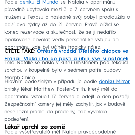
Podle
deníku El Mundo
se Natalia v apartmánu
původně ubytovala mezi 3. a 7. červnem spolu s
mužem z Texasu a následně svůj pobyt prodloužila o
další dva týdny až do 21. června. Právě blížící se
konec rezervace a skutečnost, že se jí nedařilo
opakovaně dovolat, vedly personál ke vstupu do
apartmánu, kde byl učiněn tragický nález.
ČTĚTE TAKÉ:
Otřesná vražda 17letého chlapce ve
Francii. Vlákali ho do pasti a ubili, vše si natáčeli
Tělo Natalie se našlo v kufru umístěném pod tekoucí
sprchou v koupelně bytu v sedmém patře budovy
Morph Chico.
Hlavním podezřelým v případu je podle
deníku Mirror
britský lékař Matthew Foster-Smith, který měl do
apartmánu vstoupit 17. června a odejít o den později.
Bezpečnostní kamery jej měly zachytit, jak v budově
nese ložní prádlo do prádelny, což vyvolalo
podezření.
Lékař uprchl ze země
Podle vyšetřovatelů měl Natalii pravděpodobně