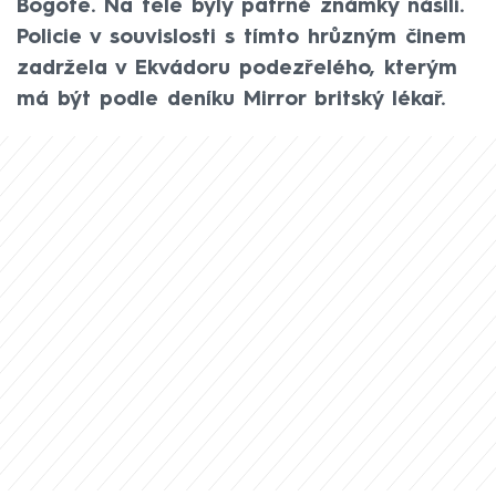
Bogotě. Na těle byly patrné známky násilí.
Policie v souvislosti s tímto hrůzným činem
zadržela v Ekvádoru podezřelého, kterým
má být podle deníku Mirror britský lékař.