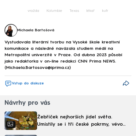
Failed to fetch
vražda
Kolumbie
Texas
lékař
kufr
Michaela Bartošová
Vystudovala literární tvorbu na Vysoké škole kreativní
komunikace a následně navázala studiem médií na
Metropolitní univerzitě v Praze. Od dubna 2023 působí
jako redaktorka v on-line redakci CNN Prima NEWS.
(Michaela.Bartosova@iprima.cz)
Vstup do diskuze
Návrhy pro vás
Žebříček nejhorších jídel světa.
Umístily se i tři české pokrmy, vévodí
skandinávská kuchyně