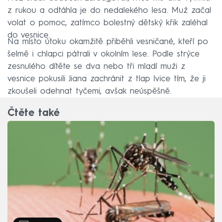
z rukou a odtáhla je do nedalekého lesa. Muž začal
volat o pomoc, zatímco bolestný dětský křik zaléhal
do vesnice.
Na místo útoku okamžitě přiběhli vesničané, kteří po
šelmě i chlapci pátrali v okolním lese. Podle strýce
zesnulého dítěte se dva nebo tři mladí muži z
vesnice pokusili Jiana zachránit z tlap lvice tím, že ji
zkoušeli odehnat tyčemi, avšak neúspěšně.
Čtěte také