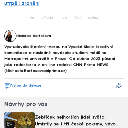
utrpěli zranění
Failed to fetch
les
příroda
Indie
útok
rodina
Michaela Bartošová
Vystudovala literární tvorbu na Vysoké škole kreativní
komunikace a následně navázala studiem médií na
Metropolitní univerzitě v Praze. Od dubna 2023 působí
jako redaktorka v on-line redakci CNN Prima NEWS.
(Michaela.Bartosova@iprima.cz)
Vstup do diskuze
Návrhy pro vás
Žebříček nejhorších jídel světa.
Umístily se i tři české pokrmy, vévodí