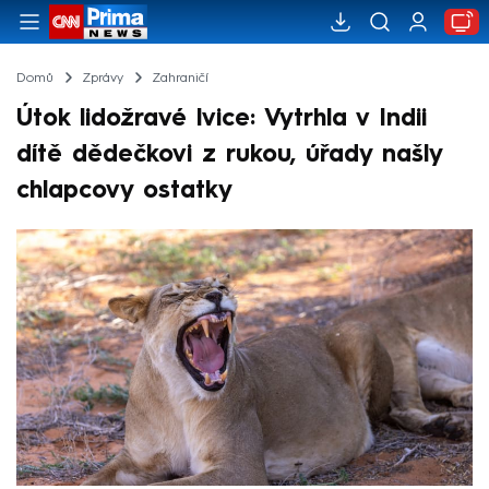
Domů
Zprávy
Zahraničí
Útok lidožravé lvice: Vytrhla v Indii
dítě dědečkovi z rukou, úřady našly
chlapcovy ostatky