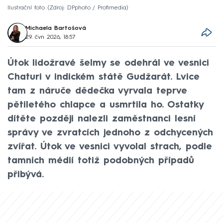
Ilustrační foto
Zdroj: DPphoto / Profimedia
Michaela Bartošová
29. čvn 2026, 18:57
Útok lidožravé šelmy se odehrál ve vesnici
Chaturi v indickém státě Gudžarát. Lvice
tam z náruče dědečka vyrvala teprve
pětiletého chlapce a usmrtila ho. Ostatky
dítěte později nalezli zaměstnanci lesní
správy ve zvratcích jednoho z odchycených
zvířat. Útok ve vesnici vyvolal strach, podle
tamních médií totiž podobných případů
přibývá.