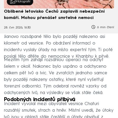
9
fotografií
Oblíbené letovisko Čechů zaplavili nebezpeční
komáři. Mohou přenášet smrtelné nemoci
6 min čtení
28. čvn 2026, 16:30
Jianovo rozsápané tělo bylo později nalezeno asi
kilometr od vesnice. Po obdržení informací o
incidentu vyslaly úřady na místo expertní tým. Ti poté
poslali tělo dítěte do nemocnice v Khanbhu k pitvě.
Mezitím tým zahájil rozsáhlou operaci na odchyt
šelem v okolí. Nakonec bylo uspáno a odchyceno
celkem pět lvů a lvic. Ve zvratcích jednoho samce
byly později nalezeny ostatky, které nyní vyšetřují
forenzní odborníci. Tým odebral rovněž vzorky od
odchycených lvů, na výsledky se však stále čeká.
Podobných incidentů přibývá
Incident vyvolal mezi obyvateli vesnice Chaturi
rozsáhlý smutek, strach a hněv. Místní uvedli, že útoky
lvů jsou v oblasti stále častější a úřady obviňují z