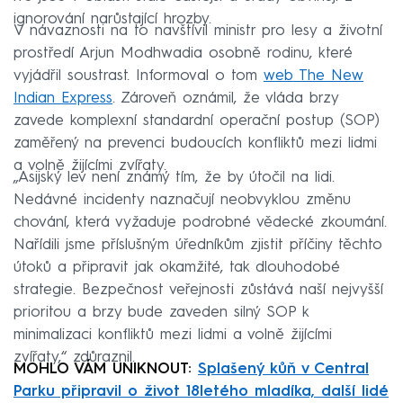
ignorování narůstající hrozby.
V návaznosti na to navštívil ministr pro lesy a životní
prostředí Arjun Modhwadia osobně rodinu, které
vyjádřil soustrast. Informoval o tom
web The New
Indian Express
. Zároveň oznámil, že vláda brzy
zavede komplexní standardní operační postup (SOP)
zaměřený na prevenci budoucích konfliktů mezi lidmi
a volně žijícími zvířaty.
„Asijský lev není známý tím, že by útočil na lidi.
Nedávné incidenty naznačují neobvyklou změnu
chování, která vyžaduje podrobné vědecké zkoumání.
Nařídili jsme příslušným úředníkům zjistit příčiny těchto
útoků a připravit jak okamžité, tak dlouhodobé
strategie. Bezpečnost veřejnosti zůstává naší nejvyšší
prioritou a brzy bude zaveden silný SOP k
minimalizaci konfliktů mezi lidmi a volně žijícími
zvířaty,“ zdůraznil.
MOHLO VÁM UNIKNOUT:
Splašený kůň v Central
Parku připravil o život 18letého mladíka, další lidé