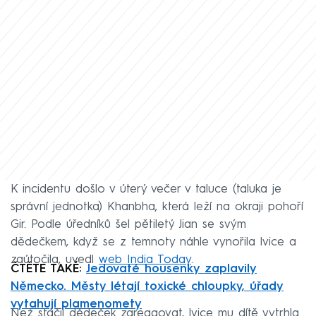
K incidentu došlo v úterý večer v taluce (taluka je
správní jednotka) Khanbha, která leží na okraji pohoří
Gir. Podle úředníků šel pětiletý Jian se svým
dědečkem, když se z temnoty náhle vynořila lvice a
zaútočila, uvedl
web India Today
.
ČTĚTE TAKÉ:
Jedovaté housenky zaplavily
Německo. Městy létají toxické chloupky, úřady
vytahují plamenomety
Než stačil dědeček zareagovat, lvice mu dítě vytrhla