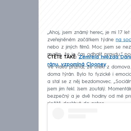
„Ahoj, jsem známý herec, je mi 17 le
zveřejněném začátkem týdne
na soci
nebo z jiných filmů. Moc jsem se ne
myslím, že je čas odhalit pravdu,“ po
ČTĚTE TAKÉ:
Zemřela hvězda Dann
ránu, vzpomíná Clooney
Ve videu přiznal, že utekl z domova. 
doma týrán. Bylo to fyzické i emocioná
a stal se z něj bezdomovec. „Sociál
jsem jim řekl. Jsem zoufalý. Momentál
bezpečný a je dvě hodiny od mé prá
složitě dostává do práce.