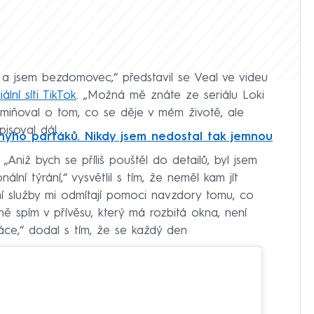
t a jsem bezdomovec,“ představil se Veal ve videu
ální síti TikTok
. „Možná mě znáte ze seriálu Loki
zmiňoval o tom, co se děje v mém životě, ale
pisoval dál.
yho parťáků. Nikdy jsem nedostal tak jemnou
„Aniž bych se příliš pouštěl do detailů, byl jsem
lní týrání,“ vysvětlil s tím, že neměl kam jít
ní služby mi odmítají pomoci navzdory tomu, co
ně spím v přívěsu, který má rozbitá okna, není
ce,“ dodal s tím, že se každý den