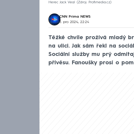
Herec Jack Veal
Zdroj: Profimedia.cz
CNN Prima NEWS
5. pro 2024, 22:24
Těžké chvíle prožívá mladý bri
na ulici. Jak sám řekl na sociá
Sociální služby mu prý odmíta
přívěsu. Fanoušky prosí o pom