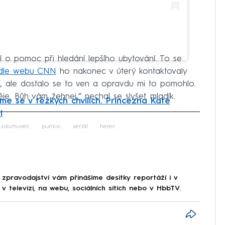
í o pomoc při hledání lepšího ubytování. To se
dle webu CNN
ho nakonec v úterý kontaktovaly
ali, ale dostalo se to ven a opravdu mi to pomohlo.
je. Bůh vám žehnej,“ nechal se slyšet mladík.
me se v těžkých chvílích. Princezna Kate
í
iled to fetch
ezdomovec
pomoc
seriál
herec
 zpravodajství vám přinášíme desítky reportáží i v
 televizi, na webu, sociálních sítích nebo v HbbTV.