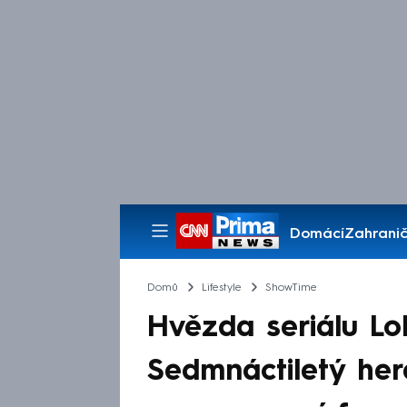
Domácí
Zahranič
Pořady
Domů
Lifestyle
ShowTime
Hvězda seriálu Loki
Sedmnáctiletý her