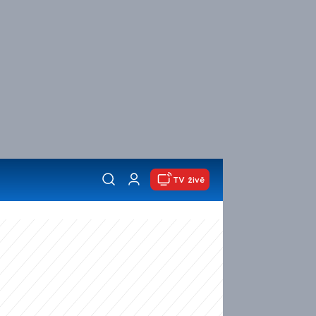
TV živě