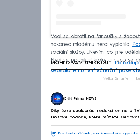
Veal se obrátil na fanoušky s žádost
nakonec mladému herci vyplatilo.
Po
sociální služby. „Nevím, co jste uděl
Nyní se podnikají kroky a něco se dě
MOHLO VÁM UNIKNOUT:
Potřebuje
sepsala emotivní vánoční poselstv
Fa
Velká Británie
b
CNN Prima NEWS
Díky úzké spolupráci redakcí online a TV
textové podobě, které můžete sledovat v
Pro tento článek jsou komentáře vypnuté