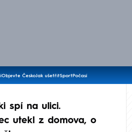
í
Objevte Česko
Jak ušetřit
Sport
Počasí
 spí na ulici.
ec utekl z domova, o