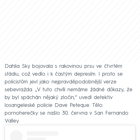
Dahlia Sky bojovala s rakovinou prsu ve čtvrtém
stádiu, což vedlo i k častým depresím. I proto se
policistům jeví jako nejpravděpodobnější verze
sebevražda. „V tuto chvíli nemáme žádné důkazy, že
by byl spáchán nějaký zločin,“ uvedl detektiv
losangeleské policie Dave Peteque. Tělo
pornoherečky se našlo 30. června v San Fernando
Valley.