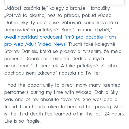
Událost zasáhla její kolegy z branže i fanoušky.
„Potrvá to dlouho, než to přebolí, pokud vůbec.
Dahlio Sky, ty čistá duše, zábavná, komplikovaná a
dobrosrdečná přítelkyně! Budeš mi moc chybět,“
uvedl například producent filmů pro dospělé Hans
pro web Adult Video News
. Truchlí také kolegyně
Stormy Daniels, která se proslavila tvrzením, že měla
poměr s Donaldem Trumpem. „Jedna z mých
nejoblíbenějších hereček. A také přítelkyně. Z jejího
odchodu jsem zdrcená“ napsala na Twitter.
I had the opportunity to direct many many talented
performers during my time with Wicked. Dahlia Sky
was one of my absolute favorites. She was also a
friend. I am heartbroken to hear of her passing. She
is the third death I've learned of in the last 24 hours.
Life is so fragile.