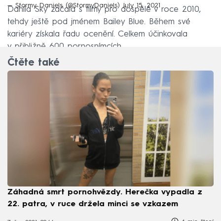
— Stormy Daniels (@StormyDaniels)
July 15, 2021
Dahlia Sky začala s filmy pro dospělé v roce 2010,
tehdy ještě pod jménem Bailey Blue. Během své
kariéry získala řadu ocenění. Celkem účinkovala
v přibližně 600 pornosnímcích.
Čtěte také
Záhadná smrt pornohvězdy. Herečka vypadla z
22. patra, v ruce držela minci se vzkazem