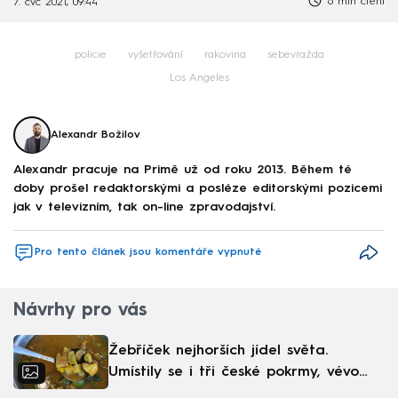
6 min čtení
7. čvc 2021, 09:44
policie
vyšetřování
rakovina
sebevražda
Los Angeles
Alexandr Božilov
Alexandr pracuje na Primě už od roku 2013. Během té
doby prošel redaktorskými a posléze editorskými pozicemi
jak v televizním, tak on-line zpravodajství.
Pro tento článek jsou komentáře vypnuté
Návrhy pro vás
Žebříček nejhorších jídel světa.
Umístily se i tři české pokrmy, vévodí
skandinávská kuchyně