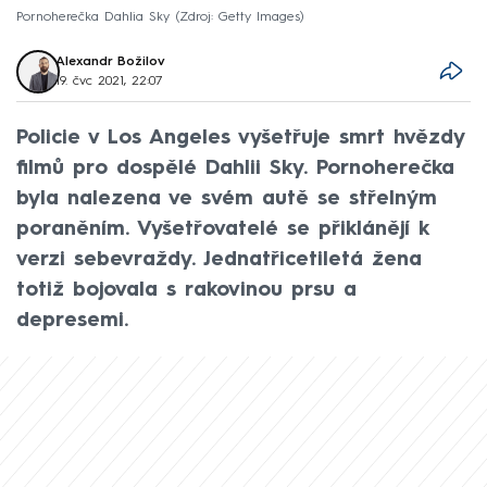
Pornoherečka Dahlia Sky
Zdroj: Getty Images
Alexandr Božilov
19. čvc 2021, 22:07
Policie v Los Angeles vyšetřuje smrt hvězdy
filmů pro dospělé Dahlii Sky. Pornoherečka
byla nalezena ve svém autě se střelným
poraněním. Vyšetřovatelé se přiklánějí k
verzi sebevraždy. Jednatřicetiletá žena
totiž bojovala s rakovinou prsu a
depresemi.