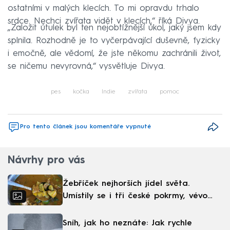
ostatními v malých klecích. To mi opravdu trhalo
srdce. Nechci zvířata vidět v klecích,“ říká Divya.
„Založit útulek byl ten nejobtížnější úkol, jaký jsem kdy
splnila. Rozhodně je to vyčerpávající duševně, fyzicky
i emočně, ale vědomí, že jste někomu zachránili život,
se ničemu nevyrovná,“ vysvětluje Divya.
pes
kočka
Indie
zvířata
pomoc
Pro tento článek jsou komentáře vypnuté
Návrhy pro vás
Žebříček nejhorších jídel světa.
Umístily se i tři české pokrmy, vévodí
skandinávská kuchyně
Sníh, jak ho neznáte: Jak rychle