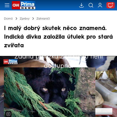
Domů
Zprávy
Zahraničí
I malý dobrý skutek něco znamená.
Indická dívka založila útulek pro stará
zvířata
Žádná položka z playlistu není
Výběr redakce
dostupná.