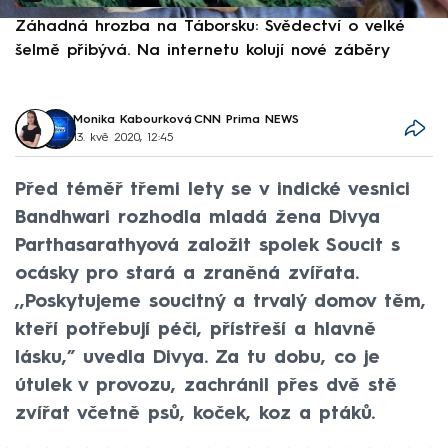
Záhadná hrozba na Táborsku: Svědectví o velké
S
šelmě přibývá. Na internetu kolují nové záběry
d
Monika Kabourková
,
CNN Prima NEWS
13. kvě 2020, 12:45
Před téměř třemi lety se v indické vesnici
Bandhwari rozhodla mladá žena Divya
Parthasarathyová založit spolek Soucit s
ocásky pro stará a zraněná zvířata.
,,Poskytujeme soucitný a trvalý domov těm,
kteří potřebují péči, přístřeší a hlavně
lásku,” uvedla Divya. Za tu dobu, co je
útulek v provozu, zachránil přes dvě stě
zvířat včetně psů, koček, koz a ptáků.