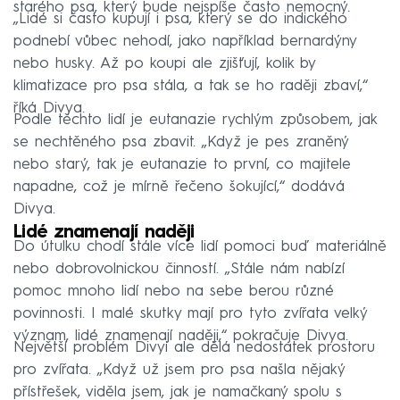
starého psa, který bude nejspíše často nemocný.
„Lidé si často kupují i psa, který se do indického
podnebí vůbec nehodí, jako například bernardýny
nebo husky. Až po koupi ale zjišťují, kolik by
klimatizace pro psa stála, a tak se ho raději zbaví,“
říká Divya.
Podle těchto lidí je eutanazie rychlým způsobem, jak
se nechtěného psa zbavit. „Když je pes zraněný
nebo starý, tak je eutanazie to první, co majitele
napadne, což je mírně řečeno šokující,“ dodává
Divya.
Lidé znamenají naději
Do útulku chodí stále více lidí pomoci buď materiálně
nebo dobrovolnickou činností. „Stále nám nabízí
pomoc mnoho lidí nebo na sebe berou různé
povinnosti. I malé skutky mají pro tyto zvířata velký
význam, lidé znamenají naději,“ pokračuje Divya.
Největší problém Divyi ale dělá nedostatek prostoru
pro zvířata. „Když už jsem pro psa našla nějaký
přístřešek, viděla jsem, jak je namačkaný spolu s