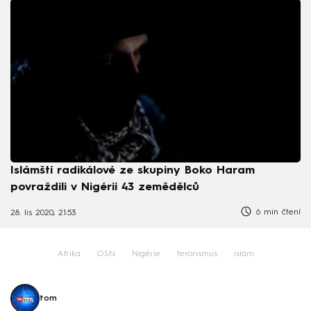
Islámští radikálové ze skupiny Boko Haram
povraždili v Nigérii 43 zemědělců
6 min čtení
28. lis 2020, 21:53
Afrika
OSN
Nigérie
terorismus
islám
tom