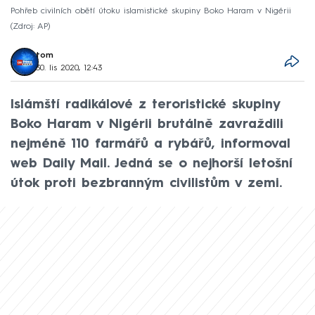
Pohřeb civilních obětí útoku islamistické skupiny Boko Haram v Nigérii
Zdroj: AP
tom
30. lis 2020, 12:43
Islámští radikálové z teroristické skupiny
Boko Haram v Nigérii brutálně zavraždili
nejméně 110 farmářů a rybářů, informoval
web Daily Mail. Jedná se o nejhorší letošní
útok proti bezbranným civilistům v zemi.