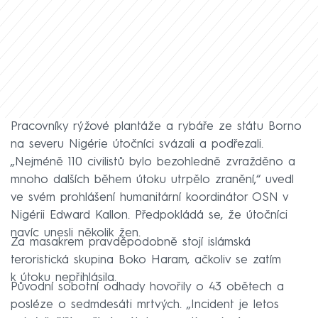
Pracovníky rýžové plantáže a rybáře ze státu Borno
na severu Nigérie útočníci svázali a podřezali.
„Nejméně 110 civilistů bylo bezohledně zvražděno a
mnoho dalších během útoku utrpělo zranění,“ uvedl
ve svém prohlášení humanitární koordinátor OSN v
Nigérii Edward Kallon. Předpokládá se, že útočníci
navíc unesli několik žen.
Za masakrem pravděpodobně stojí islámská
teroristická skupina Boko Haram, ačkoliv se zatím
k útoku nepřihlásila.
Původní sobotní odhady hovořily o 43 obětech a
posléze o sedmdesáti mrtvých. „Incident je letos