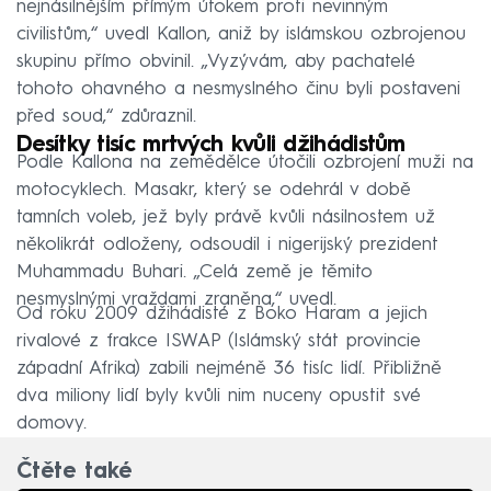
nejnásilnějším přímým útokem proti nevinným
civilistům,“ uvedl Kallon, aniž by islámskou ozbrojenou
skupinu přímo obvinil. „Vyzývám, aby pachatelé
tohoto ohavného a nesmyslného činu byli postaveni
před soud,“ zdůraznil.
Desítky tisíc mrtvých kvůli džihádistům
Podle Kallona na zemědělce útočili ozbrojení muži na
motocyklech. Masakr, který se odehrál v době
tamních voleb, jež byly právě kvůli násilnostem už
několikrát odloženy, odsoudil i nigerijský prezident
Muhammadu Buhari. „Celá země je těmito
nesmyslnými vraždami zraněna,“ uvedl.
Od roku 2009 džihádisté z Boko Haram a jejich
rivalové z frakce ISWAP (Islámský stát provincie
západní Afrika) zabili nejméně 36 tisíc lidí. Přibližně
dva miliony lidí byly kvůli nim nuceny opustit své
domovy.
Čtěte také