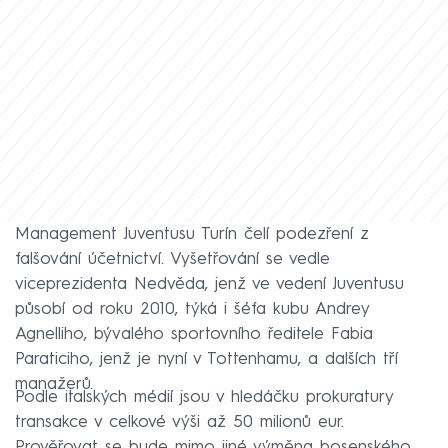
Management Juventusu Turín čelí podezření z
falšování účetnictví. Vyšetřování se vedle
viceprezidenta Nedvěda, jenž ve vedení Juventusu
působí od roku 2010, týká i šéfa kubu Andrey
Agnelliho, bývalého sportovního ředitele Fabia
Paraticiho, jenž je nyní v Tottenhamu, a dalších tří
manažerů.
Podle italských médií jsou v hledáčku prokuratury
transakce v celkové výši až 50 milionů eur.
Prověřovat se bude mimo jiné výměna bosenského