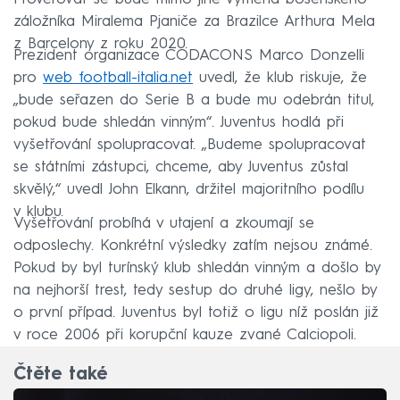
záložníka Miralema Pjaniče za Brazilce Arthura Mela
z Barcelony z roku 2020.
Prezident organizace CODACONS Marco Donzelli
pro
web football-italia.net
uvedl, že klub riskuje, že
„bude seřazen do Serie B a bude mu odebrán titul,
pokud bude shledán vinným“. Juventus hodlá při
vyšetřování spolupracovat. „Budeme spolupracovat
se státními zástupci, chceme, aby Juventus zůstal
skvělý,“ uvedl John Elkann, držitel majoritního podílu
v klubu.
Vyšetřování probíhá v utajení a zkoumají se
odposlechy. Konkrétní výsledky zatím nejsou známé.
Pokud by byl turínský klub shledán vinným a došlo by
na nejhorší trest, tedy sestup do druhé ligy, nešlo by
o první případ. Juventus byl totiž o ligu níž poslán již
v roce 2006 při korupční kauze zvané Calciopoli.
Čtěte také