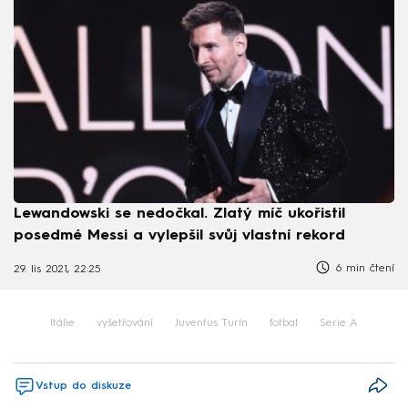
Lewandowski se nedočkal. Zlatý míč ukořistil
posedmé Messi a vylepšil svůj vlastní rekord
6 min čtení
29. lis 2021, 22:25
Itálie
vyšetřování
Juventus Turín
fotbal
Serie A
Vstup do diskuze