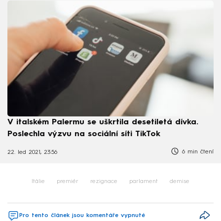
V italském Palermu se uškrtila desetiletá dívka.
Poslechla výzvu na sociální síti TikTok
6 min čtení
22. led 2021, 23:56
Itálie
premiér
rezignace
parlament
demise
Pro tento článek jsou komentáře vypnuté