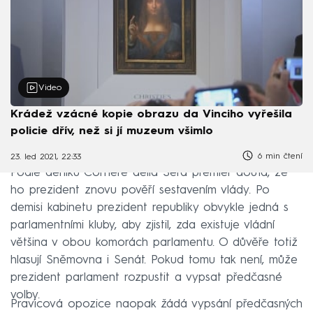
Video
Krádež vzácné kopie obrazu da Vinciho vyřešila
policie dřív, než si jí muzeum všimlo
6 min čtení
23. led 2021, 22:33
Podle deníku Corriere della Sera premiér doufá, že
ho prezident znovu pověří sestavením vlády. Po
demisi kabinetu prezident republiky obvykle jedná s
parlamentními kluby, aby zjistil, zda existuje vládní
většina v obou komorách parlamentu. O důvěře totiž
hlasují Sněmovna i Senát. Pokud tomu tak není, může
prezident parlament rozpustit a vypsat předčasné
volby.
Pravicová opozice naopak žádá vypsání předčasných