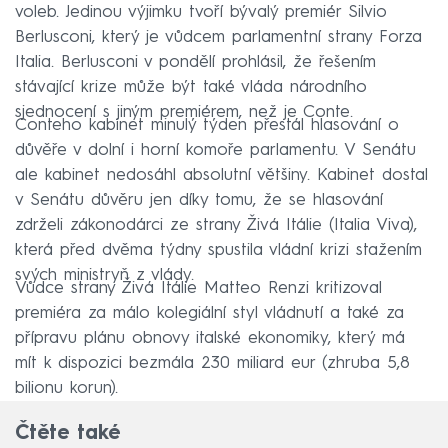
voleb. Jedinou výjimku tvoří bývalý premiér Silvio
Berlusconi, který je vůdcem parlamentní strany Forza
Italia. Berlusconi v pondělí prohlásil, že řešením
stávající krize může být také vláda národního
sjednocení s jiným premiérem, než je Conte.
Conteho kabinet minulý týden přestál hlasování o
důvěře v dolní i horní komoře parlamentu. V Senátu
ale kabinet nedosáhl absolutní většiny. Kabinet dostal
v Senátu důvěru jen díky tomu, že se hlasování
zdrželi zákonodárci ze strany Živá Itálie (Italia Viva),
která před dvěma týdny spustila vládní krizi stažením
svých ministryň z vlády.
Vůdce strany Živá Itálie Matteo Renzi kritizoval
premiéra za málo kolegiální styl vládnutí a také za
přípravu plánu obnovy italské ekonomiky, který má
mít k dispozici bezmála 230 miliard eur (zhruba 5,8
bilionu korun).
Čtěte také