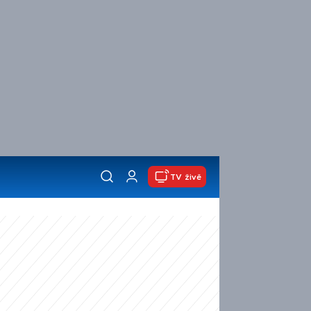
TV živě