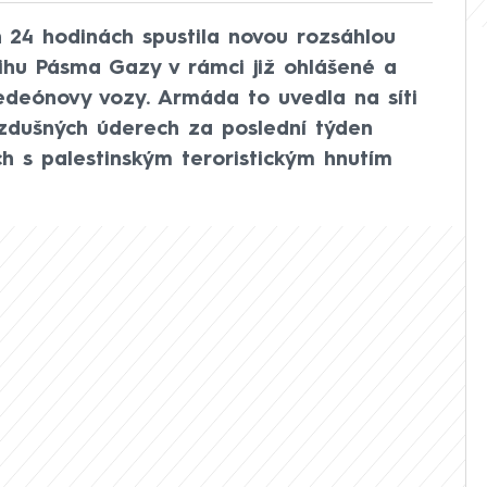
 24 hodinách spustila novou rozsáhlou
jihu Pásma Gazy v rámci již ohlášené a
deónovy vozy. Armáda to uvedla na síti
vzdušných úderech za poslední týden
ch s palestinským teroristickým hnutím