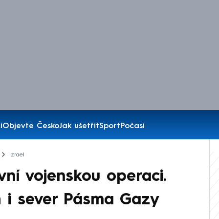
í
Objevte Česko
Jak ušetřit
Sport
Počasí
Izrael
ivní vojenskou operaci.
h i sever Pásma Gazy