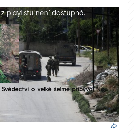
 playlistu není dostupná.
V
Svědectví o velké šelmě přibývá. Na
Setká
je op