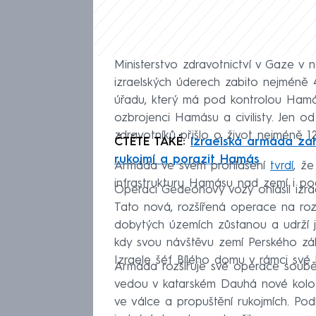
Ministerstvo zdravotnictví v Gaze v n
izraelských úderech zabito nejméně 4
úřadu, který má pod kontrolou Hamás,
ozbrojenci Hamásu a civilisty. Jen o
zdravotníků přišlo o život nejméně 125
ČTĚTE TAKÉ:
Izraelská armáda zah
rukojmí a porazit Hamás
Armáda ve svém prohlášení
tvrdí
, že
infrastrukturu Hamásu nad zemí i po
Operaci Gedeónovy vozy ohlásil izra
Tato nová, rozšířená operace na rozdí
dobytých územích zůstanou a udrží je
kdy svou návštěvu zemí Perského zál
Izraele šéf Bílého domu v rámci své 
Armáda rozšiřuje své operace soubě
vedou v katarském Dauhá nové kolo
ve válce a propuštění rukojmích. Po