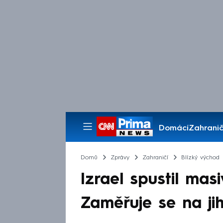
Domácí
Zahranič
Pořady
Domů
Zprávy
Zahraničí
Blízký východ
Izrael spustil mas
Zaměřuje se na ji