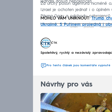
jednání dosud nepokročila.
Za určitý posun agentura nicméně o
Izrael je ochoten jednat i o úplné
Pásma Gazy a odchodu ozbrojenců H
MOHLO VÁM UNIKNOUT:
Trump chy
Ukrajině. S Putinem projedná i o
Fa
Izrael
politika
mezinár
ČTK
Spolehlivý, rychlý a nezávislý zpravodajs
Pro tento článek jsou komentáře vypnuté
Návrhy pro vás