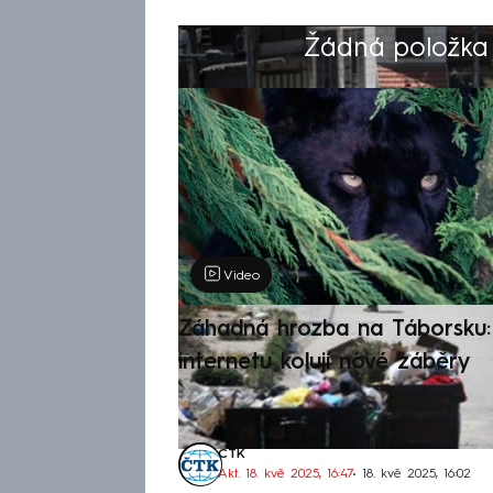
Žádná položka z
Výběr redakce
Video
Záhadná hrozba na Táborsku: 
internetu kolují nové záběry
ČTK
Akt. 18. kvě 2025, 16:47
• 18. kvě 2025, 16:02