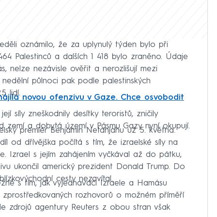
eděli oznámilo, že za uplynulý týden bylo při
64 Palestinců a dalších 1 418 bylo zraněno. Údaje
 nelze nezávisle ověřit a nerozlišují mezi
d nedělní půlnoci pak podle palestinských
 lidí.
ájila novou ofenzivu v Gaze. Chce osvobodit
 její síly zneškodnily desítky teroristů, zničily
d zemí a dobytá území v Pásmu Gazy nyní okupují.
elský premiér Benjamin Netanjahu už 5. května.
l od dřívějška počítá s tím, že izraelské síly na
. Izrael s jejím zahájením vyčkával až do pátku,
ivu ukončil americký prezident Donald Trump. Do
blízkovýchodní cesty nezavítal.
žně s tím, jak vyjednavači Izraele a Hamásu
 zprostředkovaných rozhovorů o možném příměří
dle zdrojů agentury Reuters z obou stran však