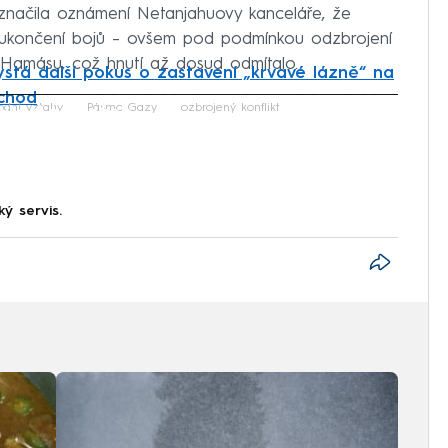
značila oznámení Netanjahuovy kanceláře, že
m ukončení bojů – ovšem pod podmínkou odzbrojení
amásu, což hnutí až dosud odmítalo.
stá další pokus o zastavení „krvavé lázně“ na
bchod
iled to fetch
odní vztahy
Pásmo Gazy
ozbrojený konflikt
ký servis.