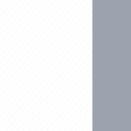
ideo
ní plné slz po 50 letech: Matku donutili dát d
ět spojil test DNA