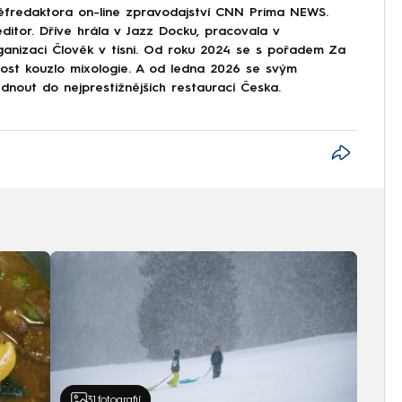
éfredaktora on-line zpravodajství CNN Prima NEWS.
ditor. Dříve hrála v Jazz Docku, pracovala v
ganizaci Člověk v tísni. Od roku 2024 se s pořadem Za
nost kouzlo mixologie. A od ledna 2026 se svým
nout do nejprestižnějších restaurací Česka.
31
fotografií