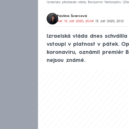
Izraelský předseda vlády Benjamin Netanjahu
Zdr
Pavlína Švarcová
Akt. 13. zář 2020, 20:49
• 13. zář 2020, 20:12
Izraelská vláda dnes schválila
vstoupí v platnost v pátek. Op
koronaviru, oznámil premiér 
nejsou známé.