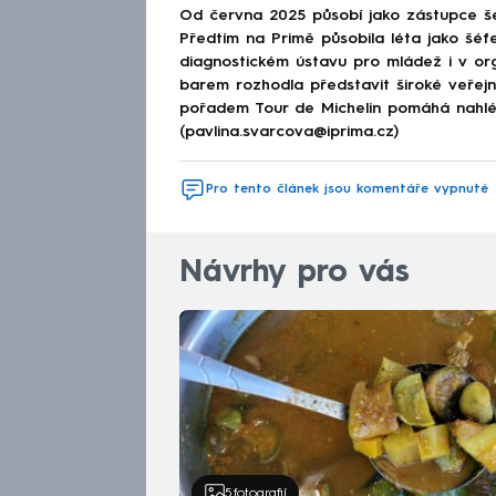
Od června 2025 působí jako zástupce š
Předtím na Primě působila léta jako šéfe
diagnostickém ústavu pro mládež i v or
barem rozhodla představit široké veřej
pořadem Tour de Michelin pomáhá nahléd
(pavlina.svarcova@iprima.cz)
Pro tento článek jsou komentáře vypnuté
Návrhy pro vás
5
fotografií