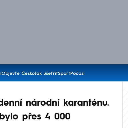
í
Objevte Česko
Jak ušetřit
Sport
Počasí
ýdenní národní karanténu.
bylo přes 4 000