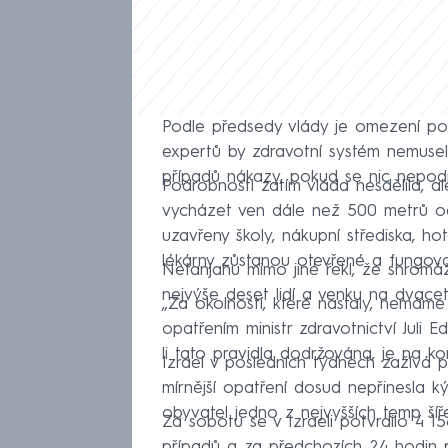
Podle předsedy vlády je omezení po
expertů by zdravotní systém nemuse
případů nákazy, pokud se nic nepod
Podrobnosti zatím vláda nesdělila, a
vycházet ven dále než 500 metrů o
uzavřeny školy, nákupní střediska, ho
lékárny zůstanou otevřené a fungov
Netanjahu mimo jiné řekl, že shrom
nejvýše deset lidí a venku na dvacet
„Za okolností, které nastaly, nemáme
opatřením ministr zdravotnictví Juli 
li tato pravidla dodržována, je na kon
Izrael v posledních týdnech zažívá 
mírnější opatření dosud nepřinesla 
obyvatel jedno z nejvyšších temp šíř
Za sobotu se v Izraeli potvrdilo 4 1
případů a za předchozích 24 hodin př