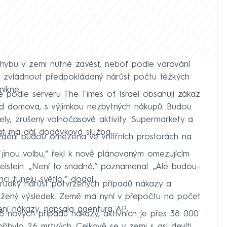
hybu v zemi nutné zavést, neboť podle varování
l zvládnout předpokládaný nárůst počtu těžkých
nikne.
le podle serveru The Times of Israel obsahují zákaz
d domova, s výjimkou nezbytných nákupů. Budou
tely, zrušeny volnočasové aktivity. Supermarkety a
at má dál dodávková služba.
áždění budou omezena ve vnitřních prostorách na
.
 jinou volbu,“ řekl k nově plánovaným omezujícím
Edelstein. „Není to snadné,“ poznamenal. „Ale budou-
ci tunelu světlo,“ dodal.
prudký nárůst potvrzených případů nákazy a
kýžený výsledek. Země má nyní v přepočtu na počet
ení nákazy, napsala agentura AP.
58 nových případů nákazy, aktivních je přes 38 000
ibylo 26 mrtvých. Celkově se v zemi s asi devíti