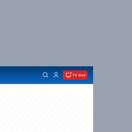
TV živě