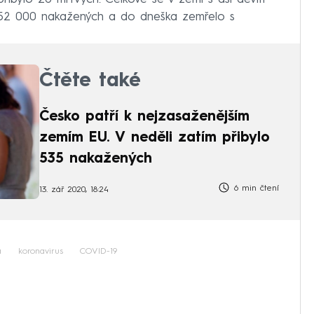
 152 000 nakažených a do dneška zemřelo s
Čtěte také
Česko patří k nejzasaženějším
zemím EU. V neděli zatím přibylo
535 nakažených
6 min čtení
13. zář 2020, 18:24
a
koronavirus
COVID-19