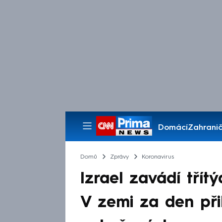
Domácí
Zahranič
Pořady
Domů
Zprávy
Koronavirus
Izrael zavádí třít
V zemi za den při