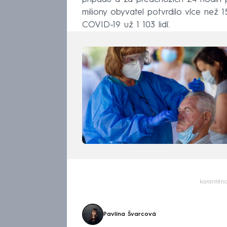
miliony obyvatel potvrdilo více než
COVID-19 už 1 103 lidí.
karantén
Pavlína Švarcová